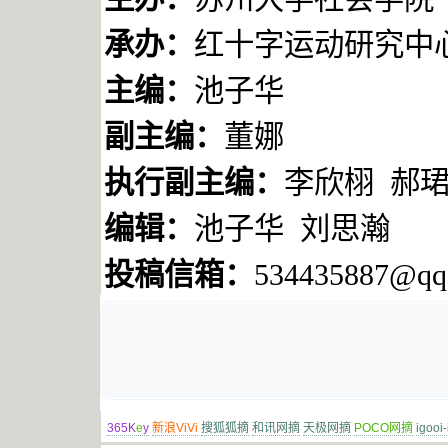
承办：
红十字运动研究中
主编：
池子华
副主编：
董娜
执行副主编：
李欣栩
郝
编辑：
池子华
刘思瀚
投稿信箱：
534435887@qq
365K
e
y
新浪ViVi
搜狐狐摘
和讯网摘
天极网摘
POCO网摘
igooi