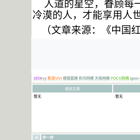
人道的星空，眷顾每
冷漠的人，才能享用人
（文章来源：《中国
365K
e
y
新浪ViVi
搜狐狐摘
和讯网摘
天极网摘
POCO网摘
igooi
相关文章
·暂无
·暂无
评一评