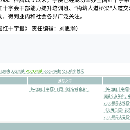
担纲。挂牌成立以来，学院已经成功举办全国红十字系
红十字会干部能力提升培训班、“构筑人道桥梁”人道交
动，得到业内和社会各界广泛关注。
国红十字报》
责任编辑：刘思瀚）
讯网摘
天极网摘
POCO网摘
igooi-it网摘
亿友响享
博采
推荐文章
《中国红十字报》刊登《找准“结合点” ..
《中国红十字报》刊
回望辛亥革命，中
2006世界灾难报
《光明日报》发表
2005世界灾害