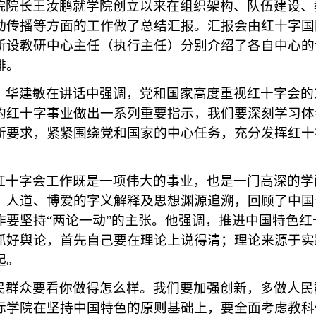
院院长王汝鹏就学院创立以来在组织架构、队伍建设、
动传播等方面的工作做了总结汇报。汇报会由红十字国
新设教研中心主任（执行主任）分别介绍了各自中心的
排。
，华建敏在讲话中强调，党和国家高度重视红十字会的
的红十字事业做出一系列重要指示，我们要深刻学习体
新要求，紧紧围绕党和国家的中心任务，充分发挥红十
红十字会工作既是一项伟大的事业，也是一门高深的学
、人道、博爱的字义解释及思想渊源追溯，回顾了中国
作要坚持
“两论一动”的主张。他强调，推进中国特色
抓好舆论，首先自己要在理论上说得清；理论来源于实
起。
民群众要看你做得怎么样。我们要加强创新，多做人民
际学院在坚持中国特色的原则基础上，要全面考虑教科