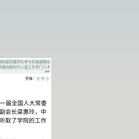
国际医防服务队参与抗美援朝出
养面向新时代人道工作专门人才
>>
字体：
大
中
小
十一届全国人大常委
副会长梁惠玲，中
听取了学院的工作