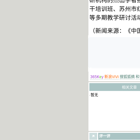
研机构的杰出学者
干培训班、苏州市
等多期教学研讨活
（新闻来源：《中
365K
e
y
新浪ViVi
搜狐狐摘
和
相关文章
·暂无
评一评