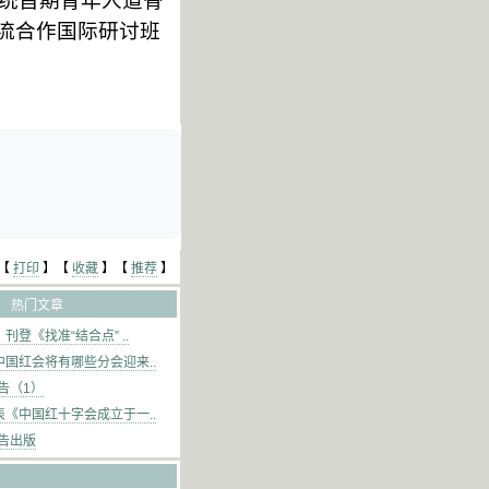
统首期青年人道骨
流合作国际研讨班
【
打印
】【
收藏
】【
推荐
】
热门文章
登《找准“结合点” ..
国红会将有哪些分会迎来..
告（1）
《中国红十字会成立于一..
报告出版