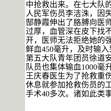
中抢救出来。在七大队
人民军伤员李洁洙，因
郜静霞伸出了胳膊向医
过厚，血管深在皮下找
开，医师无法拒绝她的
鲜血
450毫升，及时输
第五大队青年团员徐道
队员也集体输血1000
王庆春医生为了抢救重
休息就参加抢救伤员的工
手术40多次。诸如此类