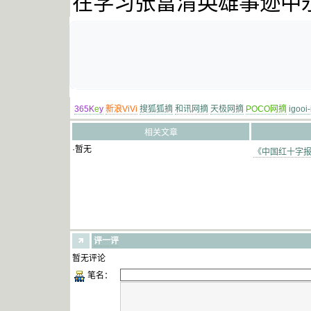
在学习张富清英雄事迹中
365K
e
y
新浪ViVi
搜狐狐摘
和讯网摘
天极网摘
POCO网摘
igooi
相关文章
·暂无
《中国红十字报》
评一评
暂无评论
笔名：