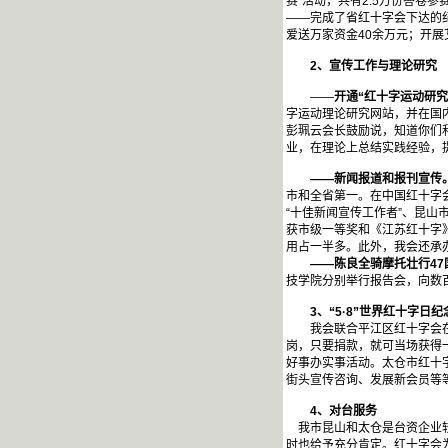
赛”活动，共有2.5万份答卷
——完成了省红十字会下达的纪
爱送万家资金40余万元；开展
2
、宣传工作与理论研究
——
开通“红十字运动研究
字运动理论研究网站，并在国
彭珮云会长鼓励说，知道你们
业，在理论上总结实践经验，
——新闻报道和报刊宣传
市和全省第一。在中国红十字会
“十佳新闻宣传工作者”、昆山
获市级一等奖和《江苏红十字
用占一半多。此外，我会还承办
——陈良全骑摩托壮行47
技学院分别举行报告会，向数
3
、“5·8”世界红十字日
我会联合平江区红十字会在最
岗，只要捐款，就可当场获得一
好事办实事活动。太仓市红十
街头宣传咨询、发展新会员等
4
、对台服务
我市昆山和太仓是台资企业较
时也给予充分肯定。红十字会