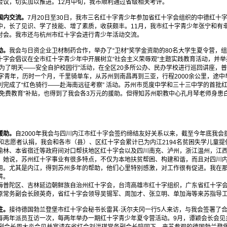
会议，切实加以推进。12月中旬，我市顺利通过省级相关考评。
内交流。
7月20日至30日，我市三名红十字青少年参加省红十字会组织的中德红十
中，长了见识、学了技能、增了素质，收获颇丰。11月，我市红十字青少年张宁和有
讨会。我市还与杭州市红十字会进行青少年活动交流。
动。
我会与日资企业卫材制药合作，举办了“卫材”奖学金资助的80名大学生夏令营，
字会倡议在全市红十字青少年中开展树立“社会主义荣辱观”主题实践教育活动，并举
“为了明天——安全自护校园行”活动，在全区20多所公办、民办学校进行巡回讲座，
字青年，历时一个月，千里骑单车，从苏州到南昌再到三亚，行程2000余公里，途
利完成了“红色骑行——赴海南远征考察” 活动。苏州市觅度中学和三十三中学的首批
“免费教育”补贴，也得到了我会各3万元的援助。但得知苏州职教中心孔月琴老师身患
援助。
自2000年我会与四川内江市红十字会签约缔结友好关系以来，截至今年底我会
和志愿者认捐，我会和各市（县）、区红十字会累计已为内江2194名贫困失学儿童提
榆林、本省宿迁等政府间对口帮扶地区红十字会以及四川南充、泸州，浙江温州，江西
，她说，苏州红十字事业有很多特点，不仅为本地扶贫帮困、构建和谐，而且对四川
用。尤其是内江，得到苏州多年的帮助，他们心里特别感激，对工作很有促进。我在
讲。
陀区、吉林延边朝鲜族自治州红十字会，台湾高雄市红十字组织，广东省红十字会
原常务副会长顾英奇，省红十字会领导吴锡军、周加才、张立明、单加海等来苏指导
往。
接待德国勃兰登堡市红十字会秘书长雷其·沃尔夫冈一行5人来访，与我会签署了
每两年派员互访一次，每两年举办一期红十字青少年夏令营活动。9月，谭颖会长会见