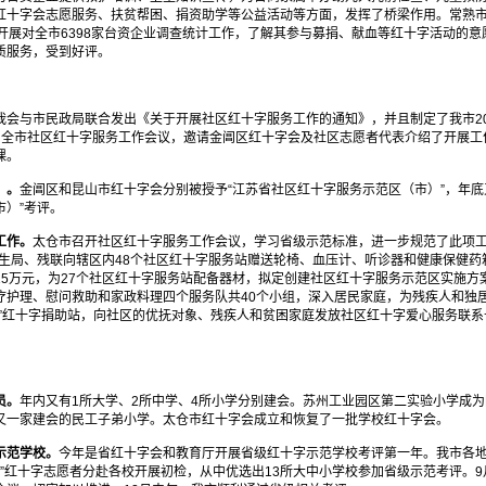
红十字会志愿服务、扶贫帮困、捐资助学等公益活动等方面，发挥了桥梁作用。常熟市
开展对全市6398家台资企业调查统计工作，了解其参与募捐、献血等红十字活动的
质服务，受到好评。
我会与市民政局联合发出《关于开展社区红十字服务工作的通知》，并且制定了我市200
了全市社区红十字服务工作会议，邀请金阊区红十字会及社区志愿者代表介绍了开展工
课。
）。
金阊区和昆山市红十字会分别被授予“江苏省社区红十字服务示范区（市）”，年底
市）”考评。
工作。
太仓市召开社区红十字服务工作会议，学习省级示范标准，进一步规范了此项工
卫生局、残联向辖区内48个社区红十字服务站赠送轮椅、血压计、听诊器和健康保健药
5万元，为27个社区红十字服务站配备器材，拟定创建社区红十字服务示范区实施方案
疗护理、慰问救助和家政料理四个服务队共40个小组，深入居民家庭，为残疾人和独
”红十字捐助站，向社区的优抚对象、残疾人和贫困家庭发放社区红十字爱心服务联系
员。
年内又有1所大学、2所中学、4所小学分别建会。苏州工业园区第二实验小学成
又一家建会的民工子弟小学。太仓市红十字会成立和恢复了一批学校红十字会。
示范学校。
今年是省红十字会和教育厅开展省级红十字示范学校考评第一年。我市各
丁”红十字志愿者分赴各校开展初检，从中优选出13所大中小学校参加省级示范考评。