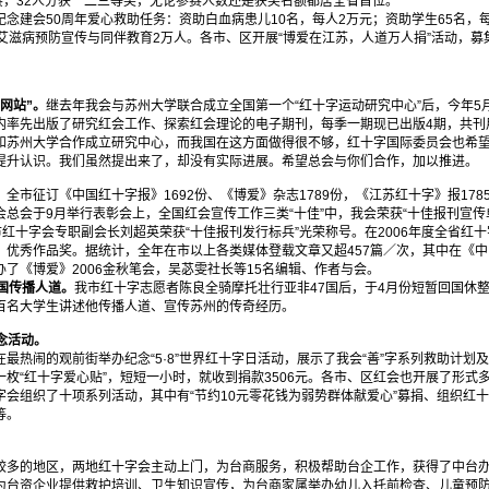
参赛，32人分获一二三等奖，无论参赛人数还是获奖名额都居全省首位。
念建会50周年爱心救助任务：资助白血病患儿10名，每人2万元；资助学生65名，每人
艾滋病预防宣传与同伴教育2万人。各市、区开展“博爱在江苏，人道万人捐”活动，募
网站”。
继去年我会与苏州大学联合成立全国第一个“红十字运动研究中心”后，今年5
内率先出版了研究红会工作、探索红会理论的电子期刊，每季一期现已出版4期，共刊用
和苏州大学合作成立研究中心，而我国在这方面做得很不够，红十字国际委员会也希
提升认识。我们虽然提出来了，却没有实际进展。希望总会与你们合作，加以推进。
。
全市征订《中国红十字报》1692份、《博爱》杂志1789份，《江苏红十字》报178
总会于9月举行表彰会上，全国红会宣传工作三类“十佳”中，我会荣获“十佳报刊宣传
市红十字会专职副会长刘超英荣获“十佳报刊发行标兵”光荣称号。在2006年度全省红
》优秀作品奖。据统计，全年在市以上各类媒体登载文章又超457篇／次，其中在《
了《博爱》2006金秋笔会，吴苾雯社长等15名编辑、作者与会。
国传播人道。
我市红十字志愿者陈良全骑摩托壮行亚非47国后，于4月份短暂回国休
百名大学生讲述他传播人道、宣传苏州的传奇经历。
纪念活动。
热闹的观前街举办纪念“5·8”世界红十字日活动，展示了我会“善”字系列救助计划
枚“红十字爱心贴”，短短一小时，就收到捐款3506元。各市、区红会也开展了形式多样
字会组织了十项系列活动，其中有“节约10元零花钱为弱势群体献爱心”募捐、组织红
等。
多的地区，两地红十字会主动上门，为台商服务，积极帮助台企工作，获得了中台办
为台资企业提供救护培训、卫生知识宣传，为台商家属举办幼儿入托前检查、儿童预