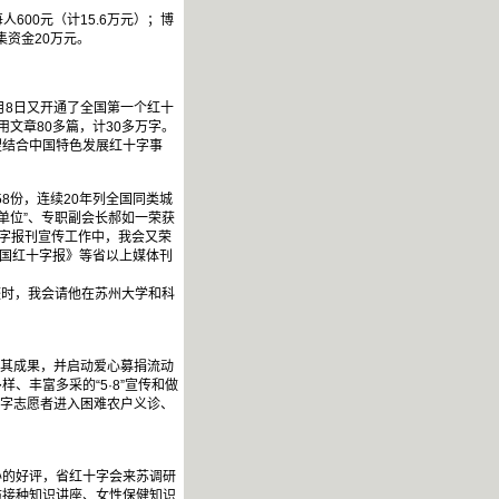
600元（计15.6万元）；博
集资金20万元。
月8日又开通了全国第一个红十
文章80多篇，计30多万字。
望结合中国特色发展红十字事
58份，连续20年列全国同类城
单位”、专职副会长郝如一荣获
十字报刊宣传工作中，我会又荣
中国红十字报》等省以上媒体刊
整时，我会请他在苏州大学和科
及其成果，并启动爱心募捐流动
、丰富多采的“5·8”宣传和做
十字志愿者进入困难农户义诊、
的好评，省红十字会来苏调研
防接种知识讲座、女性保健知识