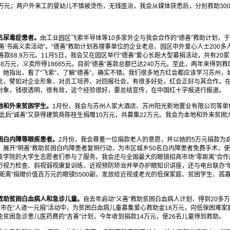
万元；两户外来工的婴幼儿不慎被烫伤，无钱医治，我会从媒体获悉后，分别救助3000
名尿毒症患者。
由工业园区飞索半导体等10多家外企与我会合作的“德善”救助计划，于
善’书画义卖活动”。“德善”救助计划各理事单位的企业老总、园区中外爱心人士200
善款68.9万元。11月5日，我会又在园区举行“德善”爱心长跑大型募捐活动，共有2
8万元，义卖所得18665元。目前“德善”善款总额已达240万元。至此，两年来得到救
她指出，看了“飞索”，了解“德善”，确实不错。我们很多地方红会都应该学习苏州
念，譬如对企业形象、对员工培养、对回报社会，有很多好处，红会正好与其合作。
对象，钱很透明，很有效，这个经验很好，要总结宣传，在中国红十字报进行报道。
地和外来贫困学生。
1月份，我会与苏州人家大酒店、苏州阳光新地置业有限公司等单
此后“诚善”又获得建筑商陈桂生捐赠10万元，共募集22万元。我会为本地和外来贫困
困白内障等眼疾患者。
2月份，我会尊重一位捐款老人的意愿，并以她的5万元捐款为
”，展开“明善”救助贫困白内障患者复明行动，为市区城乡50名白内障患者免费手术，
学院的大学生志愿者们参与了服务。我会还与全国最大的眼镜招商市场“零距离”合作
行视力检查、斜视弱视康复训练、近视预防矫治并举办护眼知识讲座，还与电台联办“
距离”捐赠价值百万元的眼镜5500副，发放给近视或老光的低保家庭、贫困学生、孤
救助贫困白血病人和急诊儿童。
自去年启动“义善”救助贫困白血病人计划，得到20多万
市在“人道一元捐”活动中，为贫困白血病儿童募集爱心救助金18万元，向低保困难家庭
贫困急诊患儿医药费的“吉善”计划，今年收到捐款14万元，使26名儿童得到救助。