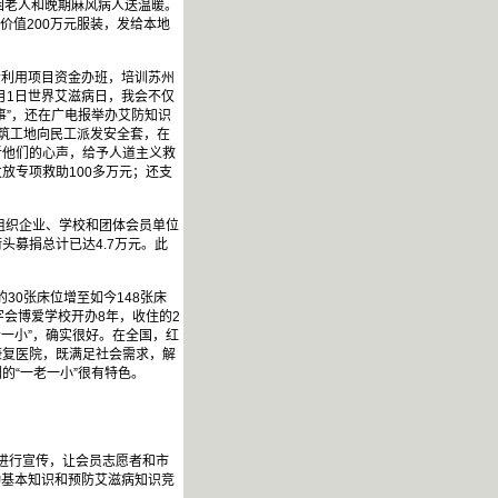
困老人和晚期麻风病人送温暖。
价值200万元服装，发给本地
会利用项目资金办班，培训苏州
月1日世界艾滋病日，我会不仅
事”，还在广电报举办艾防知识
筑工地向民工派发安全套，在
听他们的心声，给予人道主义救
放专项救助100多万元；还支
会组织企业、学校和团体会员单位
募捐总计已达4.7万元。此
30张床位增至如今148张床
字会博爱学校开办8年，收住的2
老一小”，确实很好。在全国，红
康复医院，既满足社会需求，解
的“一老一小”很有特色。
进行宣传，让会员志愿者和市
动基本知识和预防艾滋病知识竞