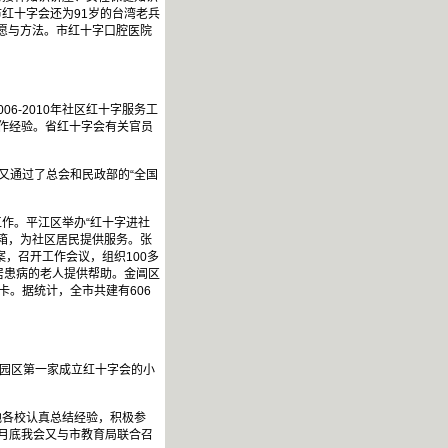
红十字会还为91岁的台湾老兵
意愿与方法。市红十字口腔医院
6-2010年社区红十字服务工
作经验。省红十字会有关官员
又通过了总会和民政部的“全国
作。平江区举办“红十字进社
箱，为社区居民提供服务。张
，召开工作会议，组织100多
居患病的老人提供帮助。金阊区
卡。据统计，全市共建有606
为园区第一家成立红十字会的小
地各校认真总结经验，积极参
9月底我会又与市教育局联合召