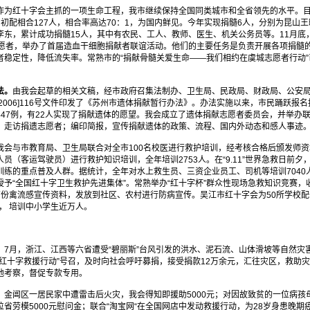
作为红十字会主抓的一项生命工程，我市继续保持全国同类城市和全省领先的水平。目
多份，初配相合127人，相合率高达70：1，为国内鲜见。今年实现捐髓6人，分别为昆
李东，累计成功捐髓15人，其中有农民、工人、教师、医生、机关公务员等。11月底
志愿者，举办了首届造血干细胞捐献者联谊活动。他们的主要任务是负责开展各项捐髓
者稳定性，降低流失率。常熟市的“捐献骨髓关爱生命——我们相约在虞城志愿者行动
法。
由我会起草的相关文稿，经市政府召集法制办、卫生局、民政局、财政局、公安
2006]116号文件印发了《苏州市遗体捐献暂行办法》。办法实施以来，市民踊跃报
447例，有22人实现了捐献遗体的愿望。我会成立了遗体捐献志愿者委员会，并举办
，走访捐遗志愿者；编印简报，宣传捐献遗体的政策、流程、国内外动态和感人事迹
我会与市教育局、卫生局联合对全市100名校医进行救护培训，经考核合格后颁发师
员（客运驾驶员）进行救护知识培训，全年培训2753人。在“9.11”世界急救日前
练的重点普及人群。据统计，全年对水上救生员、三资企业员工、司机等培训7040
予“全国红十字卫生救护先进集体”。常熟举办“红十字杯”群众性现场急救知识竞赛，收
份禽流感宣传资料，发放到社区、农村进行防病宣传。吴江市红十字会为50所学校配备
， 培训中小学生近万人。
。
7月，浙江、江西等六省遭受“碧丽斯”台风引发的洪水、泥石流、山体滑坡等自然灾
“红十字救援行动”号召，及时向社会呼吁募捐，接受捐款12万余元，汇往灾区，救助
地考察，督促专款专用。
。
金阊区一居民家中遭雷击后火灾，我会得知即援助5000元；对因故致贫的一位病孩母
省劳模5000元慰问金；联合“淘宝网“在全国网店中发动救援行动，为28岁身患晚