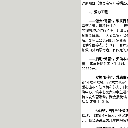
师周丽虹（魔豆宝宝）募捐25
3
、爱心工程
——做大“德善”，帮扶百
常德之善，建和谐社会——‘德
的18幅作品进行拍卖，共募集
场慷慨解囊，当天又募集善款6
名。彭珮云会长对此非常赞赏，
验供全国参考。外企有一套理
如救助贫困尿毒症，有固定的
——启动“诚善”，资助本
善”，实施救助贫困学生计划。
93880元。
—
—
实施“明善”，救助贫
视”和眼科器械厂商“六六视觉
爱心出租车队司机和苏大、科技
治中心。该中心免费为学生进
持人夏令营活动。我会接受“零
纳入“明善”计划中。
——“义善”、“吉善”分别
捐款，共救助6名病人。张家港
元。我会还设立为儿童医院减免