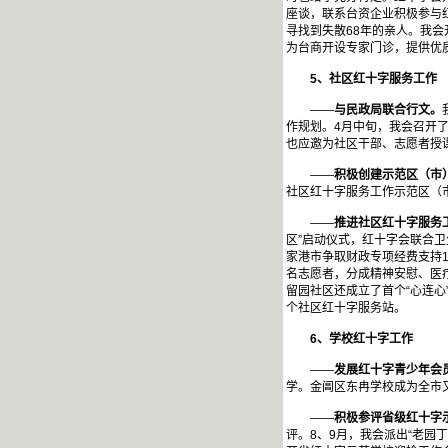
座谈，联系台资企业积极参与
寻找到失散68年的亲人。我会
为台商开设专家门诊，提供优
5
、社区红十字服务工作
——
与民政局联合行文。
作规划。4月中旬，我会召开
也应邀为社区干部、志愿者授
——
积极创建示范区（市
社区红十字服务工作示范区（
——
推进社区红十字服务
区”启动仪式，红十字会联合
家港市争取财政专项经费支持1
名志愿者，分成精神安慰、医
留园社区还成立了首个“心连心
个社区红十字服务站。
6
、学校红十字工作
——
发展红十字青少年会
学。金阊区东冉学校成为全市
——
积极参评省级红十字
评。8、9月，我会派出“老园