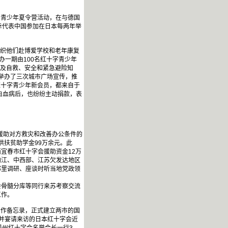
字青少年夏令营活动，在与德国
幸代表中国参加在日本每两年举
组织他们赴博爱学校和老年康复
办一期由100名红十字青少年
普及自救、安全和紧急避险知
中举办了三次城市广场宣传，推
红十字青少年新会员，都来自于
白血病后，也纷纷主动捐款，表
援助对方救灾和改善办公条件的
供扶贫助学金99万余元。此
宜春市红十字会援助资金12万
内江、中西部、江苏欠发达地区
那里调研、座谈时听当地党政领
骨髓分库等同行来苏考察交流
工作。
合作备忘录，正式建立两市的国
并宴请来访的日本红十字会近