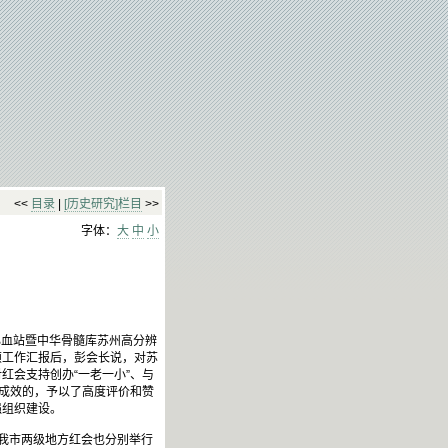
<<
目录
|
[历史研究]栏目
>>
字体：
大
中
小
心血站暨中华骨髓库苏州高分辨
颖工作汇报后，彭会长说，对苏
红会支持创办“一老一小”、与
有成效的，予以了高度评价和赞
强组织建设。
我市两级地方红会也分别举行