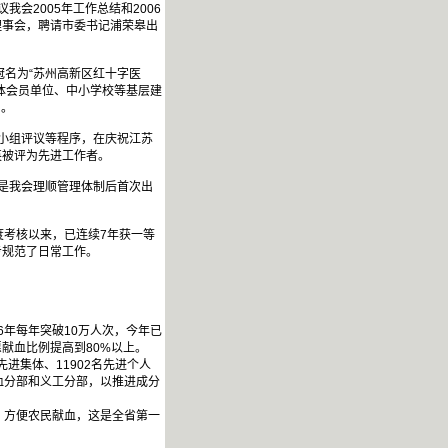
会2005年工作总结和2006
理事会，聘请市委书记浦荣皋出
冠名为“苏州高新区红十字医
体会员单位、中小学校等基层建
名。
小组评议等程序，在庆祝江苏
英被评为先进工作者。
是我会理顺管理体制后首次出
度考核以来，已连续7年获一等
步规范了日常工作。
年每年突破10万人次，今年已
愿献血比例提高到80%以上。
进集体、11902名先进个人
血分部和义工分部，以推进成分
，方便农民献血，这是全省第一