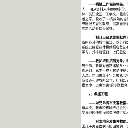
——
捐髓工作保持领先。
人， HLA资料入库8000
林、吴江沈园、王学文，昆山
者之家，吸收了50名成熟的
细胞报名者的联络，提高志愿
参加活动并接受采样。
——制订出台遗体捐献办
省内外其他城市做法，以苏府[
系统已接受遗体捐献报名登记
学习，并排班值日，上门登记
——救护培训拓展对象。
局合作，新增对道路运输从业人
练培训，高中生成为救护技能训
人次。昆山市红十字会被总会授
我会还和健教所合作，印制2万
惜生命、远离伤害”的专题教育
2
、救援工程
——对兄弟省市灾害救援
遇旱灾，我市积极响应总会的
受援地区使用捐款情况进行实
——
对本地突发事件救助
因儿子患白血病而陷困境的一位