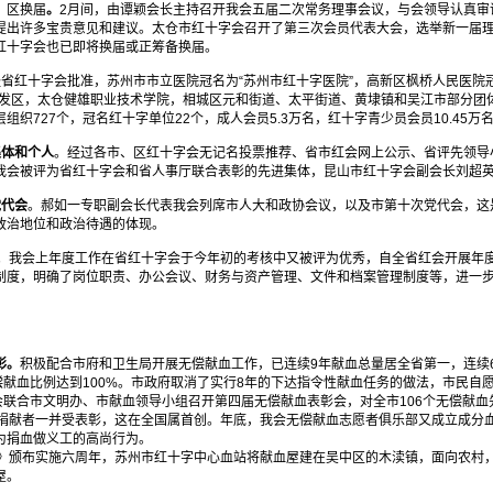
、区换届
。
2月间，由谭颖会长主持召开我会五届二次常务理事会议，与会领导认真审议我
提出许多宝贵意见和建议。太仓市红十字会召开了第三次会员代表大会，选举新一届
红十字会也已即将换届或正筹备换届。
经省红十字会批准，苏州市市立医院冠名为“苏州市红十字医院”，高新区枫桥人民医院
开发区，太仓健雄职业技术学院，相城区元和街道、太平街道、黄埭镇和吴江市部分团
织727个，冠名红十字单位22个，成人会员5.3万名，红十字青少员会员10.45万
集体和个人
。经过各市、区红十字会无记名投票推荐、省市红会网上公示、省评先领导
我会被评为省红十字会和省人事厅联合表彰的先进集体，昆山市红十字会副会长刘超
党代会
。郝如一专职副会长代表我会列席市人大和政协会议，以及市第十次党代会，这
政治地位和政治待遇的体现。
。我会上年度工作在省红十字会于今年初的考核中又被评为优秀，自全省红会开展年
制度，明确了岗位职责、办公会议、财务与资产管理、文件和档案管理制度等，进一
彰。
积极配合市府和卫生局开展无偿献血工作，已连续9年献血总量居全省第一，连续6
偿献血比例达到100%。市政府取消了实行8年的下达指令性献血任务的做法，市民自
会联合市文明办、市献血领导小组召开第四届无偿献血表彰会，对全市106个无偿献血先
胞捐献者一并受表彰，这在全国属首创。年底，我会无偿献血志愿者俱乐部又成立成分
为捐血做义工的高尚行为。
例》颁布实施六周年，苏州市红十字中心血站将献血屋建在吴中区的木渎镇，面向农村
屋。