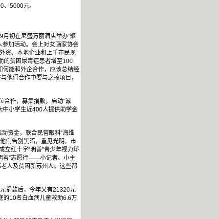
、5000元。
9月初在尼盛万丽酒店举办“聚
多人参加活动。会上对女画家协会
0家外资、本地企业和上千市民现
助的贫困尿毒症患者增至100
，如何能和外企合作，应该总结经
在与他们合作中要与之搞项目，
位合作，募集捐款，启动“诚
大中小学生近400人提供助学金
启动资金，联合民营眼科“海维
使他们告别黑暗，重见光明。市
成立红十字“明善”青少年视力矫
明善”志愿行——小记者、小主
寡老人及贫困新苏州人。这些都
元捐款后，今年又有21320元
的10名白血病儿童救助6.6万