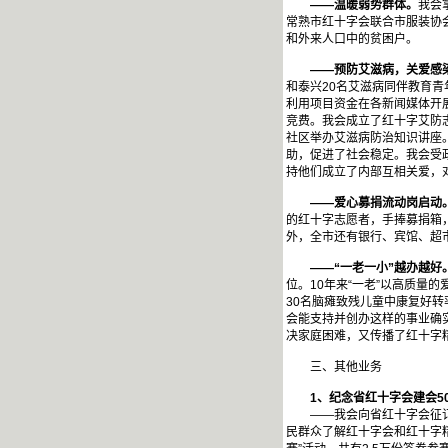
——温暖弱势群体。
我会
常熟市红十字会联合市服装协会
和外来人口中的贫困户。
——预防艾滋病，关爱感
和泰兴20名艾滋病同伴教育
利用项目资金在各新闻媒体开
竞费。我会成立了红十字艾防
社区举办艾滋病防治知识讲座
助，促进了社会稳定。我会受
持他们成立了内部互相关爱，
——爱心募捐流动岗启动
的红十字志愿者，手捧募捐箱
外，全市还有银行、宾馆、超
——“一老一小”越办越好
位。10年来“一老”以高质量
30名脑瘫致残儿童中康复好转
会能支持并创办这样的事业确
决家庭困难，又传播了红十字
三、其他业务
1
、纪念省红十字会建会5
——我会向省红十字会征订1
民群众了解红十字会和红十字