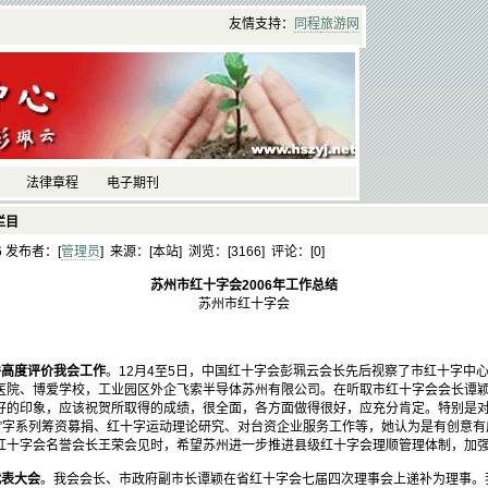
友情支持：
同程
旅游
网
法律章程
电子期刊
栏目
46 发布者：[
管理员
] 来源：[本站] 浏览：[
3166] 评论：[
0]
苏州市红十字会2006年工作总结
苏州市红十字会
并高度评价我会工作
。12月4至5日，中国红十字会彭珮云会长先后视察了市红十字中
医院、博爱学校，工业园区外企飞索半导体苏州有限公司。在听取市红十字会会长谭
好的印象，应该祝贺所取得的成绩，很全面，各方面做得很好，应充分肯定。特别是对
善”字系列筹资募捐、红十字运动理论研究、对台资企业服务工作等，她认为是有创意
红十字会名誉会长王荣会见时，希望苏州进一步推进县级红十字会理顺管理体制，加
代表大会
。我会会长、市政府副市长谭颖在省红十字会七届四次理事会上递补为理事。