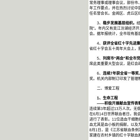
常务理事或理事会议，部份市
年工作要点，并在热烈讨论中
任名誉会长。金阊区、虎丘区
3、
稳步发展基层组织。
院”。年内又有吴江汾湖经济
会。据年报统计，全市现有基层组
4、
获评全省红十字先进
省红十字会五十周年大会上，
5、
列席市“两会”和全市
席此类重要大型会议，是红会
6、
连续7年获全省一等奖
奖。机关内部制订印发了管理
二、博爱工程
1
、生命工程
——积极开展献血宣传表
连续第3年超过13万人次。无
在6月14日世界献血者日，我
进行了表彰。11位造血干细
血尤其是血小板的捐献，以及
8月1日，是《江苏省献血条
家建在农村乡镇的红十字献血