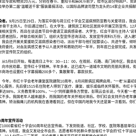
拿出专款和物资20万元，分别在春节、重阳节和麻风节前夕，给市区部分特困户、贫
举办第二届“温暖送千家”服装募捐活动，以国际品牌波司登为龙头的14家企业共捐献
染者。
9月25日至29日，为落实中国与荷兰红十字会艾滋病预防宣教与关爱项目，我
青年骨干主持人。尔后通过他们，在大学生、建筑民工和社区居民中开展艾防宣传。12
展相关宣传，而且在谈话类节目中邀请艾滋病感染者、大学生、红会干部与主持人“说
志愿者团队，并联合相关部门，组织大型宣传咨询活动，发放宣传资料5万份，进入建
。我会还开展关爱援助艾滋病感染者行动，派出干部与他们促膝谈心、共进午餐，倾
政府委托，对血友病感艾者予以人道关怀和救助历时一年半，到年底已全部完成，共发
对外宣传防艾的组织。
。
从5月8日开始，每逢周日上午9：30—11：00，在观前、石路、南门闹市区，我
，向市民劝募，宣传红十字精神。半年多来，这已成为一道城市文明的亮丽风景线，街头
市商场也设置红十字募捐箱200多个，集散聚零，募款扶贫。
。
今年，市红十字会老年康复医院建院10周年，8月间新病区揭牌启用，“一老”从最初的
的爱心服务，先后使1515名住院老人得到了医疗、康复、娱乐或临终关怀服务。市红十
率达98%，义务教育率100%，“一小”同样赢得各方赞誉。彭珮云会长说，今天看“一
实不多。我国老年人越来越多，而我国的老年关怀相对滞后。你们红会支持开办老年
精神。矫治脑瘫儿的机构我在香港看到过，但在中国内地我今天还是第一次看到。你们
0周年宣传活动
000套省红十字会50周年纪念宣传画，下发到街道、社区、学校、医院等基层单位
精神。9月底，我会又发动全市会员、志愿者和市民群众参加省红十字会的“红十字运