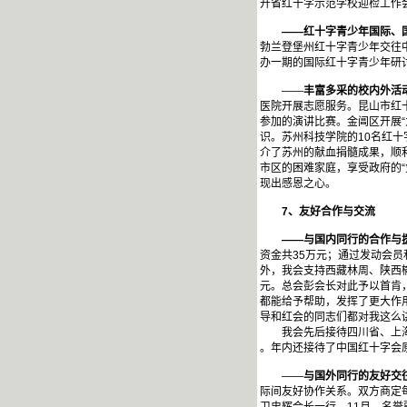
开省红十字示范学校迎检工作
——红十字青少年国际、国
勃兰登堡州红十字青少年交往
办一期的国际红十字青少年研
——
丰富多采的校内外活
医院开展志愿服务。昆山市红十
参加的演讲比赛。金阊区开展
识。苏州科技学院的10名红十
介了苏州的献血捐髓成果，顺
市区的困难家庭，享受政府的
现出感恩之心。
7
、友好合作与交流
——与国内同行的合作与
资金共35万元；通过发动会员
外，我会支持西藏林周、陕西
元。总会彭会长对此予以首肯
都能给予帮助，发挥了更大作
导和红会的同志们都对我这么
我会先后接待四川省、上海普
。年内还接待了中国红十字会
——
与国外同行的友好交
际间友好协作关系。双方商定