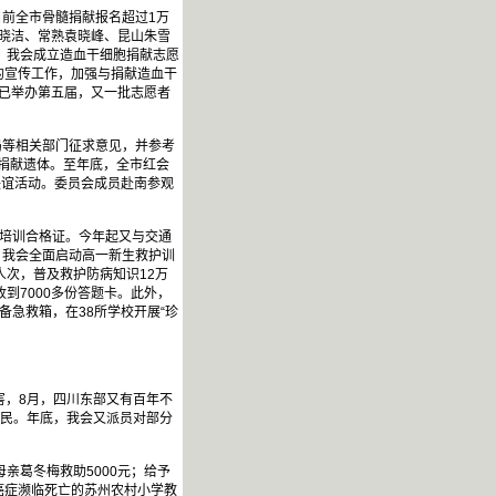
前全市骨髓捐献报名超过1万
山王晓洁、常熟袁晓峰、昆山朱雪
，我会成立造血干细胞捐献志愿
的宣传工作，加强与捐献造血干
”已举办第五届，又一批志愿者
局等相关部门征求意见，并参考
名捐献遗体。至年底，全市红会
联谊活动。委员会成员赴南参观
。
资培训合格证。今年起又与交通
夕，我会全面启动高一新生救护训
人次，普及救护防病知识12万
到7000多份答题卡。此外，
急救箱，在38所学校开展“珍
害，8月，四川东部又有百年不
灾民。年底，我会又派员对部分
亲葛冬梅救助5000元；给予
期癌症濒临死亡的苏州农村小学教