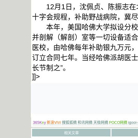
12月1日，沈佩贞、陈振志在北
十字会规程，补助野战病院，冀尽
本年，美国哈佛大学拟设分校于
并剖解（解剖）室等一切设备适
医校，由哈佛每年补助银九万元，
订立合同七年。当经哈佛派胡医
长节制之”。
]]>
365K
e
y
新浪ViVi
搜狐狐摘
和讯网摘
天极网摘
POCO网摘
igooi
相关文章