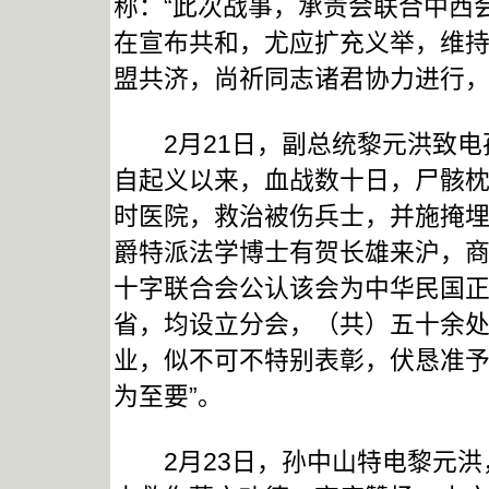
称：“此次战事，承贵会联合中西
在宣布共和，尤应扩充义举，维
盟共济，尚祈同志诸君协力进行，
2月21日，副总统黎元洪致电孙
自起义以来，血战数十日，尸骸
时医院，救治被伤兵士，并施掩
爵特派法学博士有贺长雄来沪，
十字联合会公认该会为中华民国
省，均设立分会，（共）五十余
业，似不可不特别表彰，伏恳准
为至要”。
2月23日，孙中山特电黎元洪，