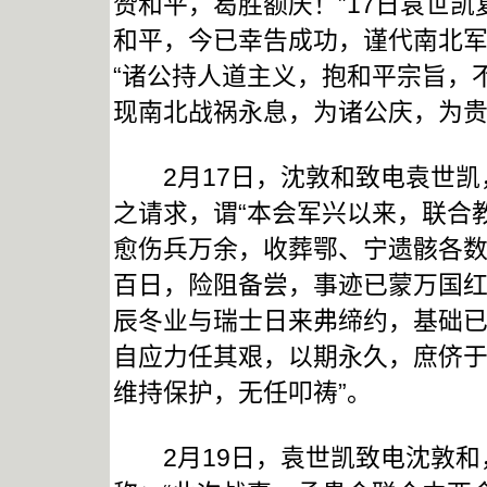
赞和平，曷胜额庆！”17日袁世
和平，今已幸告成功，谨代南北军
“诸公持人道主义，抱和平宗旨，
现南北战祸永息，为诸公庆，为贵
2月17日，沈敦和致电袁世凯，
之请求，谓“本会军兴以来，联合
愈伤兵万余，收葬鄂、宁遗骸各
百日，险阻备尝，事迹已蒙万国
辰冬业与瑞士日来弗缔约，基础
自应力任其艰，以期永久，庶侪
维持保护，无任叩祷”。
2月19日，袁世凯致电沈敦和，