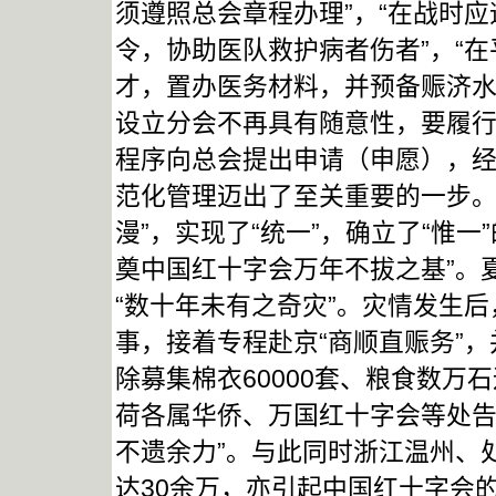
须遵照总会章程办理”，“在战时
令，协助医队救护病者伤者”，“
才，置办医务材料，并预备赈济水
设立分会不再具有随意性，要履
程序向总会提出申请（申愿），
范化管理迈出了至关重要的一步。
漫”，实现了“统一”，确立了“惟
奠中国红十字会万年不拔之基”。
“数十年未有之奇灾”。灾情发生
事，接着专程赴京“商顺直赈务”，
除募集棉衣60000套、粮食数万
荷各属华侨、万国红十字会等处
不遗余力”。与此同时浙江温州、
达30余万，亦引起中国红十字会