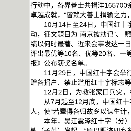
行动中，各界善士共捐洋16570
卓越成就，“皆赖大善士捐输之力
10月14日至24日，中国红十
动，征文题目为“南京被劫记”、“
绩以何时最著、近来会事发达一日千
评出最优等10名、优等20名、一等
报》公布获奖名单。
11月29日，中国红十字会举
赠各捐户、禁止滥用红十字标志
12月2日，为救张家口兵灾，
从7月起至12月底，中国红十字
人，使“若辈得各归故乡以谋生计
本年，吴江震泽红十字（分）会
敬（子英）发起，“原以赈济四乡贫