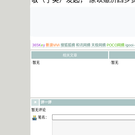
365K
e
y
新浪ViVi
搜狐狐摘
和讯网摘
天极网摘
POCO网摘
igooi
相关文章
·暂无
·暂无
评一评
暂无评论
笔名：