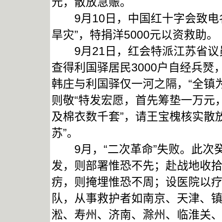
元，散放急赈。
9月10日，中国红十字会致电
旱灾”，特捐洋5000元以资救助。
9月21日，红会特派江苏省议
查得利国驿居民3000户自经兵燹
韩庄与利国驿仅一河之隔，“全镇
则敬“特发宏愿，首先筹垫一万元
及棉衣数千套”，请王宝槐核实散
苏”。
9月，“二次革命”失败。此次癸
发，则部署惟恐不先；赴战地收
疠，则掩埋惟恐不周；设医院以疗
队，从事救护者如南京、天津、
淞、寿州、济南、滁州、临淮关