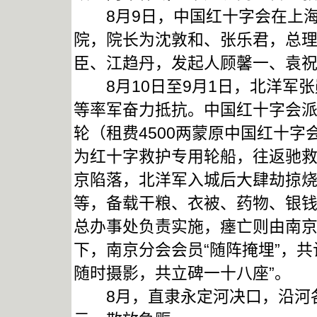
8月9日，中国红十字会在上海
院，院长为沈敦和、张乐君，总
臣、江趋丹，发起人顾馨一、袁祝
8月10日至9月1日，北洋军张
等率军奋力抵抗。中国红十字会派
轮（租费4500两蒙原中国红十
为红十字救护专用轮船，往返驰救，
京陷落，北洋军入城后大肆劫掠
等，备载干粮、衣被、药物、银
总办事处负责实施，瘗亡则由南
下，南京分会会员“随阵掩埋”，共计
随时摄影，共立碑一十八座”。
8月，直隶永定河决口，沿河各县