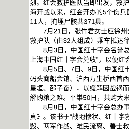
烈。红会救护医队当即出发，救
海开战以来，红会开办的5个伤兵
11人，掩埋尸骸共371具。
7月21日，张竹君女士应徐州
救护队（由32人组成）乘车抵达
8月3日，中国红十字会名誉总裁
上海中国红十字会兑收”，以便红
8月5日、7日、9日，中国红
码头商船会馆、沪西万生桥西首西
星垣、邵子奋），以缓解因战祸而
解购粮之难。平粜50日，共购大米5
8月8日，中国红十字会总办事
真》。该书于“战地惨状、红十字
毁、两军作战、难民流离、善士救