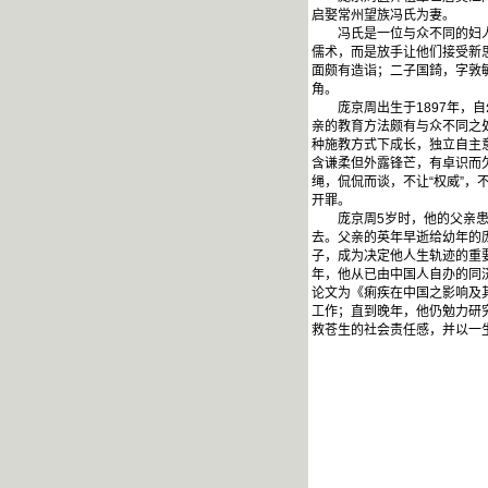
启娶常州望族冯氏为妻。
冯氏是一位与众不同的妇人，
儒术，而是放手让他们接受新
面颇有造诣；二子国錡，字敦
角
庞京周出生于1897年，自
亲的教育方法颇有与众不同之
种施教方式下成长，独立自主
含谦柔但外露锋芒，有卓识而欠
绳，侃侃而谈，不让“权威”
开罪。
庞京周5岁时，他的父亲患上
去。父亲的英年早逝给幼年的
子，成为决定他人生轨迹的重要
年，他从已由中国人自办的同济
论文为《痢疾在中国之影响及
工作；直到晚年，他仍勉力研
救苍生的社会责任感，并以