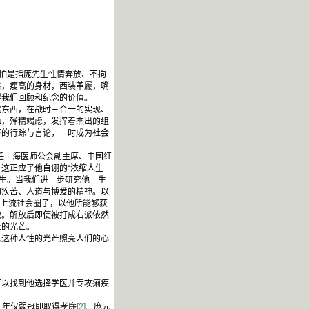
怕是指庞先生性情奔放、不拘
俗，瘦高的身材，西装革履，嘴
得我们回顾和纪念的价值。
东西，在战时三合一的实现、
血，殚精竭虑，发挥着杰出的组
南下的行踪与言论，一时成为社会
任上海医师公会副主席、中国红
这正应了他自诩的“浓缩人生
一生。当我们进一步研究他一生
的疾苦、人道与博爱的精神。以
的上流社会圈子，以他所能够获
做。解放后即使被打成右派依然
上的光芒。
这种人性的光芒照亮人们的心
以找到他选择学医并专攻痢疾
，年仅弱冠即取得孝廉
[2]
。庞元