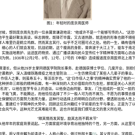
图1：年轻时的庞京周医师
，想到庞京周先生的一位亲属曾谦逊地说：“他或许不是一个能够写传的人。”这恐
他平生最好聚友高谈，纵志倜傥，既锋芒毕露，又古道热肠，就连他的形象也颇不随
洋人堆里仍是鹤立鸡群。然而其言其行，似乎不乏可圈可点之处。他的一生，确有值
心的人们就会发现，抗战初期，这个瘦高的身影，曾奔波于大江上下，驱车于南北
、实施战地救护、运送医药物资、通过广播讲演向民众宣传红十字精神等方面呕心沥
为例，1936年12月2号、8号、12号、17号的《申报》连续报道庞京周医师北上
漫长，但从他29岁主掌同德医学院院长事务、赴德国获博士学位、几度开业、到担
空袭救护、深入滇缅铁路瘴疫之地主管防治……一生仿佛完成了某些人几辈子的事业。
日作倍人之事，则虽寿五十，等活百岁也。”这“日作倍人之事”的精神确实贯穿了他的
这种拼命三郎般的精神后面，有一种深刻的人文价值取向作为支柱，那就是关心人民
海上名流”，以他在医学专业上的造诣，以他身边由同窗、挚友、门生组成的一层又一层
，不能飞黄，不能腾达，而他恰恰选择了不少一般人可为而不屑为、不愿为的事情去
生保健知识方面努力发挥力量，这种行动选择上的明明白白的分野，便透射出他人性
重建红十字精神的大势中，回顾这位苏州籍红十字前辈的生平与事业，正是为了以
社会风气中，这种光芒尤其难能可贵。这也许就是我们撰写此文的意义所在吧。
“顺其情而发其智，励其志而不羁末节”
早年的家庭背景说起。一方面家庭环境孕育出他独特的个性，另一方面，从这里可
里。祖父庞庆麟为前清进士，人称小雅公，做过刑部主事
[1]
。其父庞元启，字葭荪