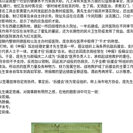
提高整个社会的健康水平为崇高天职。凡上海有关医务方面的公益慈善事业，庞京
乱横行，他忆及当时情况说：“那时候老百姓苦的呀，生了病，无钱医治，求救无门，
著名工商业家黄楚九共同发起赶办急救时疫医院。黄先生自行捐资并落实院址，还出
置设备，制订规章及亲自主持诊务。院址先设在白克路（今凤阳路）派克路口，只经
时影响较大，显示了他的应急组织才能。
在西藏北路购地，建起一所四层楼的永久院址，一年后建成。这所医院在不同季节
其作用不仅仅在当年防止了霍乱的蔓延，还为长期性的民众卫生防疫发挥了效益。庞
路的医院曾改名为红光医院。
短期内整顿同德医校以及主办时疫医院，庞京周在医界中取得了“干才”的
事打响，前《申报》馆总经理史量才先生登高一呼，倡议组织上海各界抗敌后援会，支
方代表人士于一体，史量才任“后援会”会长。他过去因庞京周经常在《申报》投稿议
。于是，庞先生与颜福庆二人成为 “后援会”医界负责人士，承担起战地救护的重任
非但不予支持，反而加以钳制。因此淞沪战役的伤病员，几乎全赖“后援会”所组织
救治。所动员的医界力量及各种物力、财力皆属空前。战地救护成了后援会的主要工
先生曾亲自驾车到真如军部，将捐赠的望远镜面呈蔡廷锴、谭启秀两将军，以示敬意
签署屈辱协定而告终。事定后，“后援会”改为常设组织，称上海市地方协会，庞先
生痛定思痛，对国事颇有惘然之感，在他的题影诗中可见一斑：
淡若烟。
热肠偏。
学未专。
证前缘。