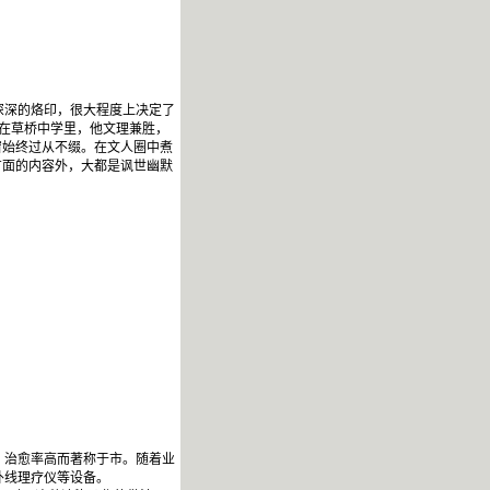
深深的烙印，很大程度上决定了
”在草桥中学里，他文理兼胜，
窗始终过从不缀。在文人圈中煮
方面的内容外，大都是讽世幽默
、治愈率高而著称于市。随着业
外线理疗仪等设备。