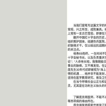
当我们提笔写这篇文字的时候
常规、兴之所至、成败兼具。
上常衔一支古巴雪茄，即便在
翻开中国红十字会的历史，细
组织救护团体、组建伤兵医院
织联络才干。仅以绥远抗战期间
的关注点。
他寿69而终，一生时间不算
十字会秘书长、以及负责重庆
论”：“人命有长短，我惟期能
事业的脉络，又不难发现，在
庞先生30年代初即被视为“
得的机遇……他并非不能发财
坚持在医学教育研究、普及卫
在当今呼唤社会公正与和谐，
灵，尤其是在功利主义抬头的
了解庞京周医师，不能不从他
等热带病的缘由所在。
庞京周医师祖辈世居吴江同