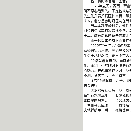
他一贯的宗旨是：医者，当以
1926年夏天，苏南—带霍
所不忍心看到的。于是他就与
先生则负责招请医护人员，筹
少人。创办急救时疫医院在当
当年霍乱高峰过后，他们又专
对贫苦患者实行减费或免费。
十年。解放后这所位于西藏北
由于他以年资有限而能在
1932年“一·二八”淞沪战
海经济实力人物、舆论界及各
生勇于承担艰险，爱国不甘人后
19路军浴血奋战，南京政府
如、南翔一带的临时医院进行
心竭力。在战事紧迫之时，庞
不测，其它辛劳，更不待言。
无奈19路军抗日之举，终以
协会进行。
淞沪战役结束后，庞京周先
韶华逝水感流年， 旧梦依稀
家国略同风絮乱， 诗文端为
一生傲骨交应浅， 十载浮名
大地蜉蝣争一瞬， 强将数理