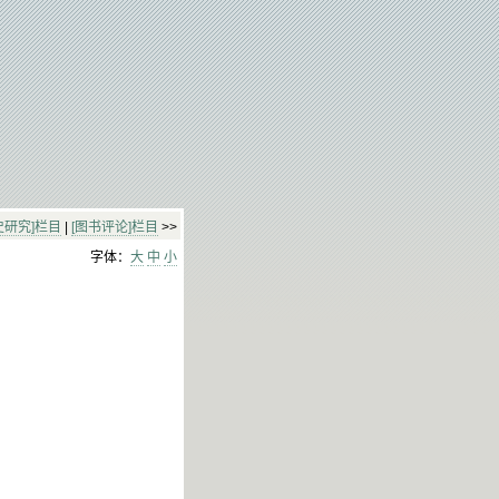
史研究]栏目
|
[图书评论]栏目
>>
字体：
大
中
小