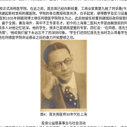
校正式改称医学院。在此之前，庞京周已经向新校董、工商业家黄楚九租了同孚路(今
院建起新校舍和附属医院。学院的各位教授和衷共济，白手起家，使得教学及实习设
直到1935年顾毓琦博士继任同德医学院院长为止。此后他留任校董到建国后政府接管
于全国，兼及海外，其中不乏专家名才。如今的上海第二医科大学是由解放前的同
很多人对他记忆犹深。他的学生，很多已是德高望重的专家，回忆说：“在同德，庞先
热情”；“他给我们留下永远忘不了的深刻印象。”学生们还回忆庞先生当时怎么带着学
他在同德医学院命运悬丝之际的奋力开拓整顿之功。
图4：庞京周医师30年代在上海
投身公益慈善事业与社会活动