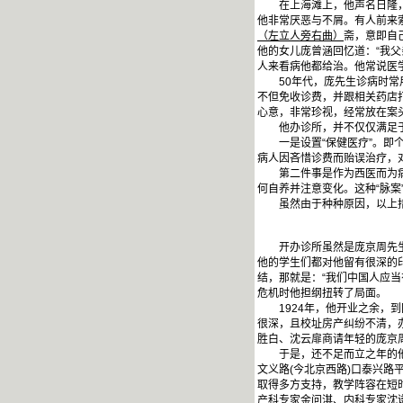
在上海滩上，他声名日隆，1
他非常厌恶与不屑。有人前来
（左立人旁右曲）
斋，意即自
他的女儿庞曾涵回忆道：“我
人来看病他都给治。他常说医
50年代，庞先生诊病时常用
不但免收诊费，并跟相关药店
心意，非常珍视，经常放在案
他办诊所，并不仅仅满足于
一是设置“保健医疗”。即个
病人因吝惜诊费而贻误治疗，
第二件事是作为西医而为病人
何自养并注意变化。这种“脉
虽然由于种种原因，以上措施
开办诊所虽然是庞京周先生的
他的学生们都对他留有很深的
结，那就是：“我们中国人应
危机时他担纲扭转了局面。
1924年，他开业之余，到
很深，且校址房产纠纷不清，
胜白、沈云扉商请年轻的庞京
于是，还不足而立之年的他就
文义路(今北京西路)口泰兴
取得多方支持，教学阵容在短
产科专家金问淇、内科专家沈