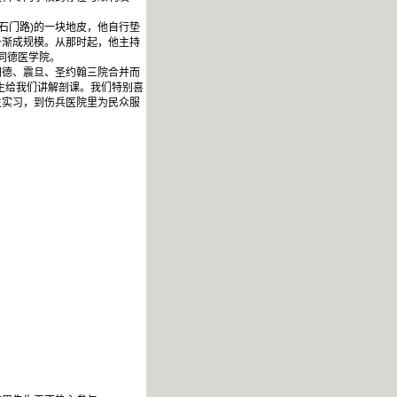
石门路)的一块地皮，他自行垫
备渐成规模。从那时起，他主持
同德医学院。
德、震旦、圣约翰三院合并而
生给我们讲解剖课。我们特别喜
生实习，到伤兵医院里为民众服