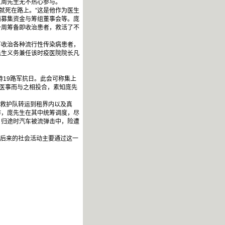
周先生无不热心参与。
就死在路上。”这是他作为医生
面募集资金与筹组董事会等。庞
一周筹备即收治患者，救活了不
收治各种流行性传染病患者，
先生义务兼任该时疫医院院长凡
称誉。
持19路军抗日。此会可称集上
论医事而与之相投合，素知庞先
。
的救护队转运到租界内以及真
作，庞先生在其中统筹调度，尽
。归途时汽车被流弹击中，险遭
生后来的社会活动主要通过这一