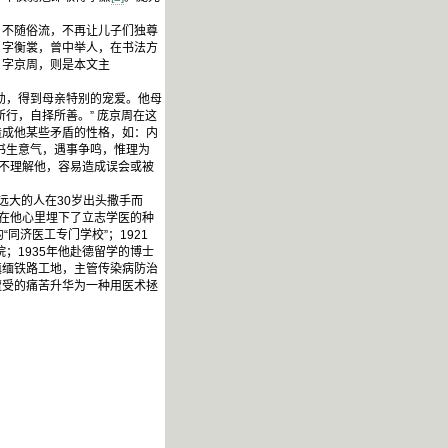
不随俗流，不再让儿子们独尊
，字衡裳，曾中举人，在书法方
，字京周，则是本文主
幼，得到母亲特别的宠爱。他母
行，自择所善。” 庞京周在这
造成他某些矛盾的性格，如：内
往书生意气，遇事争鸣，惟理为
不理解他，容易造成误会或被
大的人在30岁出头撒手而
事在他心里埋下了立志学医的种
同济医工专门学校”；1921
；1935年他赴德留学的博士
滇缅铁路工地，主管传染病防治
遭受的痛苦升华为一种用医术拯