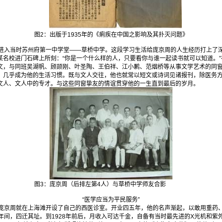
图2：出版于1935年的《痢疾在中国之影响及其扑灭问题》
，进入当时苏州府第一中学堂——草桥中学。这段学习生活给庞京周的人生经历打上了
某名校进门石碑上所刻：“你是一个什么样的人，只要看你与谁一起读书就可以知道。
文，与同班吴湖帆、顾颉刚、叶圣陶、王伯祥、江小鹣、范烟桥等从事文学艺术的同
，几乎成为他的生活习惯。既与文人交往，他也就常以短文或诗词见诸报刊，除医务
文人、文人中的专才。与这些同窗挚友的情谊贯穿他的一生直到最后的岁月。
图3：庞京周（后排左第4人）与草桥中学师友合影
“医学应当为平民服务”
京周就在上海滩开设了自己的西医诊室。开业四五年，他的名声渐起，以敢用重药
年间，四迁其址。到1928年前后，月收入可达千金，自备有当时最先进的X光机和紫