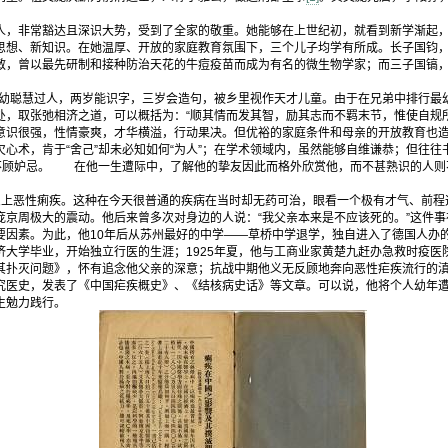
非常豁达且深识大势，受到了全家的敬重。她能够在上世纪初，就看到新学渐起，
思想、新知识。在她温厚、开放的家庭教育氛围下，三个儿子均学有所成。长子国钧
敏，曾以最先研制和接种防治天花的牛痘疫苗而成为有名的微生物学家；而三子国镐
。
幼聪慧过人，两岁能识字，三岁会造句，被乡里视作天才儿童。由于在兄弟中排行最
处，取张弛相济之道，可以概括为：“顺其情而发其智，励其志而不羁末节，惟使自规所
意识很强，性情豪爽，才华横溢，行动果决。但优裕的家庭条件和母亲的开放教育也
心术，肯于“舍己”却未必知如何“为人”；在学术领域内，虽然能够自维谦恭；但往
，不顾妒忌。 在他一生遭际中，了解他的挚友因此而格外欣赏他，而不甚熟识的人则
恶性痢疾。这种在今天很普通的疾病在当时却无药可治，眼看一个极有才气、前程远
庞京周极大的震动。他后来曾多次对身边的人说：“我父亲本来是不应该死的。”这件
因素。为此，他10年后从苏州最好的中学——草桥中学退学，独自进入了德国人办的“
大学毕业，开始独立行医的生涯；1925年夏，他与工商业家黄楚九赶办急救时疫医院
其扑灭问题》，怀有追念他父亲的深意；抗战中期他义无反顾地奔向恶性疟疾流行的
究医史，发表了《中国疟疾概史》、《结核病史话》等文章。可以说，他将个人幼年
一生勉力践行。