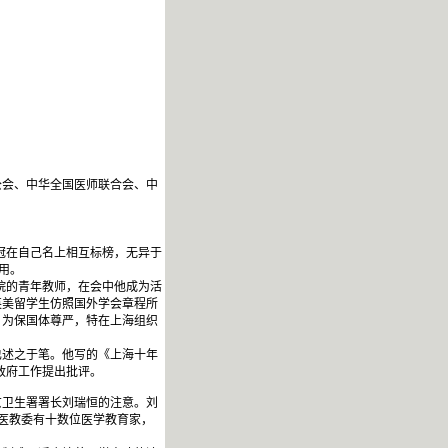
会、中华全国医师联合会、中
冠在自己名上相互标榜，无异于
用。
院的青年教师，在会中他成为活
英美留学生仿照国外学会章程所
，为保国体尊严，特在上海组织
述之于笔。他写的《上海十年
对政府工作提出批评。
卫生署署长刘瑞恒的注意。刘
时医教委有十数位医学教育家，