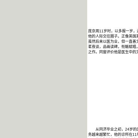
庞京周11岁时，以多报一岁
他的人际交往圈子。正像英国
虽然后来以医为业，但一直善
茗夜谈，品画读碑，衔觞赋唱
之作。同窗评价他是医生中的
从同济毕业之初，24岁的庞
务越来越繁忙，他的诊所在11