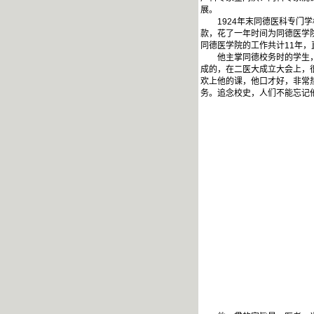
展。
1924年末同德医科专门学
款，花了一年时间为同德医学
同德医学院的工作共计11年，
他主掌同德校务时的学生，遍
成的，在二医大成立大会上，
欢上他的课，他口才好，非常
务。追念校史，人们不能忘记