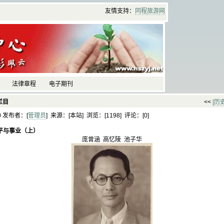
友情支持：
同程
旅游
网
法律章程
电子期刊
栏目
<<
[历
10 发布者：[
管理员
] 来源：[本站] 浏览：[
1198] 评论：[
0]
平与事业（上）
庞曾涵 高忆陵 池子华