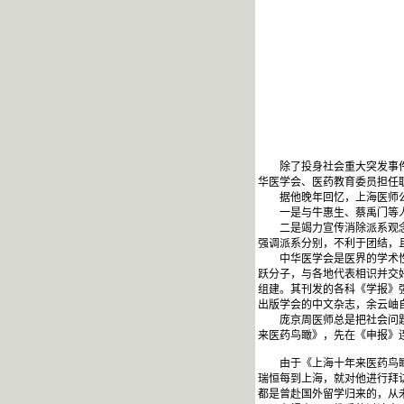
除了投身社会重大突发事件，
华医学会、医药教育委员担任
据他晚年回忆，上海医师公
一是与牛惠生、蔡禹门等人
二是竭力宣传消除派系观念。
强调派系分别，不利于团结，
中华医学会是医界的学术性团
跃分子，与各地代表相识并交
组建。其刊发的各科《学报》
出版学会的中文杂志，余云岫
庞京周医师总是把社会问题当
来医药鸟瞰》，先在《申报》
由于《上海十年来医药鸟瞰》
瑞恒每到上海，就对他进行拜访
都是曾赴国外留学归来的，从