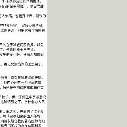
。对于这种渲染炒作的做法，
谙例行的做事规矩）。他自号
蛐
穷人治病，包括开业后，没钱的
夫在战场牺牲，家庭经济拮据，
送给庞医师，他把它看作病家的
目的在于减轻病家负担，以免
一位，使诊所能全日应诊。
发生的变化等，使病人知道如
，绝无莫测高深的医生架子。
他身上具有某种教师的天赋。
此，他内心还有一个很深的情
血，特别是在同德医校面临存亡
了校长，但由于师生中宗派意识
在这种情势之下，学校创办人黄
斩乱麻之势，先商借了位于爱
名，聘请留德归来的国人任教，
在同德长期任教的著名医师有妇
医科专门学校的存在与顺利发