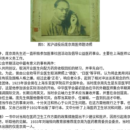
图5：淞沪战役后庞京周医师题诗照
庞京周先生还一直积极参加医事社团活动及倡导公益医药事业。主要在上海医师公
职务并义务工作。
会早期活动中最有意义的事有两件：
共同创议，取消开业医生向配方药房收取回扣的陋习，并率先自行。
为此，曾由公会劝导开业医生取消牌照上“德医”、“日医”等字样。认为将此类用词
且有损及国格人格之嫌。经过此番“正名”，响应者众多，起到了相对冲淡派系观念的作
体。1923年该会曾在上海东亚医学院召开全国年会。当时庞京周先生是东亚医学
好，这是他参加该会实际活动的开始。中华医学会最初是由在华的外籍医师集合早期
强调国际交流，长期沿用英文。当时余云岫力主学术应当兼收并蓄，并重在自创提高
自任主编。庞先生佩服他傲骨可风，自荐当其助手，任编辑，一直到抗战才中断。
作自己的事来对待，十分关注和热心于公共卫生问题。在这方面他既行之于事，也
连载，又自己出钱于1932年出版了单行本。文中分析了上海医药卫生状况和问题，
一书中对当局在医药卫生工作方面的政策措施提出不少建议和批评，因而引起南京
，听取他的见解。 1933年刘瑞恒向教育部推荐庞京周为医药教育委员会委员，当
未出国的仅庞京周一人。