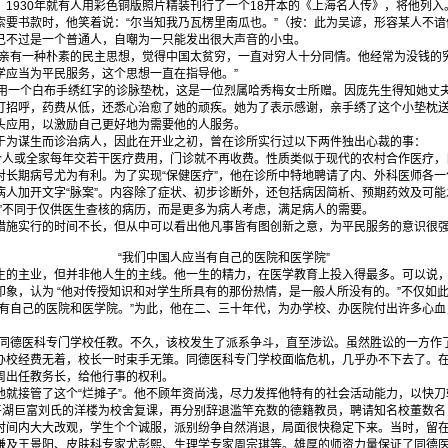
930年就有人用彩色铜版照片精装刊行了一个18开本的《上海名人传》，将他列入
索要书款时，他笑着说：“尔当知我乃瓦楞里南瓜也。”（按：此为吴谚，形容某人不
己不过是一个普通人，自嘲为一只能发出很大声音的小虫。
父亲有一种朴素的民主思想，觉得中国太贫穷，一直对穷人十分同情。他经常为没钱的
学应当为平民服务，这个思想一直在指导他。”
一个白布手绣红字的诊脉垫枕，这是一位烈属哈秀梅女士所赠。因庞先生得知她丈
打招呼，药费从低，还悉心治愈了她的顽疾。她为了表示感谢，亲手绣了这个小垫枕
头应用，以激励自己更好地为需要他的人服务。
为谋生而诊治病人，因此在开业之初，曾在诊所实行过以下两件独出心裁的事：
人或全家每年交若干医疗费用，门诊就不再收费。性质类似于现代的农村合作医疗，
对长期病号尤为有利。为了实现“保健医疗”，他在诊所中特地聘请了内、外科医师各
加开文字“脉案”。内容除了症状、初步诊断外，还包括病因简析、预期药效及可能
案”不同于仅供医生查核的病历，而是更多为病人考虑，满足病人的需要。
实行的时间不长，但从中可以看出他凡事皆有图创新之意，为平民服务的意识很强
“我们中国人应当有自己的医院和医学院”
主业，但并非他人生的主线。他一生的精力，在医学教育上投入得最多。可以说，
印象，认为 “他对传授知识和对学生所具有的那份热情，是一般人所没有的。”不仅如
当有自己的医院和医学院。”为此，他在二、三十年代，为办学校、办医院付出许多心
同德医科专门学校任教。不久，该校发生了派系争斗，直至涉讼。虽然胜讼的一方作
办校经费无着，校长一时束手无策。同德医科专门学校面临危机，几乎办不下去了。
周出任教务长，给他行事的权利。
接管了这个“烂摊子”。他不顾年资尚浅，尽力发挥他特有的社会活动能力，以快刀
路平湖巨富刘氏的洋楼为校舍复课，再分别辞退滥竿充数的德籍教员，聘请知名校董数
时间内大大改观，学生个个诚服，派别纷争自然消退，局面很快稳定下来。当时，留
谦及王景阳、皮肤科专家尤彭熙、生理学专家周宗琪等。雄厚的师资力量保证了同德