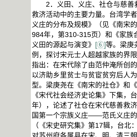
2．义田、义庄、社仓与慈善救
救济活动中的主要力量。台湾学
义庄的分布及规模》（见《南宋的
984年，第310-315页）和
义田的源起与演变》
[⑥]
等。梁庚
例，探讨宋元士人超越家族的界
指出：在宋代除了由范仲淹所创
以济助乡里贫士与贫宦贫穷后人
型。梁庚尧在《南宋的社仓》和
《宋代社会经济史论集》下集，台
年），论述了社仓在宋代慈善救
国第一个宗族义庄——范氏义庄
（《宋史研究集》第17辑，台北：
对苏州府各属县在宋、明、清三