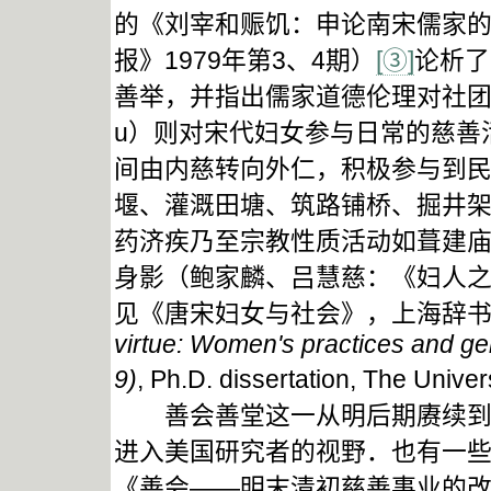
的《刘宰和赈饥：申论南宋儒家
报》1979年第3、4期）
[③]
论析了
善举，并指出儒家道德伦理对社团发展
u）则对宋代妇女参与日常的慈善
间由内慈转向外仁，积极参与到
堰、灌溉田塘、筑路铺桥、掘井
药济疾乃至宗教性质活动如葺建
身影（鲍家麟、吕慧慈：《妇人
见《唐宋妇女与社会》，上海辞书出版社2
virtue: Women's practices and ge
9)
, Ph.D. dissertation, The Unive
善会善堂这一从明后期赓续到民国
进入美国研究者的视野．也有一些
《善会——明末清初慈善事业的改