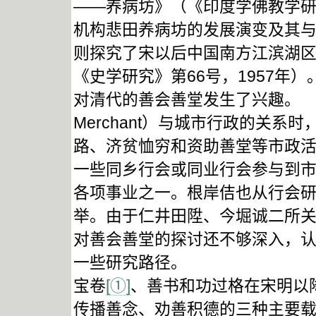
——养病坊》（《印度学佛教学研究
机构悲田养病坊的发展演变及其
则探究了宋以后中国南方江滨湖
《史学研究》第66号，1957年
对清代的善会善堂发生了兴趣。 仁
Merchant）与城市行政的关
路、济贫恤穷和资助善堂等市政
一些同乡行会或同业行会参与到
各项事业之一。根岸佶也从行会
举。由于仁井田陞、今堀诚二所
对善会善堂的探讨还不够深入，
一些研究路径。
宝卷
[①]
、善书和功过格在宋明以
传播善念、劝善积德的三种主要载体