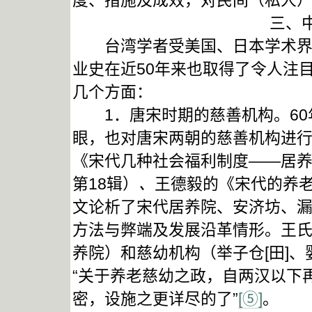
度、措施及成效，对民间（私人
三、
台湾学者受美国、日本学术界的
业史在近50年来也取得了令人注
几个方面：
1．唐宋时期的慈善机构。60
眼，也对唐宋两朝的慈善机构进
《宋代几种社会福利制度——居
第18辑）
、
王德毅的《宋代的养
文论析了宋代居养院、安济坊、
方法与弊端及发展沿革情形。王
养院）和慈幼机构（举子仓[田]、
“关于养老慈幼之政，自两汉以下
密，设施之更详尽的了”
[⑤]
。