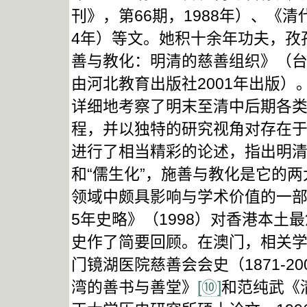
刊》，第66期，1988年）、《清
4年）等文。她积十余年功夫，孜
善与教化：明清的慈善组织》（台
由河北教育出版社2001年出版）
详细地考察了明末至清中后期各
程，并以独特的研究视角对存在
进行了相当精彩的论述，指出明清之
和“儒生化”，施善与教化是它的
领域中颇具影响与学术价值的一部
5年史略》（1998）对香港本
史作了简要回顾。在澳门，相关
门镜湖医院慈善会会史（1871-2
湾的善书与善堂》
[⑩]
和范纯武《