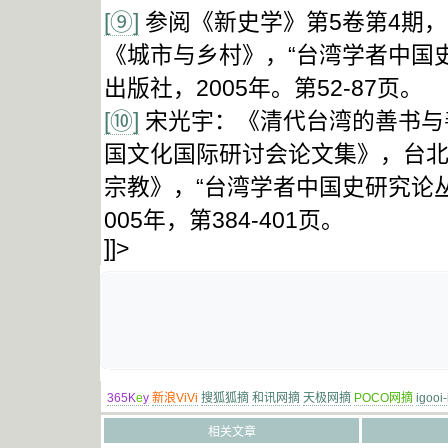
[⑨]
参阅《新史学》第5卷第4期，
《城市与乡村》，“台湾学者中国
出版社，2005年。第52-87页。
[⑩]
宋光宇：《清代台湾的善书与
国文化国际研讨会论文集》，台北
宗教》，“台湾学者中国史研究论
005年，第384-401页。
]]>
365K
e
y
新浪ViVi
搜狐狐摘
和讯网摘
天极网摘
POCO网摘
igooi
相关文章