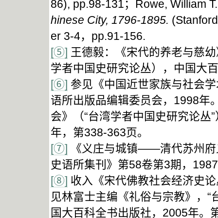
86), pp.98-131；Rowe, William T.
hinese City, 1796-1895.
(Stanford
er 3-4，pp.91-156.
[⑤]
王德毅：《宋代的养老与慈幼
学者中国史研究论丛），中国大百科
[⑥]
参见《中国近世家族与社会学
语所出版品编辑委员会，1998
会》（“台湾学者中国史研究论丛”
年，第338-363页。
[⑦]
《义庄与城镇——清代苏州府
史语所集刊》第58卷第3期，198
[⑧]
收入《宋代佛教社会经济史论丛
见林富士主编《礼俗与宗教》，“
国大百科全书出版社，2005年。第2