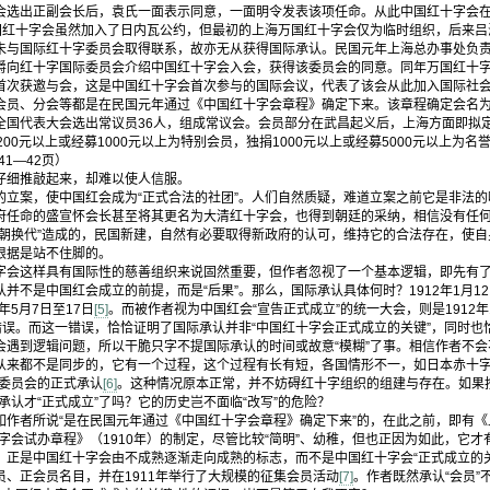
会选出正副会长后，袁氏一面表示同意，一面明令发表该项任命。从此中国红十字会
中国红十字会虽然加入了日内瓦公约，但最初的上海万国红十字会仅为临时组织，后来
未与国际红十字委员会取得联系，故亦无从获得国际承认。民国元年上海总办事处负
爵向红十字国际委员会介绍中国红十字会入会，获得该委员会的同意。同年万国红十字
首次获邀与会，这是中国红十字会首次参与的国际会议，代表了该会从此加入国际社会
会员、分会等都是在民国元年通过《中国红十字会章程》确定下来。该章程确定会名
全国代表大会选出常议员36人，组成常议会。会员部分在武昌起义后，上海方面即拟
00元以上或经募1000元以上为特别会员，独捐1000元以上或经募5000元以上为名
1—42页）
细推敲起来，却难以使人信服。
案，使中国红会成为“正式合法的社团”。人们自然质疑，难道立案之前它是非法的
府任命的盛宣怀会长甚至将其更名为大清红十字会，也得到朝廷的采纳，相信没有任
改朝换代”造成的，民国新建，自然有必要取得新政府的认可，维持它的合法存在，使
根据是站不住脚的。
这样具有国际性的慈善组织来说固然重要，但作者忽视了一个基本逻辑，即先有了
并不是中国红会成立的前提，而是“后果”。那么，国际承认具体何时？1912年1月12
年5月7日至17日
[5]
。而被作者视为中国红会“宣告正式成立”的统一大会，则是1912年
错误。而这一错误，恰恰证明了国际承认并非“中国红十字会正式成立的关键”，同时也恰
会遇到逻辑问题，所以干脆只字不提国际承认的时间或故意“模糊”了事。相信作者不
来都不是同步的，它有一个过程，这个过程有长有短，各国情形不一，如日本赤十字社
际委员会的正式承认
[6]
。这种情况原本正常，并不妨碍红十字组织的组建与存在。如果
承认才“正式成立”了吗？它的历史岂不面临“改写”的危险？
者所说“是在民国元年通过《中国红十字会章程》确定下来”的，在此之前，即有《
十字会试办章程》（1910年）的制定，尽管比较“简明”、幼稚，但也正因为如此，它
，正是中国红十字会由不成熟逐渐走向成熟的标志，而不是中国红十字会“正式成立的
、正会员名目，并在1911年举行了大规模的征集会员活动
[7]
。作者既然承认“会员”