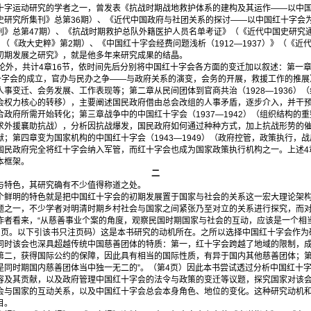
运动研究的学者之一，曾发表《抗战时期战地救护体系的建构及其运作——以中国
研究所集刊》总第36期）、《近代中国政府与社团关系的探讨——以中国红十字会为例（
刊》总第47期）、《抗战时期救护总队外籍医护人员名单考证》（《近代中国史研究通
）》（《政大史粹》第2期）、《中国红十字会经费问题浅析（1912—1937）》（《近代
初期发展之研究》，就是他多年来研究成果的结晶。
外，共计4章16节，依时间先后分别将中国红十字会各方面的变迁加以叙述：第一
国红十字会的成立，官办与民办之争——与政府关系的演变，会务的开展，救援工作的推
事变迁、会务发展、工作表现等；第二章从民间团体到官商共治（1928—1936）
会权力核心的转移），主要阐述国民政府借由总会改组的人事矛盾，逐步介入，并干
政府所需开始转化；第三章战争中的中国红十字会（1937—1942）（组织结构的
求外援襄助抗战），分析因抗战爆发，国民政府如何通过种种方式，加上抗战形势的
；第四章变为国家机构的中国红十字会（1943—1949）（政府控管，政策执行，
国民政府完全将红十字会纳入军管，而红十字会也成为国家政策执行机构之一。上述4
本框架。
二
特色，其研究确有不少值得称道之处。
明的特色就是把中国红十字会的初期发展置于国家与社会的关系这一宏大理论架构
题之一，不少学者对明清时期乡村社会与国家之间紧张乃至对立的关系进行探究，而
作者看来，“从慈善事业个案的角度，观察民国时期国家与社会的互动，应该是一个相
2页。以下引该书只注页码）这是本书研究的动机所在。之所以选择中国红十字会作为
同时该会也深具超越传统中国慈善团体的特质：第一，红十字会跨越了地域的限制，
第二，获得国际公约的保障，因此具有相当的国际性质，有异于国内其他慈善团体；
是同时期国内慈善团体当中独一无二的”。（第4页）因此本书尝试透过分析中国红十
容及其贡献，以及政府管理中国红十字会的法令与政策的变迁等议题，探究国家对该
会与国家的互动关系，以及中国红十字会总会本身角色、地位的变化。这种研究动机
目。