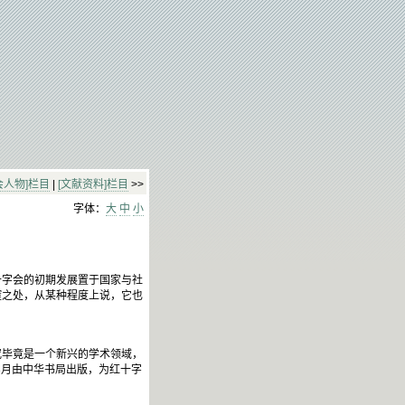
会人物]栏目
|
[文献资料]栏目
>>
字体：
大
中
小
十字会的初期发展置于国家与社
榷之处，从某种程度上说，它也
毕竟是一个新兴的学术领域，
3月由中华书局出版，为红十字