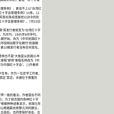
和国成立以后，重组 红十字会
理条例》，更谈不上以“台湾红
红十字会管理条例》14条。12
海军部长陈绍宽联衔以训令的形
红十字会管理条例》，7月23日
“其发行者就变为‘台湾红十字
，为月刊，1945年8月停刊，
1期开始，改为《中华民国红十
书馆网站数字化期刊“民国期
第10期发行者没有任何变化，
用也不是“大致是从民国31年
正章程”即将“章程名称改为《中
为中国红十字会”。
[3]
作者研
中生有，作为一位史学工作者，
禁区”禁忌，关键在于尊重历
学界一致的看法。作者提出不同
0日，为了结合国内各种红十字
“根据种种迹象显示，民国元年
中山根据副总统黎元洪的建议，
凯主政后，也同意保护该会，在