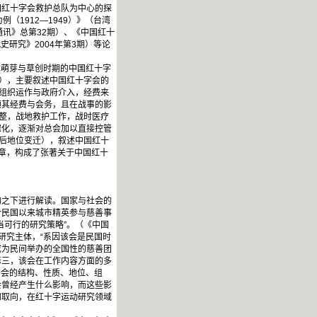
红十字会救护总队为中心的探
1912—1949）》（台湾
讯》总第32期）、《中国红十
史研究》2004年第3期）等论
章萌芽与草创时期的中国红十字
展），主要叙述中国红十字会的
（组织运作与政府介入，经费来
预其经费与会务，且在战事的影
重整，战地救护工作，战时医疗
催化，逐渐对总会加以直接控管
战后地位变迁），叙述中国红十
章，构成了张著关于中国红十
之下进行解读。国家与社会的
对民国以来城市精英参与慈善事
当可行的研究策略”。（《中国
研究主体，“系因该会是民国时
成为民间举办的全国性的慈善团
第三，该会在工作内容方面的多
字会的结构、性质、地位、组
会曾经产生什么影响，而这些影
和取向，在红十字运动研究领域