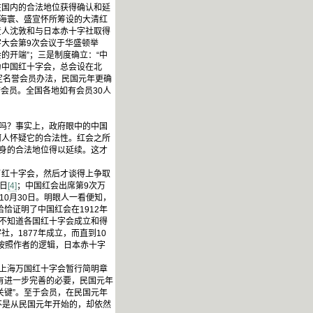
在国内的合法地位获得确认和延
吕海寰、盛宣怀所筹设的大清红
责人沈敦和与日本赤十字社取得
大会第9次会议于华盛顿举
的开端”；三是制度确立：“中
为中国红十字会，总会设在北
定名誉会员办法，民国元年更确
誉会员。全国各地如有会员30人
吗？事实上，政府眼中的中国
何人怀疑它的合法性。红会之所
自身的合法地位得以延续。这才
红十字会，然后才谈得上争取
日
[4]
；中国红会出席第9次万
10月30日。明眼人一看便知，
恰证明了中国红会在1912年
会不知道各国红十字会成立和得
，1877年成立，而直到10
按照作者的逻辑，日本赤十字
上海万国红十字会暂行简明章
才有进一步完善的必要，民国元年
关键”。至于会员，在民国元年
不是从民国元年开始的，却依然