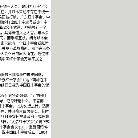
开统一大会，是因为红十字会
存在，并且本来也不存在不统一
的局面被打破，广东红十字会、中
也纷纷打出红十字旗号或赤十字
军起义于武昌，战祸蔓延于全
起，其博爱恤兵之大旨，与本会
相同，而手续互歧，间有以本会
国家只能有一个红十字会或红新
机关莫不革故鼎新，期与东西各
一大会召开的原因所在。通过统
实奠中国红十字会万年不拔之
为援救日俄战争中被难同胞，
办红十字会”
[13]
，但因“在中
字会组建日视为中国红十字会的诞
章程》时特别强调：“至中国红
旗号，它意味这什么，不言而
红十字会，以为久远之计。适商
办理，并派盛大臣为会长。其时
月27日盛宣怀被清政府正式任命
5日，“大清红十字会”关防正式
十字会会长”
[18]
，重新回归“中
说中国红十字会成立于1904