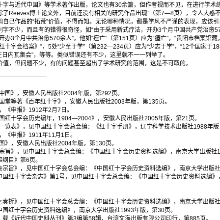
十字与近代中国》等学术著作出版，论文也有30余篇，但作者视而不见，在进行学术综
了Reeves博士论文外，目前还没有相关的研究作品出现”（第7—8页），令人大惑
调自己作品的“拓荒”价值，不得而知。无论哪种情况，都是学风不严谨的表现，应该引
不少，而且有的错得很奇怪，如“由于采用新式疗法，开办3个月中国共产党治愈570
办3个月中共治愈570余人”。他如“痤亡”（第151页）应为“瘗亡”，“贵阳市档案馆藏
字会档案》”，5处“少至于学”（第232—234页）应为“少志于学”，“12个国家于18
4年在日内瓦集会”，等等。类似错误还有不少，这里就不一一列举了。
值，但问题不少，有的问题甚至超出了学术研究的范围，这是不可取的。
国》，安徽人民出版社2004年版，第292页。
堂等著《百年红十字》，安徽人民出版社2003年版，第135页。
《申报》1912年2月7日。
红十字会历史编年，1904—2004》，安徽人民出版社2005年版，第21页。
览表》，见中国红十字会总会编：《红十字手册》，辽宁科学技术出版社1988年版，
《申报》1911年11月1日。
》，安徽人民出版社2004年版，第130页。
宗旨》，见中国红十字会总会编：《中国红十字会历史资料选编》，南京大学出版社19
事纲目》第6页。
宗旨》，见中国红十字会总会编：《中国红十字会历史资料选编》，南京大学出版社19
国红十字会杂志》第1号，见中国红十字会总会编：《中国红十字会历史资料选编》，
。
奏折》，见中国红十字会总会编：《中国红十字会历史资料选编》，南京大学出版社1
国红十字会历史资料选编》，南京大学出版社1993年版，第30页。
载《近代中国史料丛刊》第3编第58辑，台湾文海出版有限公司印行，第885页。