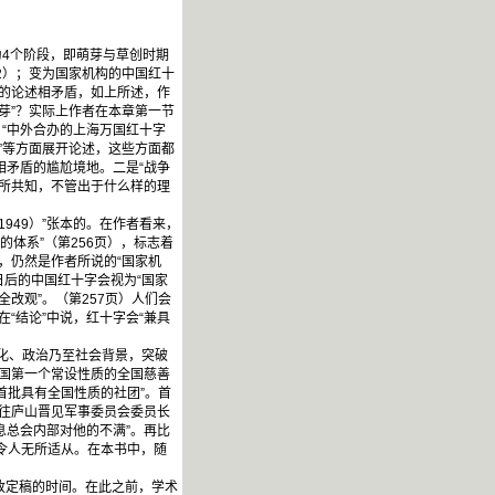
4个阶段，即萌芽与草创时期
942）；变为国家机构的中国红十
作者的论述相矛盾，如上所述，作
芽”？实际上作者在本章第一节
、“中外合办的上海万国红十字
议”等方面展开论述，这些方面都
相矛盾的尴尬境地。二是“战争
人所共知，不管出于什么样的理
949）”张本的。在作者看来，
的体系”（第256页），标志着
，仍然是作者所说的“国家机
日后的中国红十字会视为“国家
改观”。（第257页）人们会
“结论”中说，红十字会“兼具
化、政治乃至社会背景，突破
中国第一个常设性质的全国慈善
首批具有全国性质的社团”。首
前往庐山晋见军事委员会委员长
息总会内部对他的不满”。再比
，令人无所适从。在本书中，随
改定稿的时间。在此之前，学术