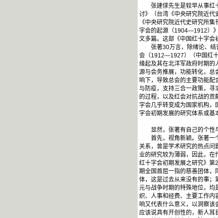
张建俅先生是较早从事红十字
讨》（台湾《中央研究院近代史
《中央研究院近代史研究所集
字会的起源（1904—1912
文多篇。这部《中国红十字会
张著30万言，除绪论、结论
会（1912—1927）（中
缘起及其在北洋军政府时期的人
源与会务推展，功能转化，总
响下，导致总会的主要功能配合
与防疫，支持三合一政策，寻
的过程，以及红会对抗战的贡献
字会几乎转变成为国家机构，
字会初期发展的研究体系或基
显然，张著有自己的个性与
首先，视角新颖。张著一个鲜
关系，曾是学术研究的热点问
业的研究较为薄弱，因此，在
红十字会初期发展之研究》第
期全国首屈一指的慈善团体，
体，这是过去从来没有的事；
元与战争时期的特殊地位，均
织、人事和经费、主要工作内
响又代表什么意义，以洞察该
应该说具有开创性的，新人耳