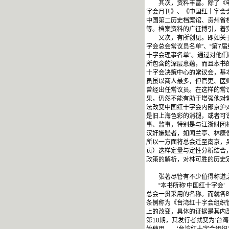
其次，资料丰富。除了《申报
字会月刊》、《中国红十字会
中国第二历史档案馆、贵州省
等。档案资料的广征博引，着
又次，有所创见。即如关于人事
字会总会常议员名单”、“第7届
十字会理事名单”。通过对他
所包含的深层意蕴，而且本书
十字会决策中心的常议会，基
员虽以商人最多，但官吏、医
曾经出任常议员。在这样的常
果，仍然不能有助于增强他对
法改变中国红十字会内部京沪对
是旧上海色彩的消褪，或者可
事、监事，特别是与江浙财团
汉奸嫌疑者，如闻兰亭、林康
所以一方面将总会迁至南京，另
页）这样定量与定性分析结合，
政策的解析，对林可胜的历史
张著尽管有不少值得称道之
“本书所称‘中国红十字会’（Re
总会一贯采用的名称。而就各
条例称为《台湾红十字会组织管
上的改变，具体的证据是其内部
第10期，其发行者就变为‘台