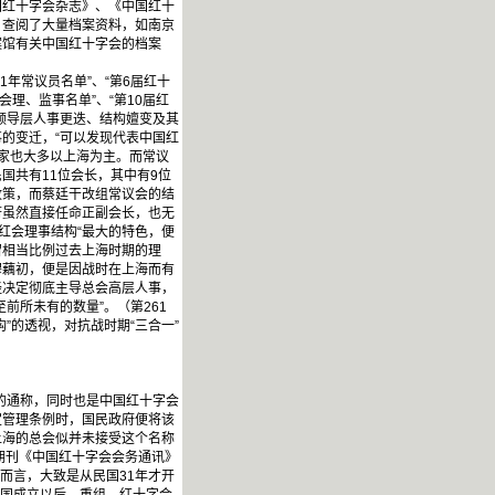
红十字会杂志》、《中国红十
，查阅了大量档案资料，如南京
案馆有关中国红十字会的档案
年常议员名单”、“第6届红十
会理、监事名单”、“第10届红
领导层人事更迭、结构嬗变及其
的变迁，“可以发现代表中国红
家也大多以上海为主。而常议
国共有11位会长，其中有9位
政策，而蔡廷干改组常议会的结
府虽然直接任命正副会长，也无
红会理事结构“最大的特色，便
留相当比例过去上海时期的理
穆藕初，便是因战时在上海而有
经决定彻底主导总会高层人事，
前所未有的数量”。（第261
”的透视，对抗战时期“三合一”
会组织的通称，同时也是中国红十字会
定管理条例时，国民政府便将该
上海的总会似并未接受这个名称
期刊《中国红十字会会务通讯》
而言，大致是从民国31年才开