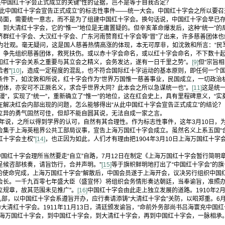
才是中国红十字会正式成立的关键”性的证据，岂不是等于自我否定？
中国红十字会宣告正式成立”的标志性事件——统一大会。中国红十字会之所以要召
局面，需要统一意志，而不是为了组建中国红十字会。换句话说，中国红十字会早已
到大清红十字会，它的“惟一”地位是无庸置疑的。但辛亥革命爆发后，这种“统一”
济群红十字会、大汉红十字会、广东河南赞育红十字会等“冒”了出来，许多慈善团体
为壮观。毫无疑问，这是国人慈善热情高涨的体现，本无可厚非，如沈敦和所言：“民
，争先组织慈善团体，救死扶伤。或以赤十字会命名，或以红十字会命名，不下数十
知红十字会关系之重要与其立会之精义，会务发达，遂有一日千里之势”。
[9]
但“宗旨
者”
[10]
，造成一定程度的混乱，也不符合国际红十字运动的基本原则，即任何一个
条件下，如沈敦和所说，红十字会作为“世界万国惟一慈善事业，民国成立，一切政治
团体，亦安可不正厥名义，求合乎世界大同？此本会之所以急谋统一也”。
[11]
这是统
漫”，实现了“统一”，重新确立了“惟一”的地位，这在红会史上，具有里程碑意义，“
在解决红会内部出现的问题，怎么能够得出“从此中国红十字会宣告正式成立”的结论？
异的勇气固然可佳，但却不能自圆其说，无法自成一家之言。
年说，之所以得到学界的认可，自然有其合理性。作为标志性事件，这年3月10日，
会集于上海英租界公共工部局议事，宣告上海万国红十字会成立。虽然名义上系五国“合
红十字会主权”
[14]
，也正因为如此，人们才有理由把1904年3月10日上海万国红十
红十字会理所当然要走“自立”自路，7月12日在制定《上海万国红十字会暂行简明
呈候咨部核奏，请旨饬行，合并声明。”
[15]
等于旗帜鲜明地打出了“中国红十字会”的
灾的使命完成，上海万国红十字会“解散后，中国会员遂于上海开会，议决另行组织中国
会长。一千九百零七年盛大臣（盛宣怀）将组织会务情形奏达朝廷，当奉谕旨，准照
立规章，故其范围未见推广”。
[16]
中国红十字会由此走上独立发展的道路。1910年2
礼部，以中国红十字会系遵旨开办，应行奏请添铸“大清红十字会”关防，以昭郑重。6月
大清红十字会。1911年11月13日，清廷颁发谕旨，“命前外务部尚书吕海寰充中国红
上海万国红十字会，到中国红十字会，到大清红十字会，再到中国红十字会，一脉相承。