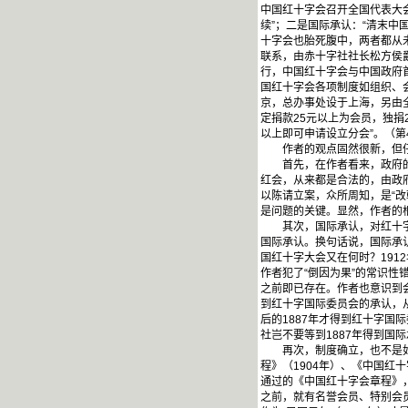
中国红十字会召开全国代表大
续”；二是国际承认：“清末
十字会也胎死腹中，两者都从
联系，由赤十字社社长松方侯
行，中国红十字会与中国政府
国红十字会各项制度如组织、
京，总办事处设于上海，另由
定捐款25元以上为会员，独捐2
以上即可申请设立分会”。（第4
作者的观点固然很新，但仔
首先，在作者看来，政府的立
红会，从来都是合法的，由政
以陈请立案，众所周知，是“
是问题的关键。显然，作者的
其次，国际承认，对红十字会
国际承认。换句话说，国际承认
国红十字大会又在何时？1912
作者犯了“倒因为果”的常识性
之前即已存在。作者也意识到
到红十字国际委员会的承认，从
后的1887年才得到红十字国
社岂不要等到1887年得到国际
再次，制度确立，也不是如作
程》（1904年）、《中国红
通过的《中国红十字会章程》
之前，就有名誉会员、特别会员