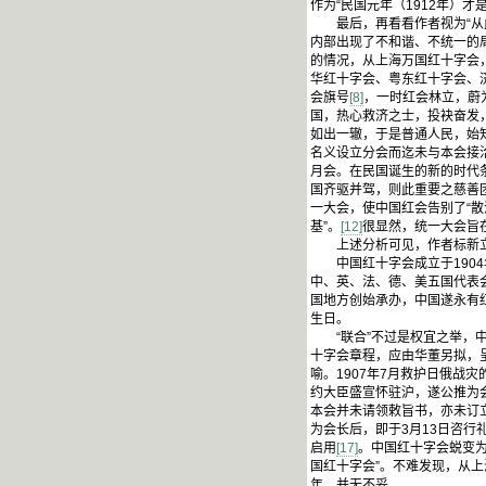
作为“民国元年（1912年）
最后，再看看作者视为“从此
内部出现了不和谐、不统一的
的情况，从上海万国红十字会，
华红十字会、粤东红十字会、
会旗号
[8]
，一时红会林立，蔚
国，热心救济之士，投袂奋发
如出一辙，于是普通人民，始
名义设立分会而迄未与本会接洽
月会。在民国诞生的新的时代
国齐驱并驾，则此重要之慈善
一大会，使中国红会告别了“散
基”。
[12]
很显然，统一大会旨
上述分析可见，作者标新立
中国红十字会成立于1904
中、英、法、德、美五国代表
国地方创始承办，中国遂永有
生日。
“联合”不过是权宜之举，中国
十字会章程，应由华董另拟，
喻。1907年7月救护日俄战
约大臣盛宣怀驻沪，遂公推为
本会并未请领敕旨书，亦未订
为会长后，即于3月13日咨行
启用
[17]
。中国红十字会蜕变为
国红十字会”。不难发现，从
年，并无不妥。