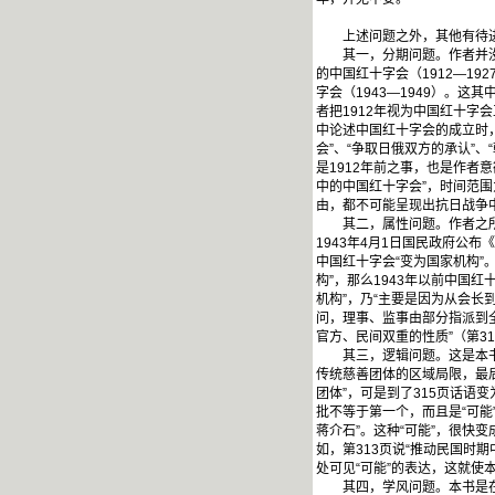
上述问题之外，其他有待进
其一，分期问题。作者并没有
的中国红十字会（1912—19
字会（1943—1949）。
者把1912年视为中国红十字
中论述中国红十字会的成立时，
会”、“争取日俄双方的承认”
是1912年前之事，也是作者
中的中国红十字会”，时间范围
由，都不可能呈现出抗日战争
其二，属性问题。作者之所以以
1943年4月1日国民政府公
中国红十字会“变为国家机构
构”，那么1943年以前中国
机构”，乃“主要是因为从会长
问，理事、监事由部分指派到全
官方、民间双重的性质”（第31
其三，逻辑问题。这是本书存
传统慈善团体的区域局限，最
团体”，可是到了315页话语
批不等于第一个，而且是“可能
蒋介石”。这种“可能”，很快
如，第313页说“推动民国时
处可见“可能”的表达，这就使
其四，学风问题。本书是在其“