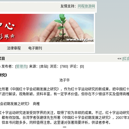
友情支持：
同程
旅游
网
法律章程
电子期刊
栏目
<<
[红
06 发布者：[
管理员
] 来源：[本站] 浏览：[
780] 评论：[
0]
研究》
池子华
生所著《中国红十字会初期发展之研究》，作为红十字运动研究的新成果，把中国红
下进行解读，视角新颖，资料丰富，有一定学术价值，但存在不少错误不实及值得商
字会初期发展之研究》 商榷
字运动研究逐渐受到学界的关注，取得了较为丰硕的成果。不过，红十字运动研究
，都有待加强。台湾学者张建俅先生所著《中国红十字会初期发展之研究》，2007年
。但本书问题多多，同样值得注意。这里谨对张著简要评析，供读者参考。
一