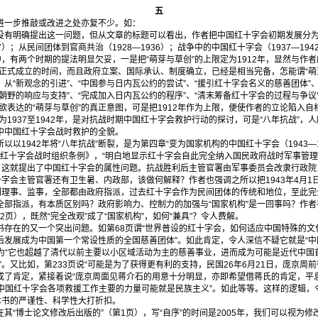
五
一步推敲或改进之处亦复不少。如：
明确提出这一问题，但从文章的标题可以看出，作者把中国红十字会初期发展分为
27）；从民间团体到官商共治（1928—1936）；战争中的中国红十字会（1937—1
这其中，有两个时期的提法明显欠妥，一是把“萌芽与草创”的上限定为1912年，显然与
会正式成立的时间，而且政府立案、国际承认、制度确立，已经是相当完备，怎能谓“萌
从“新观念的引进”、“中国参与日内瓦公约的尝试”、“援引红十字会名义的慈善团体”
、“朝野的响应与支持”、“完成加入日内瓦公约的程序”、“清末筹备红十字会的过程与争
意欲表达的“萌芽与草创”的真正意图，可是把1912年作为上限，便使作者的立论陷入自
为1937至1942年，是对抗战时期中国红十字会救护行动的探讨，可是“八年抗战”，
中中国红十字会战时救护的全貌。
1942年将“八年抗战”断裂，是为第四章“变为国家机构的中国红十字会（1943—1
布《红十字会战时组织条例》，“明白地显示红十字会自此完全纳入国民政府战时军事管理
”。这就提出了中国红十字会的属性问题。抗战胜利后主管官署由军事委员会改隶行政院
红十字会主管官署还有卫生暑、内政部，该做何解释？作者也强调之所以把1943年4月1
到理事、监事，全部都由政府指派，过去红十字会作为民间团体的传统和地位，至此完全
部指派，有本质区别吗？政府影响力、控制力的加强与“国家机构”是一回事吗？作者在
2页），既然“完全改观”成了“国家机构”，如何“兼具”？令人费解。
在的又一个突出问题。如第68页谓“世界普设的红十字会，如何适应中国特殊的文
后发展成为中国第一个常设性质的全国慈善团体”。如此肯定，令人深信不疑它就是“
变为“它也超越了清代以前主要以小区域活动为主的慈善事业，进而成为可能是近代中国
”。又比如，第233页说“可能是为了获得更有利的支持，民国26年6月21日，庞京周
变成了肯定，紧接着说“庞京周面见蒋介石的用意十分明显，亦即希望借蒋氏的肯定，平
期中国红十字会各项救援工作主要的力量可能就是民族主义”。如此等等。这样的逻辑
本书的严谨性、科学性大打折扣。
博士论文修改后出版的”（第1页），写“自序”的时间是2005年，我们可以视为修