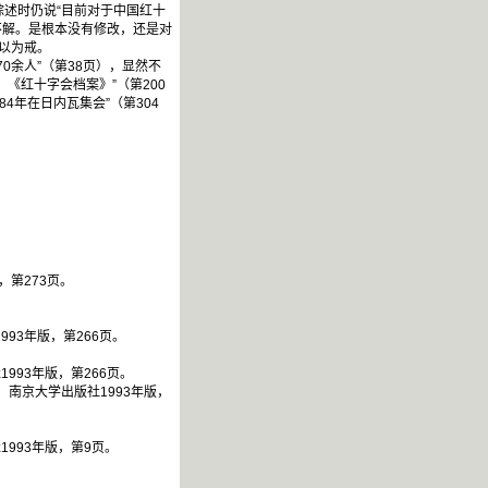
述时仍说“目前对于中国红十
不解。是根本没有修改，还是对
以为戒。
余人”（第38页），显然不
，《红十字会档案》”（第200
84年在日内瓦集会”（第304
第273页。
93年版，第266页。
93年版，第266页。
南京大学出版社1993年版，
993年版，第9页。