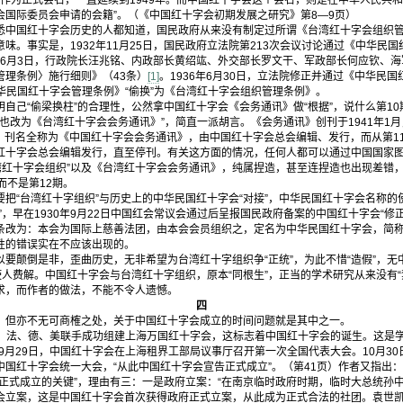
’作为正式会名，一直延续到1949年。而中国红十字会这个会名，则是在中华人民共
会国际委员会申请的会籍”。（《中国红十字会初期发展之研究》第8—9页）
国红十字会历史的人都知道，国民政府从来没有制定过所谓《台湾红十字会组织管
意味。事实是，1932年11月25日，国民政府立法院第213次会议讨论通过《中华民国
3年6月3日，行政院长汪兆铭、内政部长黄绍竑、外交部长罗文干、军政部长何应钦、
管理条例〉施行细则》（43条）
[1]
。1936年6月30日，立法院修正并通过《中华民国
华民国红十字会管理条例》“偷换”为《台湾红十字会组织管理条例》。
“偷梁换柱”的合理性，公然拿中国红十字会《会务通讯》做“根据”，说什么第10期
名也改为《台湾红十字会会务通讯》”，简直一派胡言。《会务通讯》创刊于1941年1月
期，刊名全称为《中国红十字会会务通讯》，由中国红十字会总会编辑、发行，而从第1
红十字会总会编辑发行，直至停刊。有关这方面的情况，任何人都可以通过中国国家图
湾红十字会组织”以及《台湾红十字会会务通讯》，纯属捏造，甚至连捏造也出现差错，
而不是第12期。
“台湾红十字组织”与历史上的中华民国红十字会“对接”，中华民国红十字会名称的使
”，早在1930年9月22日中国红会常议会通过后呈报国民政府备案的中国红十字会“修
条改为：本会为国际上慈善法团，由本会会员组织之，定名为中华民国红十字会，简称
性的错误实在不应该出现的。
颠倒是非，歪曲历史，无非希望为台湾红十字组织争“正统”，为此不惜“造假”，无
使人费解。中国红十字会与台湾红十字组织，原本“同根生”，正当的学术研究从来没有“
求，而作者的做法，不能不令人遗憾。
四
但亦不无可商榷之处，关于中国红十字会成立的时间问题就是其中之一。
英、法、德、美联手成功组建上海万国红十字会，这标志着中国红十字会的诞生。这是
年9月29日，中国红十字会在上海租界工部局议事厅召开第一次全国代表大会。10月3
国红十字会统一大会，“从此中国红十字会宣告正式成立”。（第41页）作者又指出：
会正式成立的关键”，理由有三：一是政府立案：“在南京临时政府时期，临时大总统孙
会立案，这是中国红十字会首次获得政府正式立案，从此成为正式合法的社团。袁世