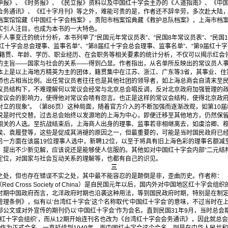
》、《时务报》、《民立报》资料以及中国红十字会主办的《人道指南》、《中国
会务通讯》、《红十字月刊》等之外，难能可贵的是，作者还不辞辛劳，多次赴大陆
档案馆馆藏《中国红十字会档案》，贵阳市档案馆典藏《救护总队档案》，上海市档
实引人注目，也成为本书的一大特色。
变迁的统计分析，本书列举了“民国元年常议员表”、“民国8年常议员表”、“民国11
红十字会总会理事、监事名单”、“第8届红十字会总会理事、监事名单”、“第9届红十字
们籍贯、年龄、学历、职业经历、在会职务等相关要素的统计分析，不仅可以揭示红会
的主旨——国家与社会的关系——得到凸显。作者指出，从名单所反映出的常议员人事
本上是以上海地方精英为主的团体，籍贯集中在江苏、浙江、广东等3省，其事业、住
师也占相当比例。出任常议员者往往也是其他社团的领导者，如上海总商会自清末至民
议员结构下，不难理解何以常议会经常与北京总会唱反调，反对北京政府加强管理的
常议会的影响力，使得他对常议会啧有怨言。也正是这样的常议会结构，使得北京政
立的现象”。（第86页）这种局面，随着官方介入的不断加强而逐渐改观，如第10届
说是时代交替。过去总会始终以发源地的上海为中心，即便迁移至其他地方，仍然保
相关的人选。至抗战结束后，上海商人出身的理事、监事若非相继离去，如虞洽卿、
侯、袁履登等，这些是促成其消褪的原因之一，但最重要的，可能是当时国民政府已
一方面在该届19位理事人选中，新聘12位，以至于将具有旧上海色彩的理事名额减至
提出不少新见解，应该说还是能够使人信服的。其他如对中国红十字会内部“二元结构
定位，对国家与社会互动关系的理解等，也都有自己的识见。
三
处，但也存在错误不实之处，其中最不能容忍的是颠倒是非，歪曲历史。作者称：
d Cross Society of China）是自民国元年以后，国内外对中国地区红十字
时期中国政府而言，北洋政府时期也沿袭这种用法，等到国民政府时期，特别是在制
理条例》，似有以‘台湾红十字会’这个名称取代‘中国红十字会’的意味，不过当时在
公文或对外宣传的期刊仍以‘中国红十字会’作为会名。直到民国31年9月，当时总会
湾红十字会组织’，而从12期开始连刊名也改为《台湾红十字会会务通讯》，因此就总会