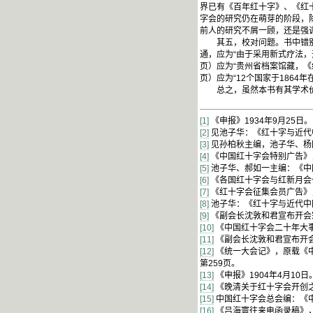
界已有《百年红十字》、《红
字会的研究仍在萌芽的阶段，除
前人的研究不屑一顾，还是强
其五，校对问题。书中错别字
通，应为“由于采用新式疗法，开
页）应为“贵州省档案馆藏，《红十
页）应为“12个国家于186
总之，虽然本书有其学术价
[1]
《申报》1934年9月25日。
[2]
见池子华：《红十字与近代中
[3]
见孙柏秋主编，池子华、杨国
[4]
《中国红十字会特别广告》，
[5]
池子华、郝如一主编：《中国
[6]
《各国红十字会与红新月会一
[7]
《红十字会征集会员广告》，
[8]
池子华：《红十字与近代中国
[9]
《副会长沈敦和君宣布开会
[10]
《中国红十字会二十年大
[11]
《副会长沈敦和君宣布开会
[12]
《统一大会记》，原载《中
第259页。
[13]
《申报》1904年4月10日
[14]
《晚清关于红十字会开创之
[15]
中国红十字会总会编：《中
[16]
《吕海寰往来电函录稿》，