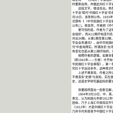
始使用 ‘台湾红十字会组织
时重新启用，并据此向红十字
这段文字，错误百出。熟悉中
十字会”取代“中国红十字会”的
月16日，该条例公布。193
式颁布《〈中华民国红十字会
公布
[2]
。很显然，作者把《中
更可怕的是，作者为了证明自己
会组织’，而从12期开始连刊
共出34期。从第1期至第10
字会会务通讯》，由中华民国
刊”中查询得实。所谓改名“台
有变化也是从第11期开始的，
按照作者的逻辑，如果非要把
（即1942年——引者）才开始
华民国红十字会章程》。第一
究红十字运动多年，这种常识
上述不难发现，作者之所以要
不啻丧失“史德”与良知，实在
史，这是史学研究最起码的要
张著固然提出一些新见解，
1904年3月10日，中、
意见，认为民国元年即1912
团体，乃于上海汇中旅馆召开中
（1912年）才是中国红十字
乃命令内务部准予中国红十字