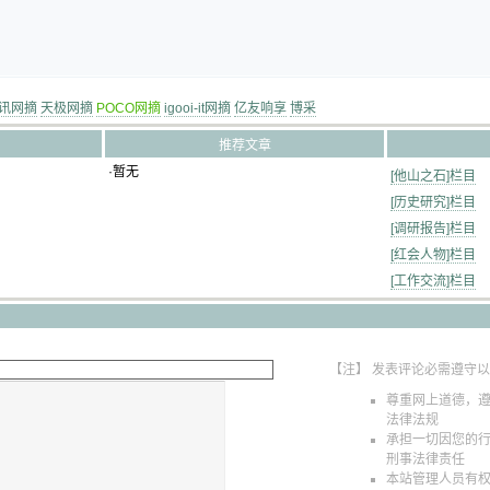
讯网摘
天极网摘
POCO网摘
igooi-it网摘
亿友响享
博采
推荐文章
·暂无
[他山之石]栏目
[历史研究]栏目
[调研报告]栏目
[红会人物]栏目
[工作交流]栏目
【注】 发表评论必需遵守
尊重网上道德，
法律法规
承担一切因您的
刑事法律责任
本站管理人员有