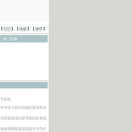
【
打印
】【
收藏
】【
推荐
】
热门文章
以下条例：
遵守中华人民共和国的各项有关
行为而直接或间接导致的民事或
权保留或删除其管辖留言中的任