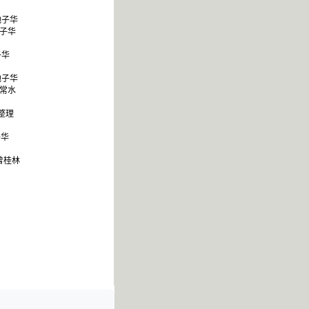
池子华
子华
子华
池子华
常水
整理
子华
曾桂林