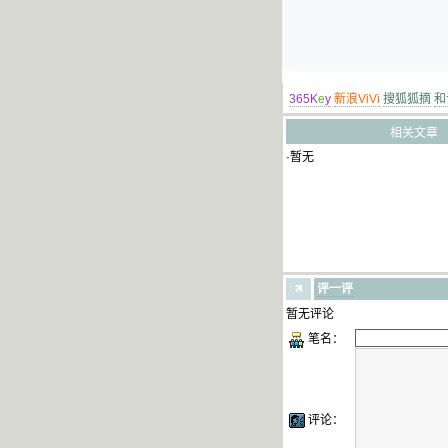
365K
e
y
新浪ViVi
搜狐狐摘
和
相关文章
·暂无
评一评
暂无评论
笔名：
评论：