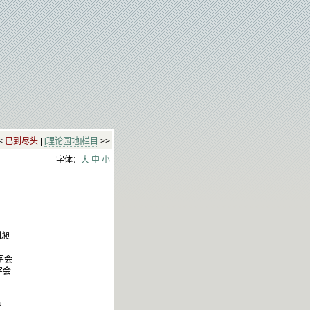
<
已到尽头
|
[理论园地]栏目
>>
字体：
大
中
小
刘昶
字会
字会
珺