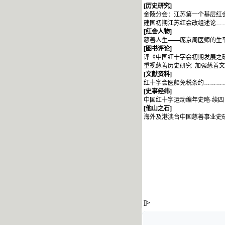
[
历史研究]
金陵分会：江苏第一个基层红
建国初期江苏红会改组述论…
[
红会人物]
慈善人生
——
庞京周医师的生
[
图书评论]
评《中国红十字会初期发展之
重视慈善历史研究 加强慈善
[
文献资料]
红十字会医船免税条约………
[
史事经纬]
中国红十字运动编年史略·续四
[
他山之石]
海外及港澳台中国慈善事业史
]]>