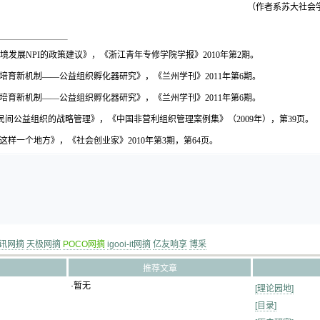
（作者系苏大社会
境发展
NPI
的政策建议》，《浙江青年专修学院学报》
2010
年第
2
期。
培育新机制——公益组织孵化器研究》，《兰州学刊》
2011
年第
6
期。
培育新机制——公益组织孵化器研究》，《兰州学刊》
2011
年第
6
期。
民间公益组织的战略管理》，《中国非营利组织管理案例集》（
2009
年），第
39
页。
这样一个地方》，《社会创业家》
2010
年第
3
期，第
64
页。
讯网摘
天极网摘
POCO网摘
igooi-it网摘
亿友响享
博采
推荐文章
·暂无
[理论园地]
[目录]