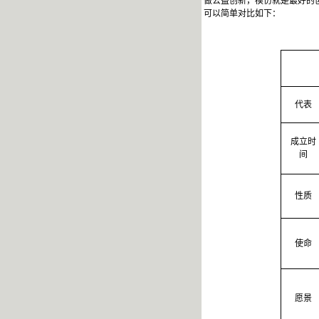
做公益创新，模仿就是最好的
可以简单对比如下：
代表
成立时
间
性质
使命
愿景