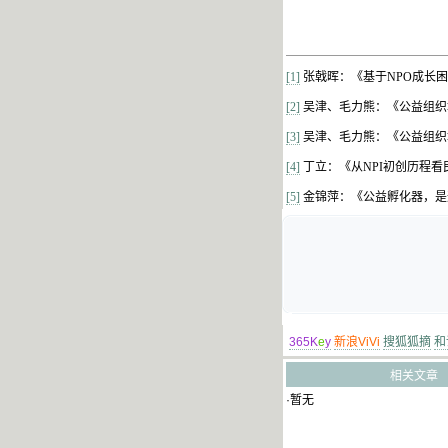
[1]
张戟晖：《基于
NPO
成长困
[2]
吴津、毛力熊：《公益组织
[3]
吴津、毛力熊：《公益组织
[4]
丁立：《从
NPI
初创历程看
[5]
金锦萍：《公益孵化器，是
365K
e
y
新浪ViVi
搜狐狐摘
和
相关文章
·暂无