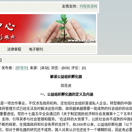
友情支持：
同程
旅游
网
法律章程
电子期刊
]
27 发布者：[
管理员
] 来源：[本站] 浏览：[
808] 评论：[
0]
解读公益组织孵化器
田克迪
一、公益组织孵化器的定义及内涵
决是一项合作事业，不仅涉及政府机构，还包括社会组织甚或私人企业。转型期的中国
政府管理方式已经无法及时解决这些问题，政府越来越需要一批成熟的社会组织的出现
个重要途径。党的十七届五中全会通过的《关于制定国民经济和社会发展第十二个五年
，支持、引导其参与社会管理和服务。”在这样的大背景下，公民社会尚不成熟的中国
不断的探索，在我国政府和社会各界的支持下，自2006年以来，公益组织孵化器（以
前，但对于孵化器的研究还不成熟，国人对其认识也还处于一个模糊阶段，因此有必