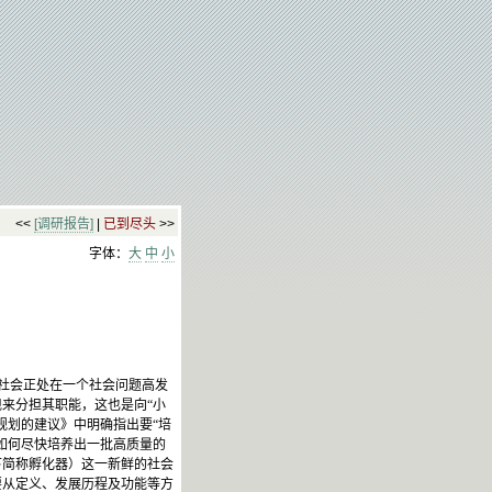
<<
[调研报告]
|
已到尽头
>>
字体：
大
中
小
社会正处在一个社会问题高发
来分担其职能，这也是向“小
规划的建议》中明确指出要“培
如何尽快培养出一批高质量的
下简称孵化器）这一新鲜的社会
要从定义、发展历程及功能等方