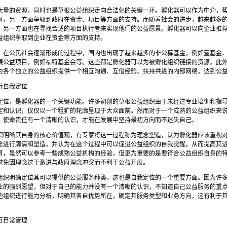
大量的资源，同时也是草根公益组织走向合法化的关键一环。孵化器可以作为中介，
可，另一方面争取到政府在资金、项目等方面的支持。而随着社会的进步，越来越多
，另一方面也在寻找合适的项目执行者来实现他们的公益愿景。孵化器可以向企业推
益组织争取到企业在资金等方面的支持。
，在公民社会逐渐形成的过程中，国内也出现了越来越多的非公募基金，例如壹基金
展公益项目，例如福特基金会等。这些都是孵化器可以为被孵化组织链接的资源。此
为各个独立的公益组织提供一个相互沟通、互借经验、扶持共进的内部网络，达到公
行自我定位
定位，是孵化器的一个关键功能。许多初创的草根公益组织由于未经过专业培训和指
定和认识，仅仅以一个粗犷的轮廓呈现于大众面前。然而对于一个成熟的公益组织来
、使命责任有一个清晰的认识，才能在发展中坚持最初方向而不迷失自己。
织明晰其自身的核心价值观，有专家将这一过程称为理念塑造，认为孵化器应该重视
念进行廓清和塑造，并认为在这个过程中可以促进公益组织的自我觉醒，从而提高其
育，虽然可以参考一些成熟公益机构的经验，但更为重要的是要符合公益组织自身的
避免因理念过于激进与政府理念冲突而不利于公益开展。
组织明确定位其可以提供的公益服务种类，这也是自我定位的一个重要方面。因为许
业的强烈愿望，但对于自己的能力并没有一个清晰的认识，不知道自己公益服务的重
些组织进行能力分析，明确其各自优势所在，确定其服务类型和业务方向，这有利于
行日常管理