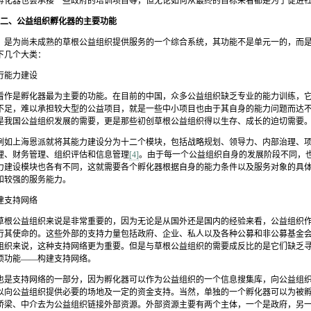
孵化器也会承接一些政府的培训项目等，但无论如何从最终的目标来看都是为了促进
二、公益组织孵化器的主要功能
，是为尚未成熟的草根公益组织提供服务的一个综合系统，其功能不是单元一的，而
下几个大类：
行能力建设
看作是孵化器最为主要的功能。在目前的中国，众多公益组织缺乏专业的能力训练，
不足，难以承担较大型的公益项目，就是一些中小项目也由于其自身的能力问题而达
是我国公益组织发展的需要，更是那些初创草根公益组织得以生存、成长的迫切需要
例如上海恩派就将其能力建设分为十二个模块，包括战略规划、领导力、内部治理、
理、财务管理、组织评估和信息管理
[4]
。由于每一个公益组织自身的发展阶段不同，
力建设模块也各有不同，这就需要各个孵化器根据自身的能力条件以及服务对象的具
和较强的服务能力。
建支持网络
草根公益组织来说是非常重要的，因为无论是从国外还是国内的经验来看，公益组织
行其使命的。这些外部的支持力量包括政府、企业、私人以及各种公募和非公募基金
组织来说，这种支持网络更为重要。但是与草根公益组织的需要成反比的是它们缺乏
项功能——构建支持网络。
也是支持网络的一部分，因为孵化器可以作为公益组织的一个信息搜集库，向公益组
以向公益组织提供必要的场地及一定的资金支持。当然，单独的一个孵化器可以为被
桥梁、中介去为公益组织链接外部资源。外部资源主要有两个主体，一个是政府，另