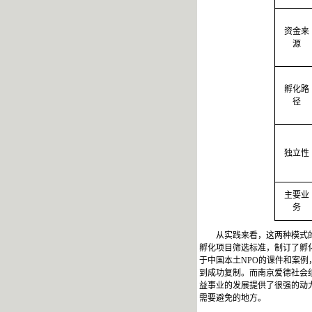
资金来
源
孵化路
径
独立性
主要业
务
从实践来看，这两种模式
孵化项目筛选标准，制订了孵
于中国本土
NPO
的课件和案例
到成功复制。而南京爱德社会
益事业的发展提供了很强的动
需要避免的地方。