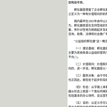
面略做考察。
孵化器是借鉴了企业孵化
之定义为一种有价值取向的机
国内最早在
2005
年由中山
为，孵化器就是在支持型组织
量，有针对性地为刚刚起步及
咨询，政策、法律和社会推广
“公益组织孵化器”这一
（一）理论基础：孵化器
主要为其他各类公益组织提供
平台
[3]
。
（二）价值取向：价值取
向的，进一步说，孵化器是以
（三）服务对象：由于中
也正因此，那些处于起步阶段
（四）形态：从字面上来
器从形态上就是一个类似鸡窝
包括基本的办公场所、会议室
（五）目的：从定义中可