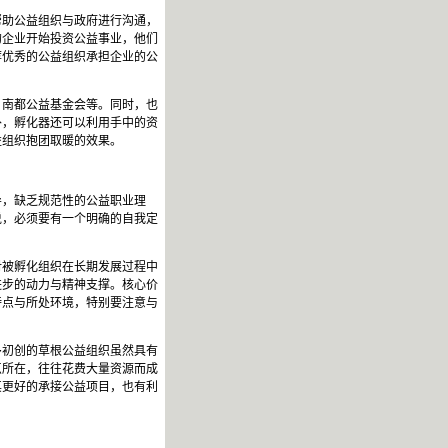
帮助公益组织与政府进行沟通，
的企业开始投资公益事业，他们
荐优秀的公益组织承担企业的公
、南都公益基金会等。同时，也
外，孵化器还可以利用手中的资
益组织抱团取暖的效果。
导，缺乏规范性的公益职业理
说，必须要有一个明确的自我定
对被孵化组织在长期发展过程中
进步的动力与精神支撑。核心价
特点与所处环境，特别要注意与
多初创的草根公益组织虽然具有
点所在，往往花费大量资源而成
其更好的承接公益项目，也有利