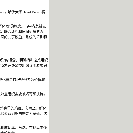
tor
，哈佛大学
David Brown
将
孵化器”的概念。有学者总结认
式，联合政府和民间组织的力
方面的共享设施，系统的培训和
组织”的概念，明确指出这类组织
性成为许多公益组织寻求发展的
孵化器是以服务他者为价值取
根公益组织需要被培育和扶持。
这鸡窝里的鸡蛋。实际上，孵化
草根公益组织的需要为基础，这
率和成功率。当然，在现实中像