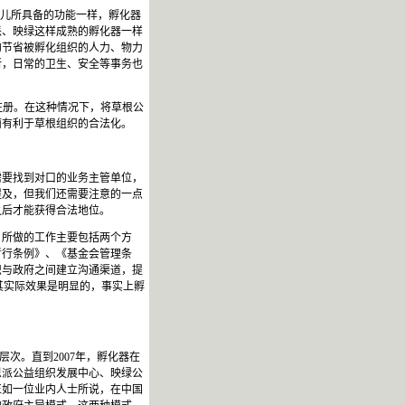
托儿所具备的功能一样，孵化器
派、映绿这样成熟的孵化器一样
的节省被孵化组织的人力、物力
所，日常的卫生、安全等事务也
注册。在这种情况下，将草根公
面有利于草根组织的合法化。
需要找到对口的业务主管单位，
提及，但我们还需要注意的一点
之后才能获得合法地位。
，所做的工作主要包括两个方
暂行条例》、《基金会管理条
织与政府之间建立沟通渠道，提
其实际效果是明显的，事实上孵
念层次。直到
2007
年，孵化器在
恩派公益组织发展中心、映绿公
正如一位业内人士所说，在中国