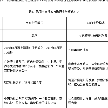
创新，而目前被模仿的主要是以上海恩派为代表的民间主导模式和以南京爱德为代表
表
1
：民间主导模式与政府主导模式对比
民间主导模式
政府主导模式
恩派
南京爱德社会组织培育
2006
年
1
月再上海浦东注册成立，
2007
年
4
月正
2009
年
10
月成立
式运作
在政府主管部门、国内外资助型、企业界、学
由南京市民政局、建邺区政府
界等关键“拥护群”的支持下发展起来的一个公益
联合筹办，开展社会组织培育
支持性组织集合体
促进社会组织的发展，探索社
助力社会创新、培育公益人才
径，推动公民社会的成长
中国的社会创新者都能拥有一个政策鼓励、资
社会组织壮大发展，成为和谐
源匹配、服务齐备、舆论推崇的成长环境
要力量