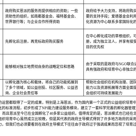
政府购买恩派的服务而提供相应的资助；一些
政府给予大力支持，将政府购
资助性的组织，如南都基金会、福特基金会、
要的支持手段；爱德基金会利
世界银行等；与企业合作所得资助
化资源为中心联系多家国际化
在中心孵化成功的草根组织，
先孵化后注册，再竞标政府购买服务
册，成为独立法人，并享有接
目的优先权
由于采取的是政府与
NGO
联合
能够相对独立地贯彻自身的战略定位和思路
具有强政府和培育中心非独立
以孵化器为核心和载体，将自己的功能拓展到
帮助社会组织在机构治理、团
了多个领域，如公益创投、社区服务、公益咨
能力以及资源拓展等方面全面
询、企业社会责任等
会组织可持续发展能力
的运营都取得了一定的成果，特别是上海恩派，作为国内第一个正式的公益组织培育
化的标准流程，初步形成了
NPI
能力建设服务模块，建立了一套科学完善的孵化器管理
，而且恩派至今已在全国孵化了
40
多家公益组织。值得肯定的是，恩派模式也已经在
组织培育中心虽然成立比较晚，但是其代表的政府主导模式得到了许多地方政府的采
力，但我们也必须要看到在政府主导模式下往往由于政府过于强调成果而忽视了培育