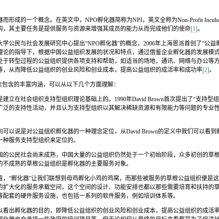
器而形成的一个概念。在英文中，
NPO
孵化器简称为
NPI
，英文全称为
Non-Profit Incuba
构，其主要任务是提供服务与资源来增强其成员的能力从而完成他们的使命
[1]
。
大学公民与社会发展研究中心提出“
NPO
孵化器”的概念，
2006
年上海恩派首创了“公益
理论的指导下，根据中国公益组织发展的状况和特点，通过借鉴企业孵化器的发展模
处于转型过程的公益组织提供各项支持和帮助，如适当的场地，通讯、网络与办公等
等，从而降低公益组织的创业风险和创业成本，提高公益组织的成活率和成功率
[2]
。
概念包含的丰富内涵，可以从以下几个方面理解：
是建立在社会组织支持型组织理论基础上的。
1990
年
David Brown
首次提出了“支持型
广泛的支持性活动，并且认为支持型组织以其解决稀缺资源和有限能力等问题的专业
向可以说是对公益组织孵化器的一种理念定位，从
David Brown
的定义中我们可以看到
一种服务支持型组织来定位的。
国的公民社会尚未成熟，中国大量的公益组织仍然处于一个初始阶段，众多初创的草
的不成熟的草根公益组织是孵化器的主要服务对象。
看，“孵化器”让我们联想到母鸡孵化小鸡的鸡窝，而那些被服务的草根公益组织便是
的扩大化的服务承载空间，这个空间的设计、功能安排也都以那些需要培育和扶持的
等配套的硬件服务设施，也包括一系列的软件服务，例如培训体系等。
以看出孵化器的目的，即降低公益组织的创业风险和创业成本，提高公益组织的成活