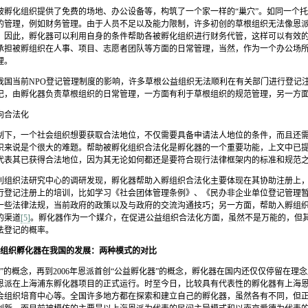
被孵化组织提供了免费的场地、办公设备等，构筑了一个家一样的“巢穴”。如同一个
的管理，例如财务管理。由于人员不足以及能力限制，许多初创的草根组织无法像恩
。因此，孵化器可以利用自身的条件帮助各被孵化组织进行财务代管，这样可以有效
承担被孵组织在人事、项目、志愿者团队等方面的日常管理，当然，作为一个办公场
理。
我国当前
NPO
登记管理制度的影响，许多草根公益组织无法顺利在有关部门进行登记
记，由孵化器负责草根组织的日常管理，一方面有利于草根组织的规范管理，另一方
向合法化
制下，一个社会组织想要获取合法地位，不仅需要具备申请法人地位的条件，而且还
织来说是个很大的难题。帮助被孵化组织合法化是孵化器的一个重要功能，上文中已
代表其已获得合法地位，因为其无论如何都还是要符合现行法律框架内的标准和规范
利组织法研究中心的调研发现，孵化器帮助入孵组织合法化主要体现在其协助注册上
行登记注册上的培训，比如学习《社会团体管理条例》、《民办非企业单位登记管理
一些法律法规，当前政府的政策以及与政府的交流沟通技巧；另一方面，帮助入孵组
的渠道
[5]
。孵化器作为一个媒介，在促进公益组织合法化方面，虽然不是万能的，但
法登记的概率。
器在我国的发展：两种模式的对比
”的概念，再到
2006
年恩派首创“公益孵化器”的概念，孵化器在国内还仅仅停留在理
恩派在上海浦东孵化器项目的正式运行。时至今日，比较具有代表性的孵化器有上海
会组织培育中心等。全国许多地方都在探索和建立自己的孵化器，虽然各有不同，但