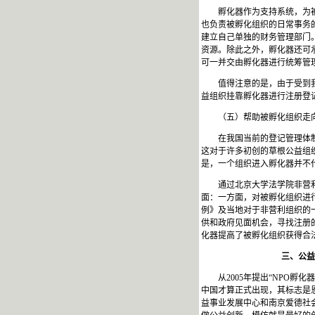
孵化器作为支持系统，为
也负责被孵化组织的日常事务
建立自己单独的财务管理部门
资源。除此之外，孵化器还可
可一并交由孵化器进行统筹管
值得注意的是，由于受到
益组织挂靠孵化器进行注册登
（五）帮助被孵化组织走
在我国当前的登记管理体
这对于许多初创的草根公益组
是，一个组织进入孵化器并不
通过北京大学法学院非营
面：一方面，对被孵化组织进
例》及当地对于非营利组织的
供和政府见面机会，寻找注册
化器提高了被孵化组织获得合
三、公益组织孵化
从
2005
年提出“
NPO
孵化器
中国才算正式出现，其标志是
益事业发展中心和南京爱德社