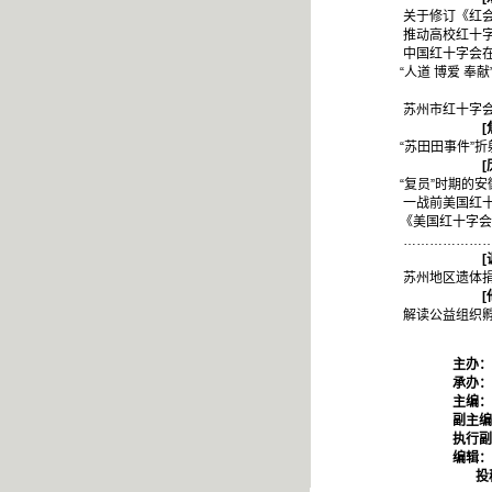
关于修订《红会法》的若
推动高校红十字会工作的
中国红十字会在自然灾害救
“人道 博爱 奉献”与水
苏州市红十字会“遗体捐献
[
“苏田田事件”折射地方红
[
“复员”时期的安徽红十字
一战前美国红十字会的主
《美国红十字会简史（18
………………………………
[
苏州地区遗体捐献状况调
[
解读公益组织孵化器……
主办：
承办：
主编：
副主编
执行副主
编辑：
投