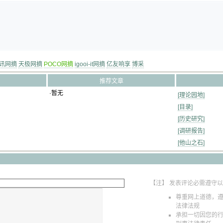
讯网摘
天极网摘
POCO网摘
igooi-it网摘
亿友响享
博采
推荐文章
·暂无
[理论园地]
[目录]
[历史研究]
[调研报告]
[他山之石]
【注】 发表评论必需遵守
尊重网上道德，
法律法规
承担一切因您的