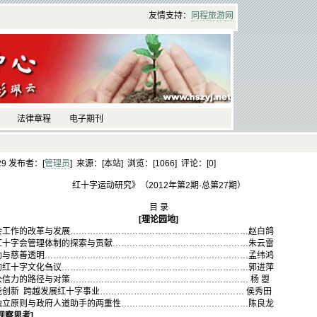
友情支持：
同程
旅游
网
法律章程
电子期刊
:29 发布者：[
管理员
] 来源：[本站] 浏览：[
1066] 评论：[
0]
红十字运动研究》（2012年第2期·总第27期）
目 录
[
理论园地]
革与发展………………………………………………………赵白鸽
理体制的探索与贡献…………………………………………朱云雷
明………………………………………………………………孟纬鸿
化刍议…………………………………………………………郭进萍
径与对策……………………………………………………… 杨 曌
越发展红十字事业…………………………………………… 侯秀田
政府人道助手的两重性………………………………………陈良龙
观察思考]