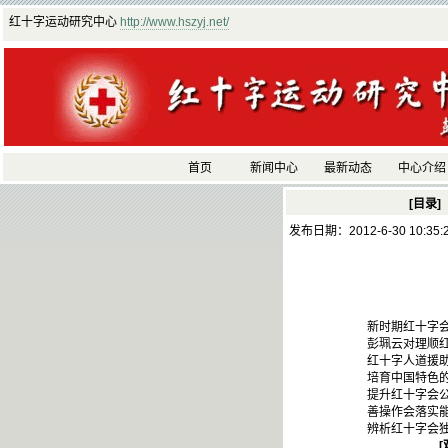
红十字运动研究中心
http://www.hszyj.net/
首页
新闻中心
最新动态
中心介绍
[目录]
发布日期：2012-6-30 10:35
新时期红十字会工作的改
彭珮云对理顺红十字会管
红十字人道援助与慈善透
培育中国特色的红十字文
提升红十字会公信力的路
善操作会落实能创新 跨
辨析红十字会独立原则与
[