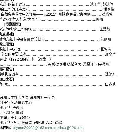
干建议……………………………………………… 池子华 郭进萍
几点思考………………………………………………………潘艳艳
助中的作用——以2011年川陕豫洪涝灾害为例……… 蔡尚坤
浒“替天行道”之异同……………………………………… 王谷强
[专题研究]
”工作初探………………………………………………… 王慧敏
焦点透视]
十字会制度建设缺失……………………………………… 戴丽丽
历史研究]
运动………………………………………………………… 张智清
要活动………………………………………………………… 邢金哲
82-1945）》（连载一）
……………………[美]格温多琳.C.希利著 梁旻译 池子华校
调研报告]
查……………………………………………………………… 课题组
他山之石]
………………………………………………………………… 田克迪
苏州大学社会学院 苏州市红十字会
红十字运动研究中心
池子华 严晓凤
：
马红英 董娜
编：
王专 郭进萍
池子华 傅亮 张智清 呙盼盼 袁玲 徐璐
稿信箱：
aiyuan20008@163.com;chizihua@126.com