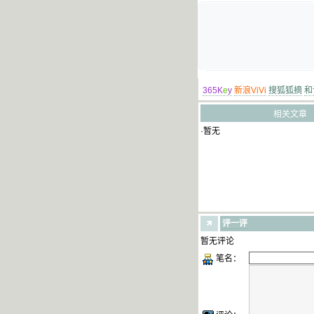
365K
e
y
新浪ViVi
搜狐狐摘
和
相关文章
·暂无
评一评
暂无评论
笔名：