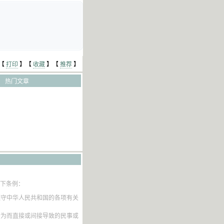
【
打印
】【
收藏
】【
推荐
】
热门文章
以下条例：
遵守中华人民共和国的各项有关
行为而直接或间接导致的民事或