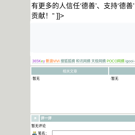
有更多的人信任‘德善’、支持‘德善
贡献！” ]]>
365K
e
y
新浪ViVi
搜狐狐摘
和讯网摘
天极网摘
POCO网摘
igooi
相关文章
·暂无
·暂无
评一评
暂无评论
笔名：