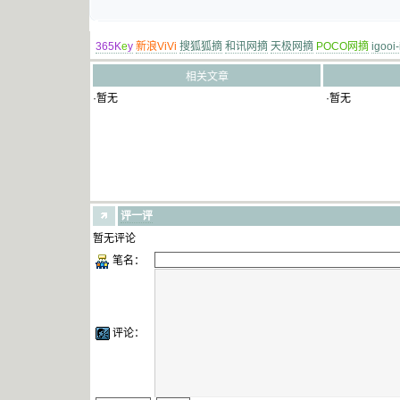
365K
e
y
新浪ViVi
搜狐狐摘
和讯网摘
天极网摘
POCO网摘
igooi
相关文章
·暂无
·暂无
评一评
暂无评论
笔名：
评论：