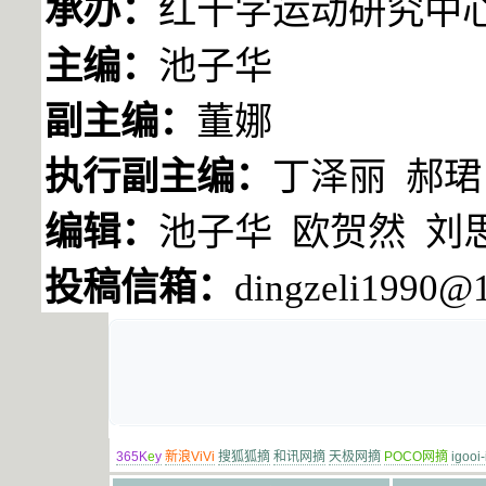
承办：
红十字运动研究中
主编：
池子华
副主编：
董娜
执行副主编：
丁泽丽 郝
编辑：
池子华 欧贺然 刘
投稿信箱：
dingzeli1990@
365K
e
y
新浪ViVi
搜狐狐摘
和讯网摘
天极网摘
POCO网摘
igooi