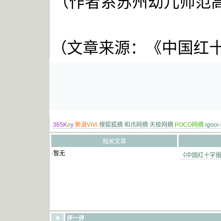
（作者系苏州幼儿师范
（文章来源：《中国红
365K
e
y
新浪ViVi
搜狐狐摘
和讯网摘
天极网摘
POCO网摘
igooi
相关文章
·暂无
《中国红十字报》
评一评