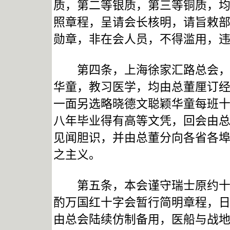
质，第二等银质，第三等铜质，
照章程，呈请会长核明，请旨敕
勋章，非在会人员，不得滥用，
第四条，上海徐家汇路总会，设
华童，教习医学，均由总董厘订
一面另选略晓德文聪颖华童每班
八年毕业得有高等文凭，回会由
见闻胆识，并由总董分向各省各
之主义。
第五条，本会谨守瑞士原约十条
酌万国红十字会暂行简明章程，
由总会陆续仿制备用，医船与战