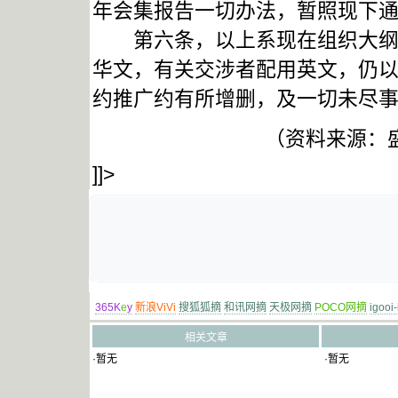
年会集报告一切办法，暂照现下
第六条，以上系现在组织大纲，
华文，有关交涉者配用英文，仍
约推广约有所增删，及一切未尽
（资料来源：
]]>
365K
e
y
新浪ViVi
搜狐狐摘
和讯网摘
天极网摘
POCO网摘
igooi
相关文章
·暂无
·暂无