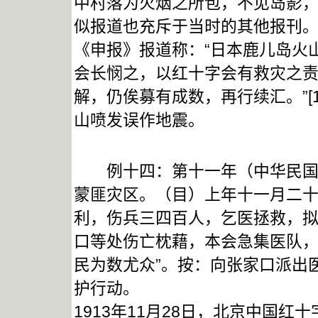
中村落为火烟之所包，不见岛影，人
似报道也充斥于当时的其他报刊
《申报》报道称：“日本鹿儿岛火
会长悯之，以红十字会有救灾之
解，仍俟募有成数，再行续汇。”[
山喷发误作地震。
例十四：第十一年（中华民国三年
蒙匪灾区。（目）上年十一月二
利，伤兵三四百人，乞医拯救，
口等处伤亡枕藉，本会急集医队
民为数尤众”。按：向张家口派出
护行动。
1913年11月28日，北京中国