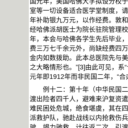
国元年，美国哈佛大学拟设分校
室等一切设备适合医学堂制度，
年补助银九万元，以作经费。敦
经哈佛派胡医士为院长驻院管理
年，本会与哈佛各学生先后毕业
费三万七千余元外，尚缺经费四
金内如数拨助。此本总医院先与
之大略情形也。”[3]由此可见，系
元年即1912年而非民国二年，“合
例十二：第十年（中华民国二年，
渡出险者四千人，避难来沪复资
难民困处危城，绝食堪虞，其在
派救护队，驰赴战线以内抢救伤
驶，竭力驰救，计往返二次，引渡