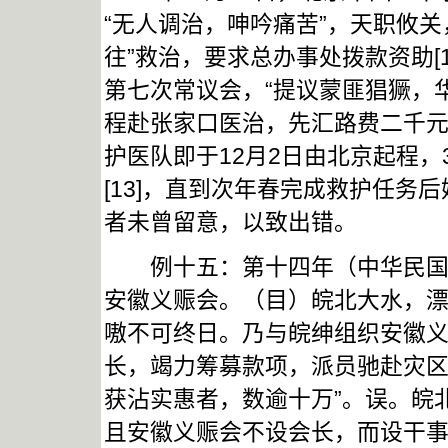
“无人调治，呻吟痛苦”，天职攸
往”救治，要求总办事处拨款资助[
第七次常议会，“提议蒙匪猖獗，
程赴张家口医治，先汇路费二千元，
护医队即于12月2日由北京起程
[13]，直到次年春完成救护任务
者未曾留意，以致出错。
例十五：第十四年（中华民国六年
安徽义赈会。（目）皖北大水，
嗷不可终日。乃与皖绅组织安徽
长，竭力筹募款项，派员驰赴灾
获沾实惠者，数逾十万”。误。皖
且安徽义赈会不设会长，而设干