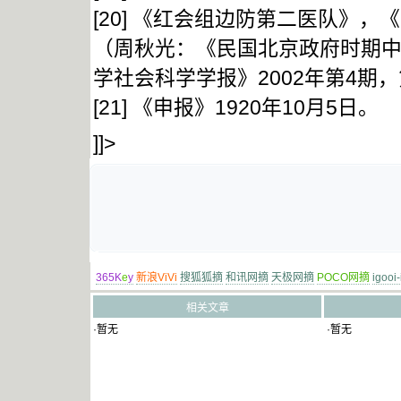
[20] 《红会组边防第二医队》，《
（周秋光：《民国北京政府时期
学社会科学学报》2002年第4期，
[21] 《申报》1920年10月5日。
]]>
365K
e
y
新浪ViVi
搜狐狐摘
和讯网摘
天极网摘
POCO网摘
igooi
相关文章
·暂无
·暂无