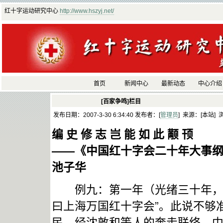
红十字运动研究中心
http://www.hszyj.net/
首页
新闻中心
最新动态
中心介绍
[百家争鸣]栏目
发布日期：2007-3-30 6:34:40 发布者：[
管理员
] 来源：[本站] 
编 史 修 志 岂 能 如 此 颟 顸
——《中国红十字会二十年大事
池子华
例九：第一年（光绪三十年，19
曰上海万国红十字会”。此说不够准
民，经沈敦和等人的奔走联络，