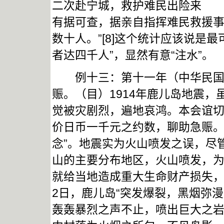
二次赴宁城，救护难民出险来 沪共
有据可查，据亲自指挥难民救援事
数十人。”[8]这个统计应该说是最
者达四千人”，显然有意“注水”。
例十三：第十一年（中华民国三年
赈。（目）1914年鹿儿岛地震，
觉被灾剧烈，遍地哀鸿。本会谊
价日币一千元之约数，聊助急赈
念”。地震实为火山喷发之误，尽
山的主要分布地区，火山喷发，为
就给当地造成重大生命财产损失，
2日，鹿儿岛“突发爆裂，黑烟弥
轰轰暴烈之声不止，喷出巨大之