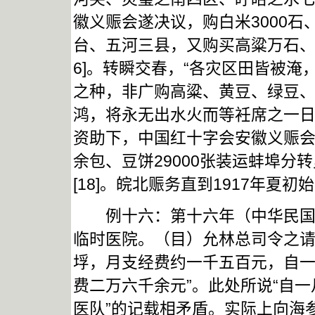
徽义赈会遂决议，购白米3000石
台、五河三县，又购买高粱万石、黄
6]。转瞬交春，“各灾区田皆被
之种，非广购高粱、黄豆、绿豆
鸿，将永无出水火而等衽席之一日。
资助下，中国红十字会安徽义赈会于
余包、豆饼29000张装运蚌埠分
[18]。皖北赈务直到1917年夏初
例十六：第十六年（中华民国八年
临时医院。（目）允林总司令之
垺，月支经费约一千五百元，自
费二万六千余元”。此处所说“自一
医队”的记载相矛盾。实际上向海参