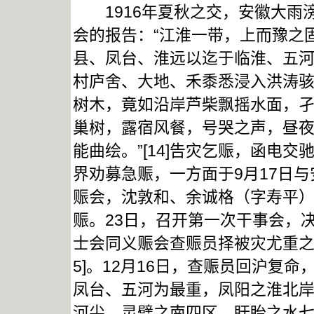
1916年夏秋之交，安徽大雨
会的报告：“江淮一带，上而豫之
县、凤台、淮远以迄于临淮、五
村庐舍、大地、禾黍悉浸入洪涛
树木，竟如沿岸芦柴飘摇水面，
巢树，露宿风餐，号哭之声，昼
能曲绘。”[14]告灾乞赈，函电
界劝募急赈，一方面于9月17日
赈会，沈敦和、余诚格（字寿平
赈。23日，召开第一次干事会，决
士会同义赈会查赈员择被灾尤重之
5]。12月16日，查赈员回沪复
凤台、五河为最重，凤阳之淮北
河尖、灵璧之南四区、盱眙之水