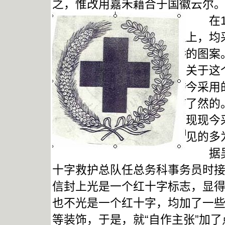
之，惟改用嘉禾藉合于国徽云尔
在
上，均
的图案
关于这
今采用
了然的
现现今
见的多
据吴飞
十字救护总队任总务科事务员时
信封上光是一个红十字标志，显
也不光是一个红十字，均加了一
等装饰，于是，就“自作主张”加