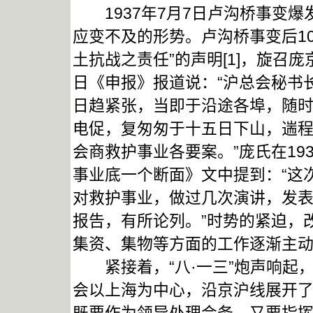
1937年7月7日卢沟桥事变爆
应变不及的形势。卢沟桥事变后1
土抗战之责任”的声明[1]，旋召
日《申报》报道说：“沪总会秘书
日趋紧张，当即于沿途各埠，随时
电促，复匆匆于十五日下山，遄
会商救护事业各要案。”庞氏在19
事业底一个断面》文中提到：“这
对救护事业，做过几次演讲，发
报告，有所论列。”时势的紧迫，
集资、集物等方面的工作逐渐主
紧接着，“八·一三”炮声响起
会以上海为中心，沿京沪线展开