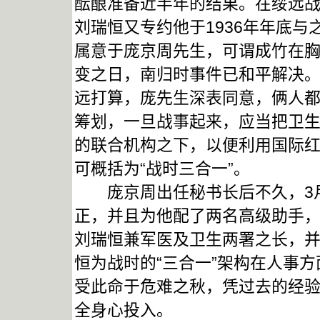
酝酿准备近半年的结果。在绥远
刘瑞恒又专约他于1936年年底
属意于庞京周先生，可谓成竹在
变之日，南归时事件已和平解决
远打算，庞先生深表同意，俩人
筹划，一旦战事起来，应当把卫
的联合机构之下，以便利用国际
可概括为“战时三合一”。
庞京周出任秘书长后不久，3月
正，并且为他配了两名高级助手
刘瑞恒兼军医及卫生两署之长，
恒为战时的“三合一”架构在人事
受此命于危难之秋，凭过去的经
全身心投入。