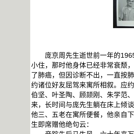
庞京周先生逝世前一年的196
小住，那时他身体已经非常衰颓
了肺癌，但因诊断不出，一直按
约诸位好友屈驾来寓所相叙。应
伯坚、叶圣陶、顾颉刚、朱学范
来，长时间与庞先生躺在床上倾
他三、五老在寓所便餐，他亲自
生即席赠他绝句云：