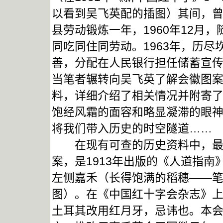
以看到吴飞英配的插图）其间，曾于
县劳动锻炼一年，1960年12月
同吃同住同劳动。1963年，历
善，分配在人民银行担任储蓄宣传工
当笔者辗转向吴飞英了解会徽图
料，详细介绍了相关情况并附寄
饱经风霜的面容和略显凝滞的眼
将我们带入历史的时空隧道……
在现有可查的历史资料中，最早
案，是1913年出版的《人道指
左侧嘉禾（长得饱满的稻穗——
图）。在《中国红十字会杂志》
土耳其改用红月牙，忌讳也。本