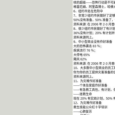
核的超级——恐怖行动是不可避
格雷厄姆、阿里森博士，哈佛
6、纽约市处在危险中
7、非常少纽约市民做好了足
50%没有准备，50% 准备了，
资料来源: 在 2006 年 2
8、很少纽约市民做好了有计
36%没有计划；20% 有计划
资料来源同上。
9、中小型商业没有作好准备
大的恐怖袭击 83 ％；
疾病流行 76 ％；
大停电 65%
飓风 62%
资料来源: 在 2006 年 
10、大多数中小型商业的员工
你为你的员工提供灾害准备的信
资料来源同上。
11、为灾难作好准备
——个体及家庭作好准备
——有急救工具包，有计划，
——拯救生命
现在 20% 有实践计划，50%
12、为灾难作好准备
救生技能公众红十字培训
——心肺复苏