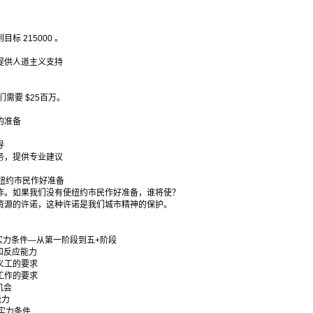
目标 215000 。
提供人道主义支持
们需要 $25百万。
的准备
导
务，提供专业建议
纽约市民作好准备
作。如果我们没有使纽约市民作好准备，谁将使？
资源的许诺，这种许诺是我们城市精神的保护。
实力条件—从第一阶段到五+阶段
和反应能力
义工的要求
工作的要求
机会
能力
实力条件