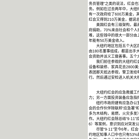
务员管理”之类的说法，红会
务。例如在过去两年中，大纽
有一次政府给了600万美金，
红会又得到210万美金，据说
美国红会有三级架构，最高层
府捐助，70%来自社会和个人
难，这些钱中的很大一部分由
年能有50万美金收入。
大纽约地区包括五个大区四个
由180名董事组成，都是出
会资助并派义工做善事。五个
我们前往参观的大纽约红会办
设备和装修、家具花去2800
表团那天抵达参观，警卫发给
行。然后通过安检进入机关大楼
大纽约红会的应急救援工作是
力；另一方面投资装备应急指
纽约市政府建有应急办公室（
会的合作伙伴除联邦“应急署”
多为木结构，易燃，火灾多发）
作。大纽约红会除总结“9·11
6）等案例，意识到应对突发
尽管“9·11”至今6年，红
约地区知事人口中也只有53%