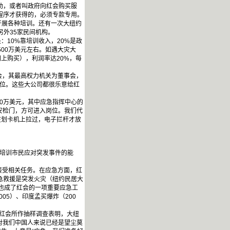
助，或者叫政府向红会购买服
程序才获得的，必须专款专用。
开展各种培训。还有一次大纽约
另外35家民间机构。
10%靠培训收入，20%是政
500万美元左右。如遇大灾大
上购买），利润率达20%，每
会，其最高权力机关为董事会，
单位。这些大公司都很乐意给红
0万美元，其中应急指挥中心的
过安检门，方可进入岗位。我们代
在划卡机上拉过，电子拦杆才放
，培训市民应对突发事件的能
接受相关任务。在应急方面，红
应急救援是突发火灾（纽约民居大
亡也成了红会的一项重要应急工
05）、印度孟买爆炸（200
约红会所作抽样调查表明，大纽
对我们中国人来说已经是望尘莫