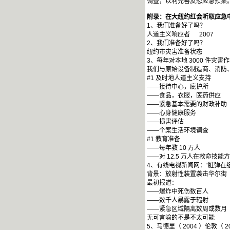
调查，以利完善反恐应急预案
附录：在大纽约红会听取应急
1、我们准备好了吗？
人道主义响应者 2007
2、我们准备好了吗？
纽约市灾害准备状态
3、每年对本地 3000 件灾害
我们与原始设备制造商、消防
#1 及时地人道主义支持
——接待中心，庇护所
——食品，衣服，医药供应
——紧急基本需要的财政补助
——心身健康服务
——损害评估
——个案生活环境调查
#1 教育准备
——每年教 10 万人
——对 12.5 万人在救命
4、有线电视新闻网：“脏弹在纽
背景：放射性装置袭击华尔街
最初报道：
——爆炸中死伤数百人
——数千人暴露于辐射
——紧急区域隔离数周或数月
无可言喻的不是不太可能
5、马德里（ 2004 ）伦敦（ 20