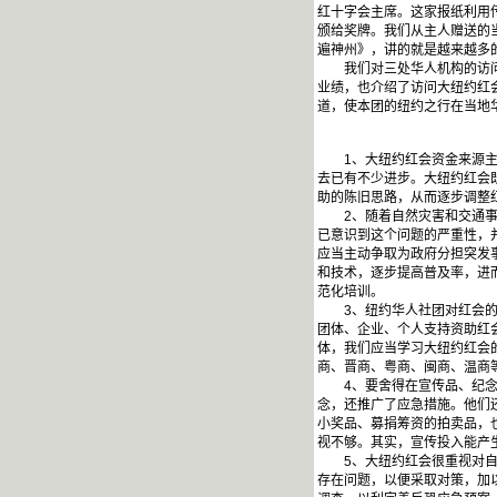
红十字会主席。这家报纸利用
颁给奖牌。我们从主人赠送的
遍神州》，讲的就是越来越多
我们对三处华人机构的访问，
业绩，也介绍了访问大纽约红
道，使本团的纽约之行在当地
1、大纽约红会资金来源主要
去已有不少进步。大纽约红会
助的陈旧思路，从而逐步调整
2、随着自然灾害和交通事故
已意识到这个问题的严重性，
应当主动争取为政府分担突发
和技术，逐步提高普及率，进
范化培训。
3、纽约华人社团对红会的大
团体、企业、个人支持资助红
体，我们应当学习大纽约红会
商、晋商、粤商、闽商、温商
4、要舍得在宣传品、纪念品
念，还推广了应急措施。他们
小奖品、募捐筹资的拍卖品，
视不够。其实，宣传投入能产
5、大纽约红会很重视对自身
存在问题，以便采取对策，加以