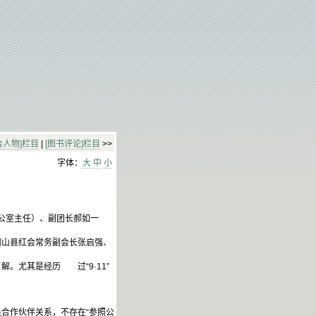
会人物]栏目
|
[图书评论]栏目
>>
字体：
大
中
小
公室主任）、副团长郝如一
山县红会常务副会长张启强、
尤其是经历 过“9·11”
合作伙伴关系，不存在“参照公