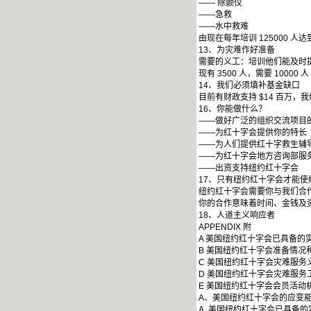
—— 除颤仪
——急救
——水中救难
由现在每年培训 125000 人达到
13、为灾难作好准备
需要的义工：培训他们能及时
现有 3500 人，需要 10000 人
14、我们必须填补基金缺口
目前有财政支持 $14 百万，我
16、你能做什么？
——做好广泛的组织交流项目
——为红十字会提供你的特长
——为人们提供红十字救生辅
——为红十字会地方咨询部服
——出资支持纽约红十字会
17、只有纽约红十字会才能使
纽约红十字会需要你与我们合
你的合作意味着时间、金钱及
18、人道主义响应者
APPENDIX 附
A 美国纽约红十字会已具备的
B 美国纽约红十字会准备情况
C 美国纽约红十字会灾难服务
D 美国纽约红十字会灾难服务
E 美国纽约红十字会会员活动
A、美国纽约红十字会的应变
A 美国纽约红十字会已具备的