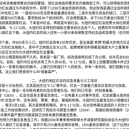
也没有资格做预算去向政府要钱。但红会按政府要求去开展救助工作，可以获得政府资
约红会通过与市政府合作，获得了1200万美金的政府资助。但这些钱是通过议会听政
其中包括三块：一是给3500名志愿者装备通信系统，二是补充救灾资金的缺口，三是
总额是500万美金，要资助给36个民间机构，红会得款最多，余下290万美金分配给了
面是国家红会，下来是州红会，再就是市县红会。大纽约地区红会经费大体比例是：
捐赠。“9·11”以后，大纽约红会得到的捐助主要来自社会及个人。经费的年均预算是3
上级红会下拨。大纽约红会的收入还有一小部分来自销售宣传纪念品和急救包（也可网
县，共900多万人口。纽约红会具有150年历史，是全美最“老牌”和最大的地方红
手大方的红会捐助人，其中不乏跨国企业大公司，如摩根斯坦利等都是捐款大户之董事
大区区长也均为大纽约地区红会董事。
公楼是刚启用不久的。原来是一座厂房。经改造装修后成了办公楼，总共花去600
美元。目前，纽约市红会机关有工作人员40名。“9·11”以后，雇员上班都要划胸卡并
每人一张事先做好的胸卡，上面已印有我们个人的姓名，并有一条形码。我们把胸卡
。这让我们感受到什么叫“戒备森严”。
二、大纽约地区红会的应急准备与义工培训
十分出色的，尤其是经历过“9·11”事件后，红会一方面着力普及应急知识与技能
挥中心，建设一支训练有素的应急志愿者队伍。他们的口号是：时刻准备着。
OEN），红会也是其主要成员单位。一旦有重大公共事件突发，红会就要从政府
和市“应急办”外，还有消防、警察、教会、募捐机构等。大纽约红会最常见的小规模
，每天5至10起。其次是倒楼和飓风。自“9·11”以后，应对恐怖袭击造成的人员伤
”应急工作经验教训外，还研究了西班牙马德里大爆炸（2004）、英国伦敦地铁爆炸（20
公共事件最严重的问题是缺乏训练有素的救援志愿者。
会也努力开展应急普及工作，但据2006年春季普林斯顿大学调查研究国际协会为大纽
的人做好了应急准备，其中只有25%备有足够的食物，18%备有足够的水（这个比例