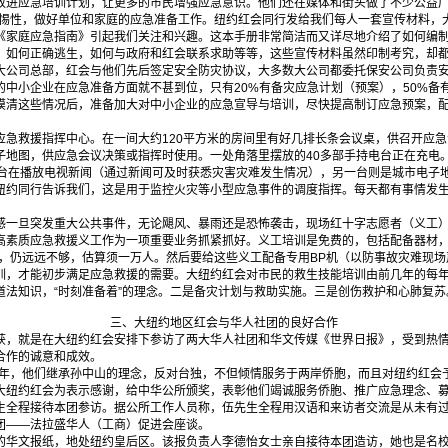
改进应急培训计划，让更多的市民增强应急意识。他们还在媒体和街头做了不少公益广
警惕性，做好单位和家庭的应急准备工作。纽约红会同行发给我们每人一套宣传材料，
《家庭应急指南》引起我们关注和兴趣。这本手册非常简洁而又详尽地介绍了如何编
，如何正确逃生，如何与政府和红会联系求助等等，这些宣传材料虽然印制考究，却
司总部，红会与他们先后签定安全防灾协议，大多数大公司都委托保安公司负责安
中小企业在应急准备方面就不甚到位，只有20%有备灾应急计划（预案），50%备有
摸清这些情况后，准备加大对中小企业的应急宣导与培训，尽快提高制订应急预案，
救援指挥中心。在一间大约120平方米的房间里有好几排长条会议桌，供召开应急
子地图，供应急会议决策或指挥时使用。一处角落里摆放的40多部手持电台正在充电
一台在播放电视新闻（通过新闻可及时获悉灾害灾难发生情况），另一台则是城市电子
纽约同行告诉我们，这是用于监控火灾等小型应急事件的调度指挥。每天都有事情发
旦突发重大公共事件，无论飓风、暴雨还是恐怖袭击，现场红十字志愿者（义工）
高素质应急救援义工作为一项重要业务抓紧抓好。义工培训是免费的，包括配备器材，每
0人，仍远远不够，估算须一万人。然后要给这些义工配备专用BP机（以防事故灾难现
培训，才能初步满足应急救援的需要。大纽约红会对市民的救生技能培训由前几年的每年
人道法知识，“时刻准备着”的理念。二是备灾计划与救助实施。三是创伤救护和心肺复苏
三、大纽约地区红会与华人社团的良好合作
就是在大纽约红会安排下参访了两大华人社团和华文传媒《世界日报》，受到热情
合作的诚意和成效。
年，他们继承孙中山的理念，反对台独，不但倾情服务于两岸侨胞，而且对纽约红会
大纽约红会为表示感谢，给中华公所颁奖，表彰他们竭诚服务侨胞、推广应急理念、
生全程接待本团参访。据公所工作人员称，伍先生全程用汉语和来访者交流是从未有
团——法拉盛华人（工商）促进会座谈。
文报纸，地处纽约皇后区。该报负责人李德怡女士亲自接待本团造访，她也是名校