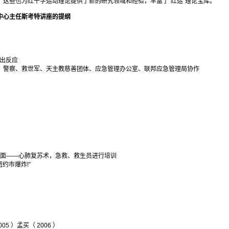
。这些也为红十字运动理论提供了新的研究领域和经验，丰富了“红运”理论宝库。
中心主任斯考特讲座的提纲
作出反应
、警察、救世军、天主教慈善团体、应急管理办公室、联邦应急管理局协作
技能方面——心肺复苏术，急救、救生员进行培训
约市爆炸!”
05 ）孟买（ 2006 ）