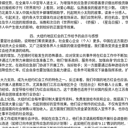
传媒优势，在全美华人中宣导人道主义，为增强市民应急意识和慈善意识做出积极贡
当日报纸和子刊《世界周刊》上看到，对爱心唤起、弘扬善良的报道不在少数。《周
的北美华人深入中国大陆穷乡僻壤帮困助学，托起明天小太阳的故事，读来十分感人
引起关注，纽约各大华文媒体均派记者现场采访。我们应势利导，抓住机会，宣传
会及华人社团的观感体会。当晚和次日的《世界时报》、《侨报》、《星岛日报》、
华人中产生很大的影响，收到较好的正面宣传效果。
四、大纽约地区红会的工作给予的启示与感想
是社会捐助，说明他们筹资渠道多，社会爱心企业（个人）更多。中国在这方面还
既动员大企业捐助，又广泛接受各界人士捐款的做法值得借鉴，我们要改变资金主要
红会经济来源的结构。
的增加，乃至随时可能发生的恐怖袭击，应对突发公共事件将在红会工作中不断加大比重
并通过几年努力来做好应急准备工作，他们“联系政府、服务市民、加强自身”的应急
事件之忧，在政府应急部门协调下开展工作、当好助手；另一方面要通过各种途径向
而降低伤亡率。红会自身也要加强应急能力建设，在条件可能情况下装备指挥系统，
力支持，成为大纽约红会工作的特色之一。反过来看，我们中国的地方红会也应该
会开展人道救助工作，尤其象我们江苏沿海地区外企（包括台企）和外籍人士云集，
的经验，去宣导吸引他们为红会出钱出力。这个思路也适用于针对国内投资人在江苏
等商会团体或本地行业协会）。
上化钱。大纽约红会每年要印制大量宣传资料，免费发放给市民和企业，既提高了
还投放大量公益广告，也起到很好的宣传效果。他们设计制作的纪念品，不仅有宣传
也直接面向社会销售以增加收入。这方面我们既因为资金紧张而投入宣传不多，也存
生事半功倍的社会效益。
工作成效开展社会评估，例如在应急工作上，他们多次请高校帮助开展社会调查统
改进（如修订向市民宣传应急的培训计划等）。此如他们在总结“9.11”教训的同时