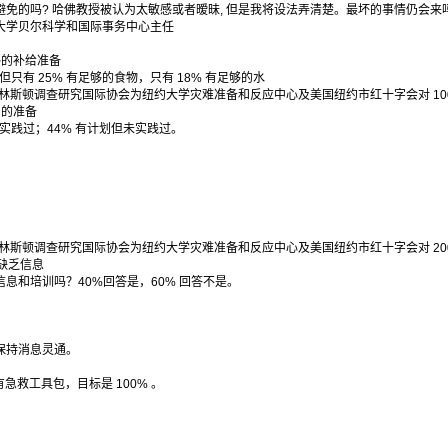
免的吗? 哈佛教授被认为太敏感或者暧昧, 但是我将设法弄清楚。最坏的事情仍会来吗
大学贝尔科学和国际事务中心主任
够的补给准备
但只有 25% 有足够的食物，只有 18% 有足够的水
-3 月普林斯顿调查研究国际协会为纽约大学灾难准备和反应中心及美国纽约市红十字会对 10
划的准备
并实践过；44% 有计划但未实践过。
2-3 月普林斯顿调查研究国际协会为纽约大学灾难准备和反应中心及美国纽约市红十字会对 2
缺乏信息
息和培训吗？40%回答是，60% 回答不是。
保持消息灵通。
 有急救工具包，目标是 100% 。