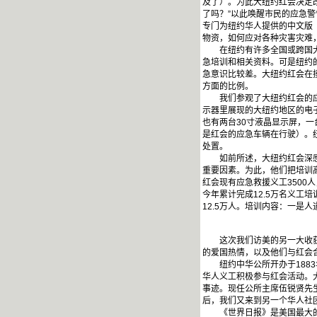
及了）。为此大纽约红会决定
了吗？”以此唤醒市民的应急
专门为纽约华人提供的中文版
物资，如何应对各种灾害灾难
在纽约有许多全国或跨国大公
急培训和相关资料。可是纽约的
急意识比较差。大纽约红会在
方面的比例。
我们参观了大纽约红会的应急
示器里展现的大纽约地区的电
也有两台30寸液晶显示屏，
是红会的应急车辆在行驶）。
处置。
如前所述，大纽约红会深感一
重要因素。为此，他们把培训
红会现有应急救援义工350
今年累计完成12.5万名义工
12.5万人。培训内容：一是
这次我们访美的另一大收获，
的爱国热情，以及他们与红会
纽约中华公所开办于1883
华人义工积极参与红会活动。
事迹。现任公所主席伍锐贤先
后，我们又来到另一个华人社
《世界日报》是美国最大的华