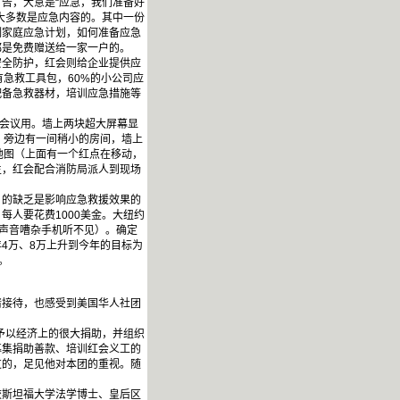
告，大意是“应急，我们准备好
大多数是应急内容的。其中一份
制家庭应急计划，如何准备应急
都是免费赠送给一家一户的。
全防护，红会则给企业提供应
急救工具包，60%的小公司应
配备急救器材，培训应急措施等
会议用。墙上两块超大屏幕显
。旁边有一间稍小的房间，墙上
地图（上面有一个红点在移动，
生，红会配合消防局派人到现场
的缺乏是影响应急救援效果的
人要花费1000美金。大纽约
场声音嘈杂手机听不见）。确定
4万、8万上升到今年的目标为
。
接待，也感受到美国华人社团
予以经济上的很大捐助，并组织
募集捐助善款、培训红会义工的
过的，足见他对本团的重视。随
斯坦福大学法学博士、皇后区