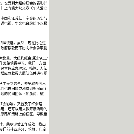
献，也受到大纽约红会的表彰并
刊》上有篇大块文章《华人爱心
。
中国和江苏红十字会的历史与
华语电视、华文电台纷纷予以报
相差很远，虽然 现在比之过
靠政府拨款而不愿向社会争取捐
。大纽约红会通过“9.11”
工作思路值得学习。我们一方面
市民宣传应急理念、措施、方法
扩增应急救授志愿队伍并进行规
从中受到启迪，去争取外国人
他们也按国籍或地域组织民间团
各地的民间团体（如浙商、徽
红会影响，又普及了红会理
作用，还可以用来做开展活动的
在思路和策略上的误区，导致重
计，藉以评估工作成效，找出
，专门前往西班牙、伦敦、印度