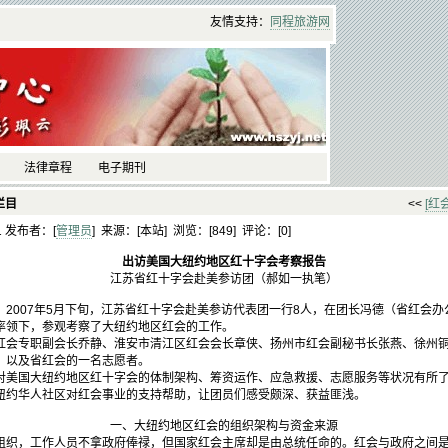
友情支持：
同程
旅游
网
法律章程
电子期刊
栏目
<<
[红
41 发布者：[
管理员
] 来源：[本站] 浏览：[
849] 评论：[
0]
出访美国大纽约地区红十字会考察报告
江苏省红十字会赴美参访团（郝如一执笔）
007年5月下旬，江苏省红十字会赴美参访代表团一行8人，在团长冯德（省红会办
率领下，参观考察了大纽约地区红会的工作。
专职副会长乔静、淮安市清江区红会会长章侠、扬州市红会副秘书长张燕、徐州铜
，以及省红会的一名志愿者。
国大纽约地区红十字会的体制架构、筹资运作、应急救援、志愿服务等状况有所了解。
纽约华人社区对红会事业的支持帮助，让团员们感受颇深、获益匪浅。
一、大纽约地区红会的组织架构与资金来源
，工作人员不拿政府俸禄，但国家红会主席却是由总统任命的。红会与政府之间是