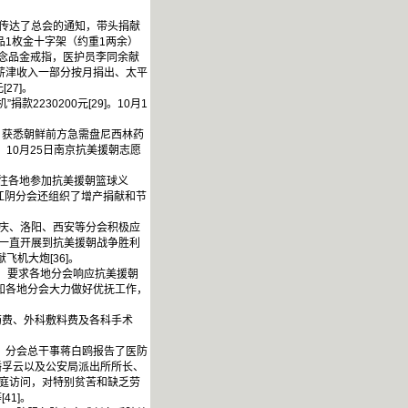
传达了总会的通知，带头捐献
品1枚金十字架（约重1两余）
念品金戒指，医护员李同余献
薪津收入一部分按月捐出、太平
27]。
2230200元[29]。10月1
，获悉朝鲜前方急需盘尼西林药
10月25日南京抗美援朝志愿
前往各地参加抗美援朝篮球义
江阴分会还组织了增产捐献和节
庆、洛阳、西安等分会积极应
算一直开展到抗美援朝战争胜利
机大炮[36]。
，要求各地分会响应抗美援朝
通知各地分会大力做好优抚工作，
费、外科敷料费及各科手术
，分会总干事蒋白鸥报告了医防
潘孚云以及公安局派出所所长、
家庭访问，对特别贫苦和缺乏劳
1]。