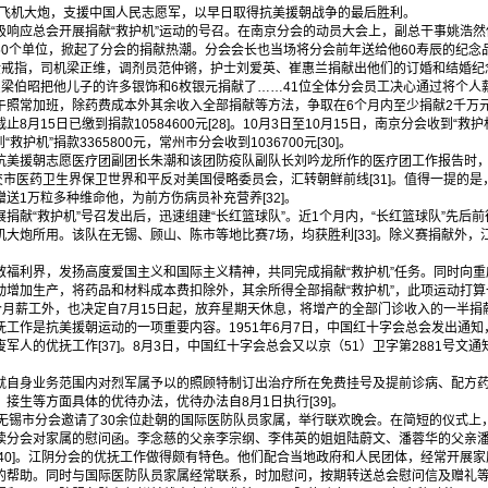
，捐献飞机大炮，支援中国人民志愿军，以早日取得抗美援朝战争的最后胜利。
应总会开展捐献“救护机”运动的号召。在南京分会的动员大会上，副总干事姚浩然
0个单位，掀起了分会的捐献热潮。分会会长也当场将分会前年送给他60寿辰的纪念
金戒指，司机梁正维，调剂员范仲锵，护士刘爱英、崔惠兰捐献出他们的订婚和结婚纪
员梁伯昭把他儿子的许多银饰和6枚银元捐献了……41位全体分会员工决心通过将个人
照常加班，除药费成本外其余收入全部捐献等方法，争取在6个月内至少捐献2千万元[
5日已缴到捐款10584600元[28]。10月3日至10月15日，南京分会收到“救护机”捐款
救护机”捐款3365800元，常州市分会收到1036700元[30]。
抗美援朝志愿医疗团副团长朱潮和该团防疫队副队长刘吟龙所作的医疗团工作报告时
交市医药卫生界保卫世界和平反对美国侵略委员会，汇转朝鲜前线[31]。值得一提的是，
送1万粒多种维命他，为前方伤病员补充营养[32]。
“救护机”号召发出后，迅速组建“长红篮球队”。近1个月内，“长红篮球队”先后
大炮所用。该队在无锡、顾山、陈市等地比赛7场，均获胜利[33]。除义赛捐献外，
利界，发扬高度爱国主义和国际主义精神，共同完成捐献“救护机”任务。同时向重
动增加生产，将药品和材料成本费扣除外，其余所得全部捐献“救护机”，此项运动打
半个月薪工外，也决定自7月15日起，放弃星期天休息，将增产的全部门诊收入的一半捐献飞
作是抗美援朝运动的一项重要内容。1951年6月7日，中国红十字会总会发出通知
军人的优抚工作[37]。8月3日，中国红十字会总会又以京（51）卫字第2881号文
身业务范围内对烈军属予以的照顾特制订出治疗所在免费挂号及提前诊病、配方药
接生等方面具体的优待办法，优待办法自8月1日执行[39]。
锡市分会邀请了30余位赴朝的国际医防队员家属，举行联欢晚会。在简短的仪式上
读分会对家属的慰问函。李念慈的父亲李宗纲、李伟英的姐姐陆蔚文、潘蓉华的父亲
[40]。江阴分会的优抚工作做得颇有特色。他们配合当地政府和人民团体，经常开展
帮助。同时与国际医防队员家属经常联系，时加慰问，按期转送总会慰问信及赠礼等[4