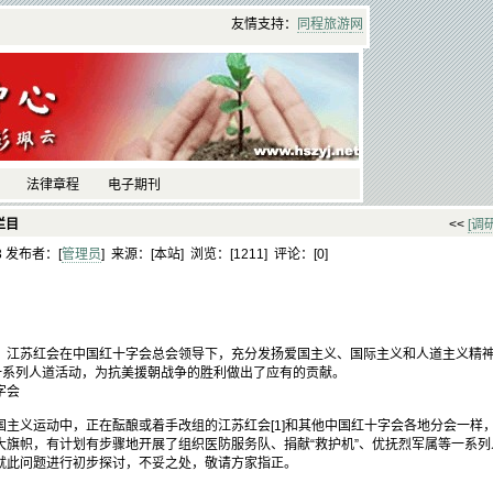
友情支持：
同程
旅游
网
法律章程
电子期刊
栏目
<<
[调
53 发布者：[
管理员
] 来源：[本站] 浏览：[
1211] 评论：[
0]
，江苏红会在中国红十字会总会领导下，充分发扬爱国主义、国际主义和人道主义精
等一系列人道活动，为抗美援朝战争的胜利做出了应有的贡献。
字会
义运动中，正在酝酿或着手改组的江苏红会[1]和其他中国红十字会各地分会一样
大旗帜，有计划有步骤地开展了组织医防服务队、捐献“救护机”、优抚烈军属等一系
就此问题进行初步探讨，不妥之处，敬请方家指正。