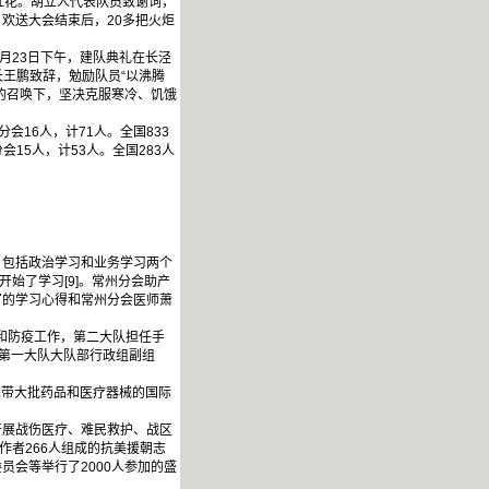
红花。胡立人代表队员致谢词，
欢送大会结束后，20多把火炬
月23日下午，建队典礼在长泾
长王鹏致辞，勉励队员“以沸腾
的召唤下，坚决克服寒冷、饥饿
。
16人，计71人。全国833
15人，计53人。全国283人
包括政治学习和业务学习两个
始了学习[9]。常州分会助产
写的学习心得和常州分会医师萧
和防疫工作，第二大队担任手
任第一大队大队部行政组副组
携带大批药品和医疗器械的国际
展战伤医疗、难民救护、战区
作者266人组成的抗美援朝志
会等举行了2000人参加的盛