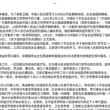
一
战争爆发。为了保家卫国，中国人民志愿军于10月8日开赴朝鲜前线，抗击美国侵略者
美援朝和保卫世界和平的力量，1951年1月22日，中国红十字会总会发出了《为组
分会一方面积极参加由中国人民保卫世界和平反对美国侵略委员会（简称中国和大）、中
品运动”，以慰劳中朝人民战士及救济朝鲜难民，另一方面将“组织医疗队救济朝鲜难民
红会会员和工作人员在自觉自愿的基础上踊跃参加，做好朝鲜难民医药救济工作。
作者有个统一的领导和组织，2月3日，中国和大与中国红十字会总会特制定了组织全
月9日，《关于组织医疗队的通知》正式发布。
人民抗美援朝的热情日益高涨起来。中国红十字会总会“关于组织医疗队”的号召一
热烈响应。江苏红会接到总会通知后，立即进行传达和学习，并与当地人民政府及有
民带头报名，前黄服务站主任杨迪群和医联会的9位志愿者也积极赶往常州报名，
作，一边加紧动员和组织医疗队。在无锡分会对医务界进行宣传动员的现场，医务
宣传动员。李念慈、曹志伟、胡立人等说服家人，毅然地加入了医疗队。
宇和在接到总会的通知后，立即召集由诊疗所工作人员和当地医师参加的联席会议，
后的一周内，各地的医护人员27人热烈响应并签名参加医疗队。怀仁中学教师冯希唐
10日晚11时，杨迪群等13位医防队队员乘火车离开常州北上，率先到红十字总会
吴伯芳、中共常州市委宣传部部长王颖、红会常州分会副会长查秉初、李行甫及分会
勉励他们学习白求恩大夫的国际主义精神，克服一切困难，争取在抗美援朝运动中做一个
常州分会等单位的代表40余人特地赶到车站为援朝医防队送行[5]。
的医疗队开始出发北上。出发前，全市医务界和各人民团体的代表近千人举行盛会，
市委宣传部部长陈野萍及市团青委张养生、卫生局李德、工商联主任委员冯晓钟等先