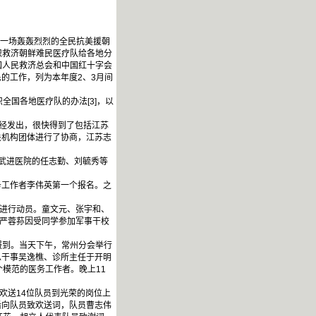
。一场轰轰烈烈的全民抗美援朝
织救济朝鲜难民医疗队给各地分
国人民救济总会和中国红十字会
的工作，列为本年度2、3月间
国各地医疗队的办法[3]，以
经发出，很快得到了包括江苏
关机构团体进行了协商，江苏志
武进医院的任志勤、刘毓秀等
工作者李伟英第一个报名。之
进行动员。童文元、张宇和、
和严蓉荪因受同学参加军事干校
报到。当天下午，常州分会举行
总干事吴逸樵、诊所主任于开明
模范的医务工作者。晚上11
欢送14位队员到光荣的岗位上
后向队员致欢送词，队员曹志伟