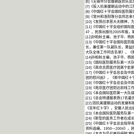
[6]《无锡市分会援朝医防队
[7]《投入抗美援朝运动中的
[8]《中国红十字会国际医防
[9]《常州和洛阳等分会同志
[10]《发扬白求恩大夫精神
[11]《中国红十字会组织国际
4》，民族出版社2005年版，
[12]孙柏秋主编，池子华、杨
[13]《中国红十字会国际医
长，兼任第一队副队长，萧益
大队全体工作同志名单》，《新
[14]孙柏秋主编，池子华、杨
[15]《国际医防服务队第一
[16]《南京志愿医疗团离宁
[17]《中国红十字会总会及
团的慰问函》，《新中国红十字
[18]《中国红十字会总会及
[19]《南京医疗团到达前线
[20]《本会国际医防第一大
[21]《总会特通报表扬17名
[22] 因抗美援朝运动的发
《百年红十字》，安徽人民出版社
[23]《本会国际医防服务队
[24]《新型的医务工作者在成
[25]《中国红十字会总会指
资料选编，1950—2004》，
[26]《本会为号召展开捐献“