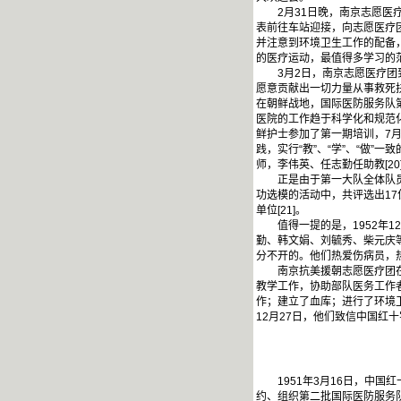
2月31日晚，南京志愿医疗
表前往车站迎接，向志愿医疗团
并注意到环境卫生工作的配备
的医疗运动，最值得多学习的范例”
3月2日，南京志愿医疗团到
愿意贡献出一切力量从事救死扶
在朝鲜战地，国际医防服务队
医院的工作趋于科学化和规范
鲜护士参加了第一期培训，7
践，实行“教”、“学”、“做
师，李伟英、任志勤任助教[20
正是由于第一大队全体队员在
功选模的活动中，共评选出17
单位[21]。
值得一提的是，1952年12
勤、韩文娟、刘毓秀、柴元庆
分不开的。他们热爱伤病员，
南京抗美援朝志愿医疗团在前
教学工作，协助部队医务工作
作；建立了血库；进行了环境卫
12月27日，他们致信中国红
1951年3月16日，中国红
约、组织第二批国际医防服务队