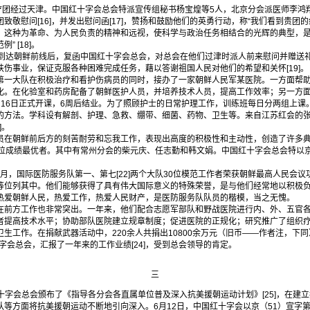
团经过天津。中国红十字会总会特派宣传组秘书杨宝煌等5人，北京分会派医师李鸿
致敬慰问[16]，并发出慰问函[17]，赞扬和鼓励他们的英勇行动，称“我们看到贵团
，这种为革命、为人民负责的精神和远视，使科学与政治任务相结合的光辉的典型，
 [18]。
达朝鲜前线后，复函中国红十字会总会，对总会在他们过津时派人前来慰问并赠送
伤事业，保证克服各种困难完成任务，藉以答谢祖国人民对他们的希望和关怀[19]。
第一大队在积极治疗和看护伤病员的同时，接办了一家朝鲜人民军某医院。一方面帮
化。在化验室和药房配备了朝鲜医护人员，并培养技术人员，提高工作效率；另一方面
月16日正式开课，6周后结业。为了照顾护士的日常护理工作，训练班每日分两组上课
”一致的方法。学科设有解剖、护理、急救、绷带、细菌、药物、卫生等。来自江苏红会的
]。
朝鲜前后方的刻苦耐劳和忘我工作，表现出高度的积极性和主动性，创造了许多典
位成绩最优者。其中有常州分会的柴元庆、任志勤和韩文娟。中国红十字会总会特以京（
月，国际医防服务队第一、第七[22]两个大队30位模范工作者荣获朝鲜最高人民会议功
等位列其中。他们能够获得了具有伟大国际意义的特殊荣誉，是与他们经常地以积极
热爱朝鲜人民，热爱工作，热爱人民财产，是医防服务队队员的楷模，当之无愧。
方工作也非常突出。一年来，他们配合志愿军部队和野战医院进行内、外、五官各
者提高技术水平；协助部队医院建立规章制度；促进医院的正规化；研究推广了组织
生工作。在捐献武器活动中，220余人共捐出10800余万元（旧币——作者注，下同
十字会总会，汇报了一年来的工作业绩[24]，受到总会领导的肯定。
三
十字会总会颁布了《指导各分会各直属单位普及深入抗美援朝运动计划》[25]，在建
等方面将抗美援朝运动不断地引向深入。6月12日，中国红十字会以京（51）宣字第