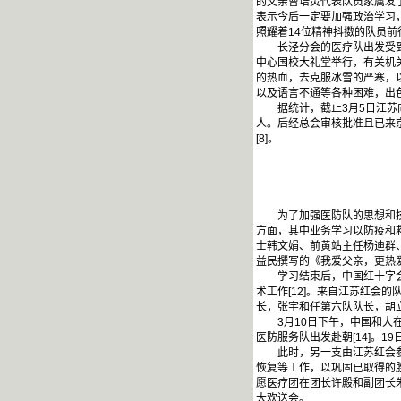
的父亲曹培灵代表队员家属发
表示今后一定要加强政治学习
照耀着14位精神抖擞的队员前
长泾分会的医疗队出发受到了
中心国校大礼堂举行，有关机关
的热血，去克服冰雪的严寒，
以及语言不通等各种困难，出色
据统计，截止3月5日江苏向总
人。后经总会审核批准且已来京
[8]。
为了加强医防队的思想和技术
方面，其中业务学习以防疫和救
士韩文娟、前黄站主任杨迪群
益民撰写的《我爱父亲，更热爱
学习结束后，中国红十字会总
术工作[12]。来自江苏红会
长，张宇和任第六队队长，胡立
3月10日下午，中国和大在
医防服务队出发赴朝[14]。1
此时，另一支由江苏红会参与
恢复等工作，以巩固已取得的胜
愿医疗团在团长许殿和副团长
大欢送会。