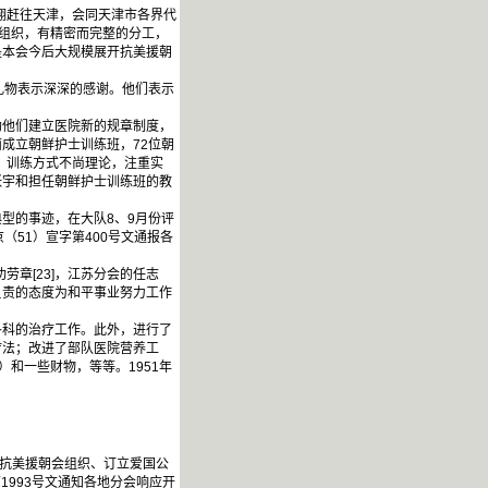
翔赶往天津，会同天津市各界代
的组织，有精密而完整的分工，
是本会今后大规模展开抗美援朝
礼物表示深深的感谢。他们表示
助他们建立医院新的规章制度，
成立朝鲜护士训练班，72位朝
。训练方式不尚理论，注重实
张宇和担任朝鲜护士训练班的教
型的事迹，在大队8、9月份评
51）宣字第400号文通报各
劳章[23]，江苏分会的任志
负责的态度为和平事业努力工作
科的治疗工作。此外，进行了
疗法；改进了部队医院营养工
）和一些财物，等等。1951年
立抗美援朝会组织、订立爱国公
1993号文通知各地分会响应开