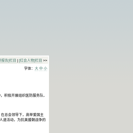
研报告]栏目
|
[红会人物]栏目
>>
字体：
大
中
小
神，积极开展组织医防服务队、
，在总会领导下，高举爱国主
列人道活动，为抗美援朝战争的