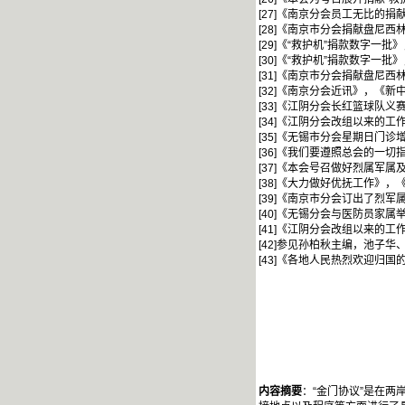
[27]《南京分会员工无比的
[28]《南京市分会捐献盘尼西
[29]《“救护机”捐款数字一
[30]《“救护机”捐款数字一
[31]《南京市分会捐献盘尼西
[32]《南京分会近讯》，《新
[33]《江阴分会长红篮球队义
[34]《江阴分会改组以来的工
[35]《无锡市分会星期日门诊
[36]《我们要遵照总会的一
[37]《本会号召做好烈属军
[38]《大力做好优抚工作》，
[39]《南京市分会订出了烈
[40]《无锡分会与医防员家属
[41]《江阴分会改组以来的工
[42]参见孙柏秋主编，池子华
[43]《各地人民热烈欢迎归
内容摘要
：“金门协议”是在