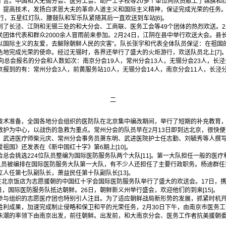
了言。中国和大无锡分会、医务工会、助产士学校等20多个单位向队员献上了锦旗和
，提高技术，发扬白求恩大夫的革命人道主义和国际主义精神，保证完成光荣的任务。
行，五星红灯队、腰鼓队和军乐队紧随其后一直欢送到车站[6]。
长泾、江阴和无锡三处的和大分会、工商联、医务工会等49个团体的热烈欢送。2
团体代表和群众2000余人冒雨前来参加。2月24日，江阴在县中举行欢送大会。县
以国际主义的友爱，去解除朝鲜人民的灾害”。队长张宇和代表全体队员保证：在祖国
地完成光荣的使命。经过无锡时，各界还举行了盛大的火炬游行，欢送队员北上[7]
会报名的分会和人数如次：南京分会19人，常州分会13人，无锡分会23人，长泾分会
报到的有：常州分会3人，前黄服务站10人，无锡分会14人，南京分会11人，长泾分会
二
准备，全国各地分会组织的医防队在北京集中编改期间，举行了短期的补充教育，
护为中心，以战伤的急救为重点。常州分会的队员早在2月13日即到达北京，很快便开
、武进医疗师柴元庆、常州分会事务员萧东明、武进医院护士任志勤、刘毓秀等人撰
祖国》还发表在《新中国红十字》第6期上[10]。
会挑选224位队员整编为国际医防服务队两个大队[11]。第一大队担任一般的医疗
的队员被编排在国际医防服务大队第一大队，有不少人还担任了主要行政职务。杨迪群
人任第七队副队长，萧益民任第十队副队长[13]。
北京饭店为志愿援朝的中国红十字会国际医防服务队举行了盛大的欢送会。17日，
9日，国际医防服务队抵达朝鲜。26日，朝鲜新义州举行盛会，欢迎他们的到来[15]。
组织的志愿医疗团也特别引人注目。为了适应朝鲜战局新形势的发展，抓紧时机开
利成果，加速完成制止侵略和保卫和平的光荣任务，2月30日下午，由南京市医务工
朱潮的率领下由南京出发，前往朝鲜。出发前，和大南京分会、医务工作者抗美援朝委员