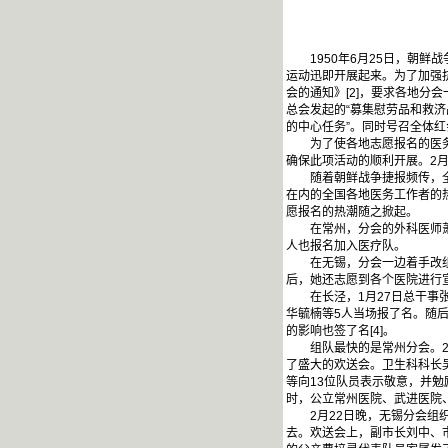
1950年6月25日，朝鲜
运动迅即开展起来。为了加强抗
会的通知》[2]，要求各地
总会发起的“募集慰劳品和救济
的中心任务”。同时号召全体
为了使各地志愿报名的医务工
确保此项活动的顺利开展。2
随着朝鲜战争捷报频传，全国
在内的全国各地医务工作者的
愿报名的热潮随之掀起。
在常州，分会的外科医师萧益
人也报名加入医疗队。
在无锡，分会一边着手改组工
后，她还志愿到各个医院进行
在长泾，1月27日总干事张
华毓楠等5人当场报了名。随
的影响也签了名[4]。
组队最快的是常州分会。2月
了盛大的欢送会。卫生科科长
等向13位队员表示敬意，并
时，公立常州医院、武进医院、
2月22日晚，无锡分会组织
去。欢送会上，副市长刘中、