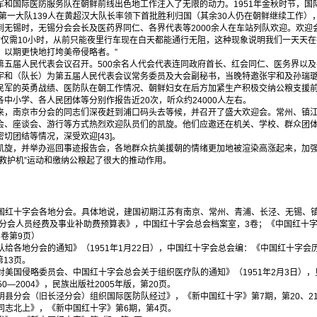
国际医防服务队在朝鲜前线出色地工作注入了无限的动力。1951年金秋时节，国
，第一大队139人在黄超汉大队长率领下首批胜利归国（其余30人仍在朝鲜继续工作），
锡时，无锡分会会长及医药界同仁、各界代表等2000余人在车站列队欢迎。欢迎会
时仅需10小时，从前只能夜里行车现在白天都能通行无阻，这种现象说明我们一天天
，以期更快地打垮美帝侵略者。”
届人民代表会议召开。500余名人代会代表连同政府首长、红会同仁、医务界以及
宇和（队长）为第五届人民代表会议常务委员及大会副秘书，当晚特邀张宇和及孙瑞
民军的英勇战绩、医防队在朝工作情况、朝鲜妇女在后方加紧生产积极交纳公粮支援
中小学、各人民团体等分别作报告近20次，听众约24000人左右。
南京市分会的同志们深夜赶到浦口码头去等候，并召开了盛大欢迎会。常州、镇江
会、座谈会、游行等方式热烈欢迎队员们的凯旋。他们应邀还在机关、学校、群众团
切团结等情况，深受欢迎[43]。
，并举办巡回事迹报告会，各地群众抗美援朝的情绪更加地被渲染高涨起来，加强
“救护机”运动和缴纳公粮起了很大的推动作用。
的中国红十字会各地分会。具体地说，建国初期江苏有南京、常州、青浦、长泾、无锡、
字分会人员经费及事业补助费预算表》，中国红十字会总会档案室，3卷；《中国红十字
卷第9页）
队给各地分会的通知》（1951年1月22日），中国红十字会总会编：《中国红十字会历史
第13页。
反对美国侵略委员会、中国红十字会总会关于组织医疗队的通知》（1951年2月3日）
0—2004》，民族出版社2005年版，第20页。
江阴县分会（旧长泾分会）组织国际医防队经过》，《新中国红十字》第7期，第20、2
队同志北上》，《新中国红十字》第6期，第4页。