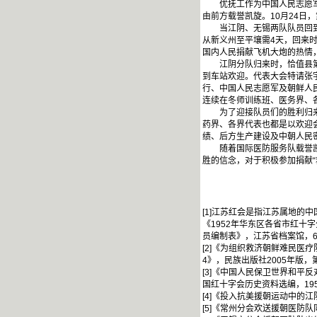
优抚工作为中国人民志愿军和
由前方载誉凯旋。10月24日
当江阴、无锡两队队员回到无
从新义州至平壤需4天，回来
国内人民捐献飞机大炮的热情
江阴分队归来时，恰值县第五
到车站欢迎。代表大会特请张
行、中国人民志愿军及朝鲜人
连续在冬师训练班、医务界、各
为了迎接队员们的胜利归来，
药界、各界代表也都是以欢迎
绩、后方生产建设及中朝人民密
随着国际医防服务队载誉凯旋
胜的信念，对于积极参加捐献
[1]江苏红会是指江苏属地
《1952年华东区各省市红十
员编制表》，江苏省档案馆，6
[2]《为组织救济朝鲜难民医疗
4》，民族出版社2005年版，
[3]《中国人民保卫世界和平
国红十字会历史资料选编，195
[4]《投入抗美援朝运动中的
[5]《常州分会欢送援朝医防