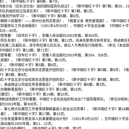
出发》，《新中国红十字》第6期，第7页。
江阴县分会（旧长泾分会）组织国际医防队经过》，《新中国红十字》第7期，第20、2
服务队的组织经过及其任务》，《新中国红十字》第7期，第1页。
来京报到开始学习》，《新中国红十字》第6期，第8页。
，为朝鲜人民服务！——常州分会同志笔谈》、《我爱父亲 更热爱祖国》，《新中国红十
医防服务队工作总结报告》（1951年4月30日），中国红十字会总会编：《中国红十字会
第26—30页。
国堂等著：《百年红十字》，安徽人民出版社2003年版，第304页。
防服务队名单》，《新中国红十字》第7期，第12页。后来任职情况有所变化，杨迪群
民任第二队副队长，张宇和任第七队队长。胡立人不再担任行政职务。（参见《本会
中国红十字》第13期，第71页）
国堂等著：《百年红十字》，安徽人民出版社2003年版，第304、308页。
大队抵朝》，《新中国红十字》第7期，第15页。
赴朝》，《新中国红十字》第5期，第8页。
中国红十字会北京分会给南京志愿医疗团的信》，《新中国红十字》第5期，第9页；《
》第5期，第8页。
中国红十字会北京分会给南京志愿医疗团的信》，《新中国红十字》第5期，第9页。
工作，来函保证以完成任务答谢我会》，《新中国红十字》第6期，第3页。
队接办朝鲜某医院》，《新中国红十字》第13期，第24页。
最优模范》，《新中国红十字》第14期，第20页。
展和朝鲜战场救护工作的需要，中国红十会先后组织和派出7个医防服务队。（参见孙柏
2003年版，第308页。）
第一、第七两大队模范工作者荣获朝鲜最高人民会议功劳章》，《新中国红十字》第24期
长着》，《新中国红十字》第17期，第15页。
导各分会各直属单位普及深入抗美援朝运动计划》（1951年3月16日），见中国红十字
民族出版社2005年版，第21、22页。
救护机”运动的通知》，《新中国红十字》第10期，第3页。