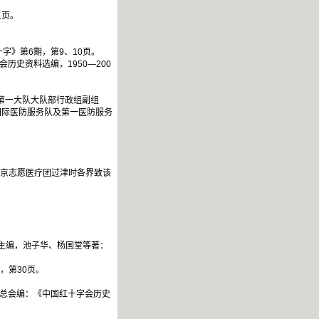
1页。
字》第6期，第9、10页。
历史资料选编，1950—200
任第一大队大队部行政组副组
国际医防服务队及第一医防服务
南京志愿医疗团过津时各界致该
秋主编，池子华、杨国堂等著：
，第30页。
会总会编：《中国红十字会历史