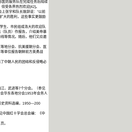
际医防服务队在完成任务后陆续
倍受各界热烈欢迎[42]。
上张宇和队长致辞说：“以前
在扩大的胜利，这些事实更鼓励
学生、市民组成浩大的欢迎队
璐（队员）作报告，介绍美帝暴
前线等情况。随后，他们又应邀
等地分会、抗美援朝分会、医
体等单位报告朝鲜前方英勇战
了中朝人民的团结和反侵略必
镇江、武进等7个分会。（参见
会华东各地分会1953年会务人
资料选编，1950—200
，见中国红十字会总会编：《中
1页。