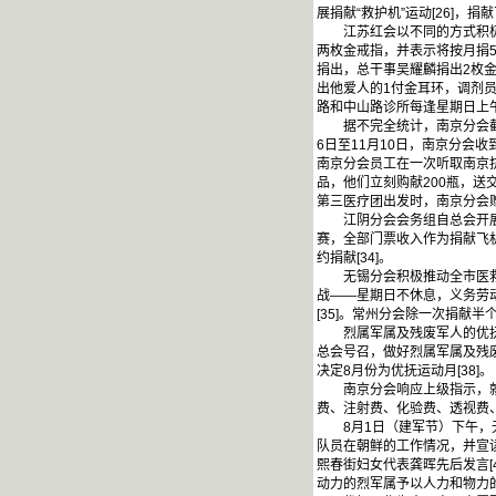
展捐献“救护机”运动[26]
江苏红会以不同的方式积极响
两枚金戒指，并表示将按月捐5
捐出，总干事吴耀麟捐出2枚
出他爱人的1付金耳环，调剂
路和中山路诊所每逢星期日上午
据不完全统计，南京分会截止8月1
6日至11月10日，南京分会收到“
南京分会员工在一次听取南京
品，他们立刻购献200瓶，送
第三医疗团出发时，南京分会赠
江阴分会会务组自总会开展捐献
赛，全部门票收入作为捐献飞机
约捐献[34]。
无锡分会积极推动全市医救福
战——星期日不休息，义务劳
[35]。常州分会除一次捐献
烈属军属及残废军人的优抚工
总会号召，做好烈属军属及残废
决定8月份为优抚运动月[38]。
南京分会响应上级指示，就自
费、注射费、化验费、透视费、
8月1日（建军节）下午，无
队员在朝鲜的工作情况，并宣
熙春街妇女代表龚晖先后发言
动力的烈军属予以人力和物力的