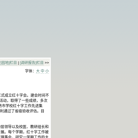
论园地]栏目
|
[调研报告]栏目
>>
字体：
大
中
小
正式成立红十字会。建会时间不
 活动，取得了一些成绩，多次
常熟市学校红十字工作先进集
，顺利通过了省级验收评估。目
层领导以及校医、教研组长和
开展。每个学期，红十字工作被
开理事会，研究一学期工作的主