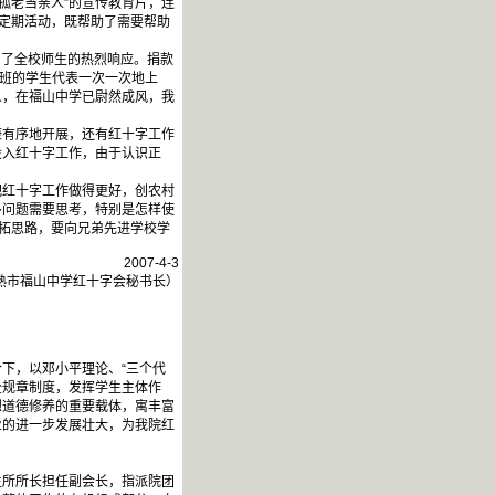
孤老当亲人”的宣传教育片，连
们定期活动，既帮助了需要帮助
到了全校师生的热烈响应。捐款
各班的学生代表一次一次地上
人，在福山中学已尉然成风，我
有序地开展，还有红十字工作
投入红十字工作，由于认识正
红十字工作做得更好，创农村
多问题需要思考，特别是怎样使
开拓思路，要向兄弟先进学校学
2007-4-3
熟市福山中学红十字会秘书长）
下，以邓小平理论、“三个代
全规章制度，发挥学生主体作
想道德修养的重要载体，寓丰富
业的进一步发展壮大，为我院红
所所长担任副会长，指派院团