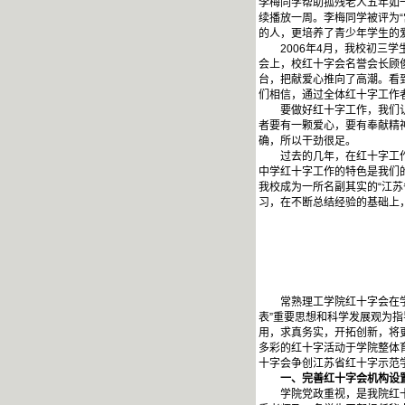
李梅同学帮助孤残老人五年如一
续播放一周。李梅同学被评为
的人，更培养了青少年学生的
2006年4月，我校初三学
会上，校红十字会名誉会长顾
台，把献爱心推向了高潮。看
们相信，通过全体红十字工作
要做好红十字工作，我们认为
者要有一颗爱心，要有奉献精
确，所以干劲很足。
过去的几年，在红十字工作方
中学红十字工作的特色是我们
我校成为一所名副其实的“江
习，在不断总结经验的基础上
常熟理工学院红十字会在学院
表”重要思想和科学发展观为
用，求真务实，开拓创新，将
多彩的红十字活动于学院整体
十字会争创江苏省红十字示范
一、完善红十字会机构设置
学院党政重视，是我院红十字