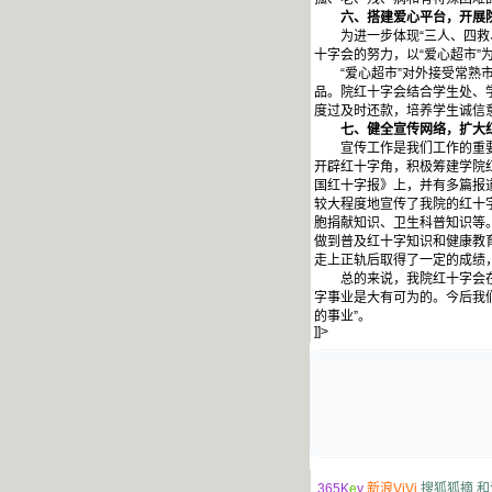
六、搭建爱心平台，开展院
为进一步体现“三人、四救、五
十字会的努力，以“爱心超市
“爱心超市”对外接受常熟市
品。院红十字会结合学生处、
度过及时还款，培养学生诚信
七、健全宣传网络，扩大红
宣传工作是我们工作的重要组
开辟红十字角，积极筹建学院
国红十字报》上，并有多篇报
较大程度地宣传了我院的红十
胞捐献知识、卫生科普知识等。
做到普及红十字知识和健康教
走上正轨后取得了一定的成绩
总的来说，我院红十字会在完
字事业是大有可为的。今后我
的事业”。
]]>
365K
e
y
新浪ViVi
搜狐狐摘
和