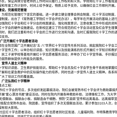
书长，保证具体分管老师的工作时间以履行工作权利和义务。学院将红十字工作看成
程和年度工作计划中，时间上给予保证，物质上给予支持，以确保红会工作顺利开展
设，完善规范管理
规范化管理打下坚实的基础。进一步建立健全理事会例会制度、红十字活动制度、
理制度，出台了《常熟理工学院红十字会评优办法》，每学年在开展活动的基础上进
加强院红十字会和红十字分会的档案建设，强化档案意识，注意收集工作中形成的资
红十字会的硬件设施建设。在新校区建立了符合规范的红十字会活动室及红会学生理
同时，我们还注重和市红十字会的工作进行交流和沟通，及时汇报我院红十字工作的
和支持。
，广泛开展红十字志愿者活动
全院范围广泛开展纪念“五·八”世界红十字日宣传月系列活动，掀起我院红十字会
十字宣传工作；以举办知识讲座、知识竞赛以及技能演练的形式开展红十字知识和救
、民工子弟学校等基地开展红十字志愿者服务活动；并举办了红十字宣传画、手抄报
的弱势群体提供力所能及的服务。
宣传人道主义精神
知识讲座、卫生救护技能培训，帮助红十字会员及红十字会学生骨干系统地掌握红
了解和在紧急救护中的实际操作能力的培养，同时也进一步宣传人道主义精神。各系
扩大了培训工作的覆盖面。
广泛弘扬红十字精神
点工程：
市红十字会的号召，多次组织发起募捐活动，院红会被常熟市红十字会评为救助募捐
开展“爱心漂流书屋”建设活动。同时在院内开展各种救助补助、法律维权工作，为大
无偿献血、捐献血小板、捐献造血干细胞、预防“艾滋病”宣传和远离毒品、远离烟草
年度积极配合常熟市血站、院团委，宣传组织了多次无偿献血活动，累计参加3103人次，
围有较大影响。
社区红十字志愿者活动，组织红十字志愿者到社区街道、儿童福利院、市特殊教育学
的弱势群体，坚持实实在在的爱心服务。