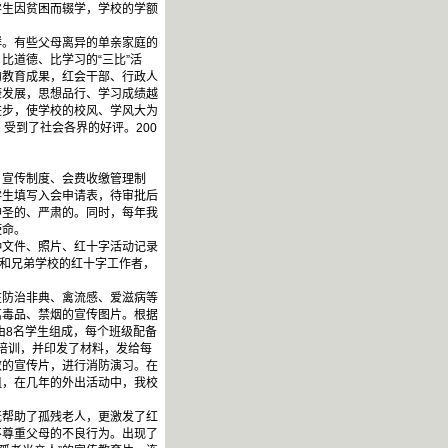
学生因贫困而辍学，学校的学额
。有些父母离异的单亲家庭的
比道德、比学习的“三比”活
的教育成果，红会干部、行政人
康发展，思想品行、学习成绩越
进步，使学校的校风、学风大为
受到了社会各界的好评。200
宣传制度、会费收缴管理制
学生填写入会申请表，待审批后
神圣的、严肃的。同时，每年我
使命。
文件、照片、红十字活动记录
导和兄弟学校的红十字工作者，
防治非典、禽流感、爱滋病等
离毒品、禁烟的宣传图片。根据
由8名学生组成，每个班级配备
术培训，并印发了材料，发给每
救的宣传片，进行消防演习。在
组，在几年的外出活动中，我校
帮助了孤残老人，更激发了红
不尊重父母的不良行为。出现了