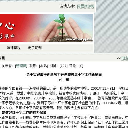
友情支持：
同程
旅游
网
法律章程
电子期刊
栏目
<<
[理
39 发布者：[
管理员
] 来源：[本站] 浏览：[
727] 评论：[
0]
勇于实践敢于创新努力开创我校红十字工作新局面
孙卫东
的全国名镇——海虞镇的福山，是一所典型的农村中学。2001年11月8日，学校
本着“人道、博爱、奉献”的红十字宗旨，结合本校实际情况，开展了一系列的红十字
的好评。在2003年、2004年、2005年度被常熟市红十字会、市教育局连续评为“
省红十字示范学校”的过程中，受到了苏州市红十字老园丁检查团的好评。2006年12月
深入人心，各项红十字活动有序开展。我们的做法主要有以下几点：
是做好红十字工作的有力保障
常轨道，我们福山中学从红会成立初就健全了学校红十字理事会，成员由校级、中
工作由秘书长——教导处副主任孙卫东负责，这样从组织上保证了红十字工作的正常
红十字工作都有明确的目标，并制订分步落实的计划。每学期，学校红十字会都要召