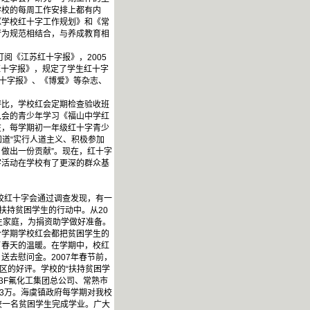
学校的每周工作安排上都有内
《学校红十字工作规划》和《常
行为规范相结合，与养成教育相
阅《江苏红十字报》，2005
苏红十字报》，规定了学生红十字
红十字报》、《博爱》等杂志、
比，学校红会定期检查验收班
入会的青少年学习《福山中学红
在，每学期初一年级红十字青少
道“实行人道主义、积极参加
做出一份贡献”。现在，红十字
字活动在学校有了更深的群众基
校红十字会通过调查发现，有一
扶持贫困学生的行动中。从20
生家庭，为捐资助学做好准备。
个学期学校红会都把贫困学生的
了春天的温暖。在学期中，校红
去慰问金。2007年春节前，
区的好评。学校的“扶持贫困学
3F氟化工集团总公司、常熟市
3万。海虞镇政府每学期对我校
校一名贫困学生完成学业。广大