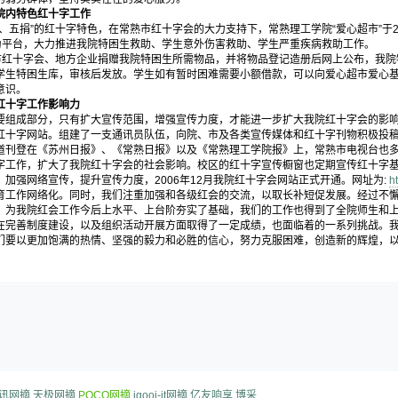
内特色红十字工作
捐”的红十字特色，在常熟市红十字会的大力支持下，常熟理工学院“爱心超市”于20
”为平台，大力推进我院特困生救助、学生意外伤害救助、学生严重疾病救助工作。
红十字会、地方企业捐赠我院特困生所需物品，并将物品登记造册后网上公布，我院
学生特困生库，审核后发放。学生如有暂时困难需要小额借款，可以向爱心超市爱心
意识。
十字工作影响力
成部分，只有扩大宣传范围，增强宣传力度，才能进一步扩大我院红十字会的影响
红十字网站。组建了一支通讯员队伍，向院、市及各类宣传媒体和红十字刊物积极投
道刊登在《苏州日报》、《常熟日报》以及《常熟理工学院报》上，常熟市电视台也
字工作，扩大了我院红十字会的社会影响。校区的红十字宣传橱窗也定期宣传红十字
加强网络宣传，提升宣传力度，2006年12月我院红十字会网站正式开通。网址为:
h
育工作网络化。同时，我们注重加强和各级红会的交流，以取长补短促发展。经过不
，为我院红会工作今后上水平、上台阶夯实了基础，我们的工作也得到了全院师生和
善制度建设，以及组织活动开展方面取得了一定成绩，也面临着的一系列挑战。我
们要以更加饱满的热情、坚强的毅力和必胜的信心，努力克服困难，创造新的辉煌，以
讯网摘
天极网摘
POCO网摘
igooi-it网摘
亿友响享
博采