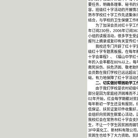
要任务，明确各理事、秘书的
容，班级红十字活动的开展情
熟市学校红十字工作先进集体
结合，与学校的卫生保健工作
为了加深会员对红十字工作的
年订阅230份，2006年订
小组的读报活动，很多学生受
报刊上摘录或复印有关宣传红
我校还专门开辟了红十字宣传
级红十字专题黑板报。在每年
十字会章程》、《福山中学红
年的入会率都在80%以上，
救死扶伤、扶危济困、敬老助
会员数在我们学校已远远超出
础，有力地保障了红十字活动
二、切实做好帮困助学工作
由于我们学校是农村初级中学
部分是因为家庭经济困难而不
02年开始，红会每学期都对
每年新初一学生还没有报到，
低保证、扶贫证复印件收集好
会组织向贫困生献爱心活动，
我校红会在常熟市红十字会支
生，不让一个学生因贫困而辍学
3F中昊化工、新材料有限公
贫困生也给予了大力资助。贫困