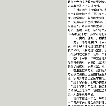
教师也大力支持帮困助学活动
巩固率也进入了先进行列。
在对贫困生进行帮助的过程中
学生问题更加严重。通过研究
动，经常组织一些贫困生参加
员、党员与贫困生结对帮学，
来越喜人，每学期贫困生中的
好转，连续三年初三毕业考取
6年学校被评为“江苏省示范初中
三、实践、创新，开创我校
为了有序地开展好红十字活动
度、红十字工作先进班集体评
发文公布。入会时进行宣誓，
们都及时收缴会费，使每一个
在红十字会工作档案管理方面
等资料都由红十字会办公室收
参观了我校红十字办公室，红
在卫生救护方面，我们经常到
方面多次请福山卫生院的医生
红十字青少年会员必须掌握“止
一个红十字药箱，配有外伤包扎
一个红十字青少年会员，使急
全校性社会活动中，我校红会
无一人发生意外事故。
我们学校红十字会，每年定期
十字青少年关心社会弱势群体