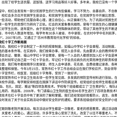
，出现了给学生送衣服、送饭钱、送学习用品等好人好事。多年来，我校已没有一个
，校红会发现有一部分贫困学生的行为有些偏差，学习不努力、自暴自弃、不合群
，校红会多次召开贫困学生座谈会，和贫困学生单独交谈，在贫困学生中开展比思想、
一些活动，帮助他们克服自卑心理，建立自信心，纠正偏差行为。为了巩固对贫困生
使一些学生的思想行为转向了正轨。红会的关爱象春风细雨，使每个贫困生的心理健
三好学生比例，逐年提升。由于贫困生这个特殊群体的转变，带动了其他学生的不断
省、市中的人数逐年增加，每学年有30多人被省、市中录取，在农村中学中名列前茅，
”。2007年3月，又通过了“苏州市教育现代化学校”的验收。
红十字工作新局面
，我校红十字会制定了一系列的规章制度，如福山中学红十字会章程、活动制度、
选的基本条件等。在实践中，我们按章办事，规范入会手续，先由要求入会的教师和
颁会员证、徽章、福山中学红十字会臂章，使每一个入会的人都感到加入红十字会是
会员时刻牢记自己是一个红十字会员，牢记红十字会员应肩负的光荣而神圣的职责和
，我们每年都按顺序分类保管，师生入会申请表、花名册、会费收缴记录表、各种
集整理和保管。今年3月15日，常熟市红十字工作总结会议在我们学校召开，到会领
十字宣传栏，校医室、班级红十字角等，受到了一致好评。
常熟市红十字会卫生局去领一些学生常见病、多发病的预防宣传材料进行张贴，在
来校作讲座。每学期安排校医在国旗下讲话中作防病宣传。经常组织全校师生观看远
血、包扎、固定、搬运”等四项急救技术。学校每个班级都成立了“卫生救护队”，每队
用药、用品等。2006年，专门请福山卫生院的医生给96名学生进行了四项急救技
救技术在红十字会员中有了更深的了解和掌握。我们还经常组织观看防火、逃生、自
及时发出了关于社会实践活动中做好安全防护的通知，要求各班级组织好安全防护小
到敬老院开展活动。每次活动对学生都是一次敬老、爱老的感恩教育。通过活动既
、关爱老人的爱心。通过活动，许多学生身心受到了洗礼，改变了以往不尊重老人、