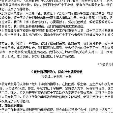
日的动人事例。《常熟日报》于2006年对此作了专门报导，常熟电视台还拍了“她把
“常熟首届精神文明十佳”。现在，我们学校的红十字小组，都有自己的服务对象。他
爱心，提高了品德修养。
生邵颖茹同学脑瘤手术急需用钱，我校红十字会及时向全校师生发出了捐款倡议，得
俊峰校长、红十字会会长倪瑞忠副校长带头每人捐款300元，全体老师都上台捐款，
到这场景，我们红十字工作者感动了，心灵震撼了，爱心托起希望，帮助需要帮助的
者的努力，我们的社会将更加和谐。我们的祖国将更加繁荣昌盛。
首先要提高学校领导和中层部门对红十字工作的重要性认识，红十字活动才能健康
神，红十字事业，是付出的事业。福山中学的红十字工作者做到了经常放弃休息时间
面，我们取得了一些成绩，得到了很高的荣誉。面对荣誉，我们思考的是：如何把
的奋斗目标，成绩归于过去，我们清醒的认识到，要做好学校的红十字工作，还有许
苏省红十字示范学校”更是任重而道远。我们决心在上级领导的关心和支持下，进一步
，勇于实践，敢于创新，努力开创我校红十字工作新局面。
（作者系常
立足校园凝聚爱心，面向社会播撒温情
常熟理工学院红十字会
党政领导的支持和上级红十字会的指导下，在院团委、学生会、卫生所的积极配合
指导，大力弘扬“人道、博爱、奉献”的红十字精神，坚持以人为本，完善机构设置，健
更广泛、深入、持久地开展有特色的红十字活动作为提高学生整体素质、加强学生思
育人的大氛围中，推进了学院的素质教育和校园精神文明建设，促进了学院红十字事
学校奠定了良好的基础。
，加强组织建设
会工作长期得以顺利开展的重要保证。我会由院领导担任会长，院团委书记及卫生