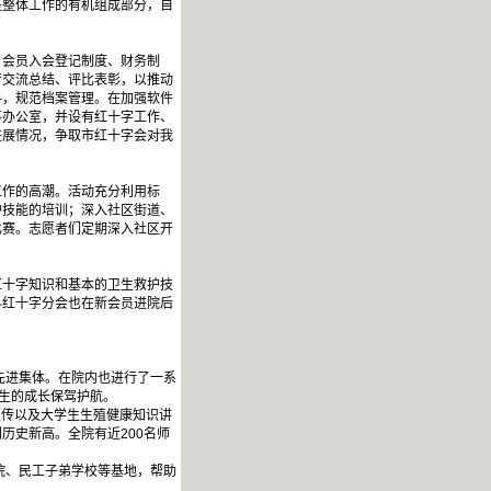
是整体工作的有机组成部分，自
。
会员入会登记制度、财务制
行交流总结、评比表彰，以推动
料，规范档案管理。在加强软件
事办公室，并设有红十字工作、
进展情况，争取市红十字会对我
工作的高潮。活动充分利用标
护技能的培训；深入社区街道、
比赛。志愿者们定期深入社区开
十字知识和基本的卫生救护技
科红十字分会也在新会员进院后
先进集体。在院内也进行了一系
学生的成长保驾护航。
宣传以及大学生生殖健康知识讲
创历史新高。全院有近200名师
院、民工子弟学校等基地，帮助