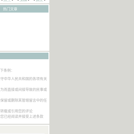
热门文章
以下条例：
遵守中华人民共和国的各项有关
行为而直接或间接导致的民事或
权保留或删除其管辖留言中的任
内转载或引用您的评论
明您已经阅读并接受上述条款