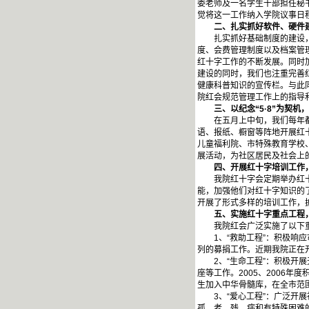
委老师及一名学生干部担任秘
觉将这一工作纳入学院议事日
二、扎实抓好软件、硬件建
扎实抓好基础制度的建设，为
度、会费管理制度以及档案管
红十字工作的不断发展。同时
建设的同时，我们也注重完善
健康科普知识的宣传栏。与此
院红会规范管理工作上的指导
三、以纪念“5·8”为契机
在五月上中旬，我们每年都在
语、报纸、橱窗等阵地开展红
儿童福利院、市特殊教育学校
展活动，为社区居民及社会上
四、开展红十字培训工作，
我院红十字会定期举办红十字
能，加强他们对红十字知识的
开展了形式多样的培训工作，
五、实施红十字重点工程，
我院红会广泛实施了以下重
1、“救助工程”：积极响应
列的募捐工作。近期我院正在
2、“生命工程”：积极开展
座等工作。2005、2006
生加入中华骨髓库，在全市范
3、“爱心工程”：广泛开展
孤、老、残、病和有特殊困难