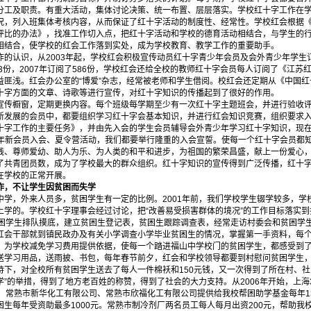
分工及职责。有重大活动，集体讨论决策、统一布置、层层落实。学校红十字工作在
况，列入班集体考核内容，从而保证了红十字活动的制度性、经常性。学校红会根据
评比的办法》，找准工作切入点，把红十字活动和学校的德育活动相结合，与学生的
相结合，使学校的红会工作落到实处，成为学校教育、教学工作的重要助手。
认识，从2003年起，学校红会积极宣传动员红十字青少年会员及会外青少年学生订
阅363份，2007年订阅了586份，学校红会还给全校的教师红十字会员每人订阅了《江
益匪浅。红会办公室的“博爱”杂志，经常被老师和学生借阅。校红会还定期从《中国
十字方面的文章、诗歌等进行宣传，对红十字知识的传播起到了很好的作用。
橱窗，定期更换内容。每个班级每学期至少有一次红十字主题班会，并进行验收评
新发展的会员中，都要组织学习红十字会基本知识，并进行红会知识竞赛，组织要求
十字工作的主要任务》，并由先入会的学生会员辅导会外青少年学习红十字知识，现
每年新会员入会、夏令营活动，我们都要举行隆重的入会宣誓。使每一个红十字会员都知
残、尊师爱幼、助人为乐、为人类的和平和进步，为祖国的繁荣昌盛，献上一份爱心，
了共青团员数，成为了学校最大的群众组织。红十字知识的宣传得到广泛传播，红十
在学校的正常开展。
，不让学生因贫困而失学
，外来人员多，贫困学生有一定的比例。2001年前，我们学校学生辍学较多，学
上学的。学校红十字理事会经过讨论，把“改善易受损害群体的境况”的工作目标落实到
贫困学生排队摸底，建立贫困生登记表，贫困生跟踪调查表，经常走访村委会和贫困学
红会干部就到镇民政办及有关小学调查小学毕业贫困生的情况，掌握第一手资料，每
，为学校减免学习费用提供依据，使每一个踏进福山中学校门的贫困学生，都感受到
送学习用品，送雨披、书包，每年春节前夕，红会和学校领导都要到村慰问贫困学生，送
持下，对全校所有贫困学生送去了每人一件棉袄和150元钱，又一次得到了所在村、社
”的举措，得到了地方老百姓的称赞，得到了社会的大力支持。从2006年开始，上海
司、常熟市新华化工有限公司、常熟市欣福化工有限公司提供给我校帮困助学基金每年1
生每年受资助最多1000元。常熟市制冷剂厂两名员工每人每月出资200元，帮助我