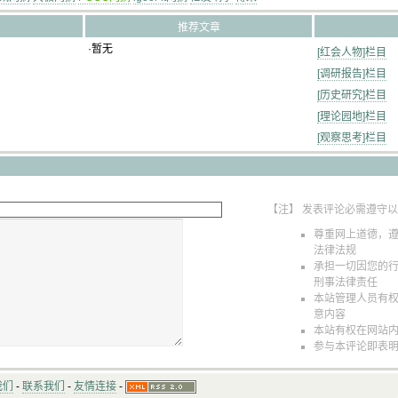
推荐文章
·暂无
[红会人物]栏目
[调研报告]栏目
[历史研究]栏目
[理论园地]栏目
[观察思考]栏目
【注】 发表评论必需遵守
尊重网上道德，
法律法规
承担一切因您的
刑事法律责任
本站管理人员有
意内容
本站有权在网站
参与本评论即表
我们
-
联系我们
-
友情连接
-