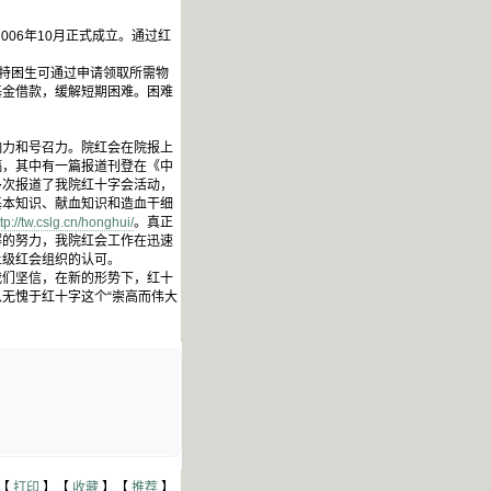
06年10月正式成立。通过红
特困生可通过申请领取所需物
基金借款，缓解短期困难。困难
力和号召力。院红会在院报上
稿，其中有一篇报道刊登在《中
多次报道了我院红十字会活动，
基本知识、献血知识和造血干细
ttp://tw.cslg.cn/honghui/
。真正
懈的努力，我院红会工作在迅速
上级红会组织的认可。
们坚信，在新的形势下，红十
无愧于红十字这个“崇高而伟大
【
打印
】【
收藏
】【
推荐
】