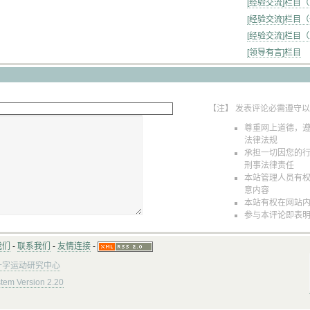
[经验交流]栏目
[经验交流]栏目
[经验交流]栏目
[领导有言]栏目
【注】 发表评论必需遵守
尊重网上道德，
法律法规
承担一切因您的
刑事法律责任
本站管理人员有
意内容
本站有权在网站
参与本评论即表
我们
-
联系我们
-
友情连接
-
十字运动研究中心
ystem Version 2.20