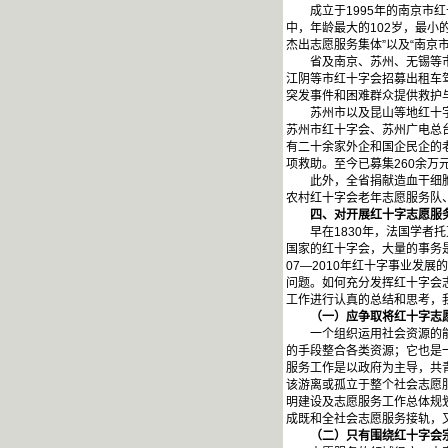
成立于1995年的南京市红十
中，年龄最大的102岁，最小
杰出志愿服务集体”以及“南京
省及南京、苏州、无锡等市红
江阴等市红十字会招募出租车驾
突发事件和困难群众提供救护
苏州市以及昆山等地红十字会
苏州市红十字会、苏州广电总
有二十余家外企和国企民企的老
项救助。至今已募集260余万元
此外，全省捐献造血干细胞工
农村红十字会老年志愿服务队
四、对开展红十字志愿服务
早在1830年，法国学者托
国家的红十字会，大量的事务
07—2010年红十字事业发
问题。如何充分发挥红十字会
工作进行认真的总结和思考，
（一）应争取将红十字志愿
一个组织运用社会资源的能力
的手段整合各类资源；它也是
服务工作是以政府为主导，共
该游离或孤立于整个社会志愿
明建设及志愿服务工作总体规
成既和全社会志愿服务接轨，
（二）只有围绕红十字会宗