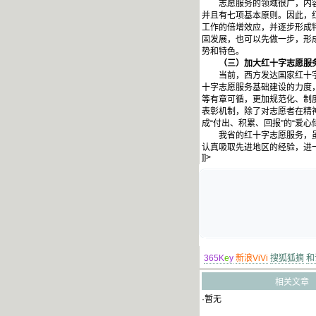
志愿服务的领域很广，内容也
并且有七项基本原则。因此，
工作的倍增效应，并逐步形成
固发展，也可以先做一步，形
势和特色。
（三）加大红十字志愿服务
当前，西方发达国家红十字会
十字志愿服务基础建设的力度
等有章可循，更加规范化、制
表彰机制，除了对志愿者在精
成“付出、积累、回报”的“爱
我省的红十字志愿服务，虽然
认真吸取先进地区的经验，进
]]>
365K
e
y
新浪ViVi
搜狐狐摘
和
相关文章
·暂无