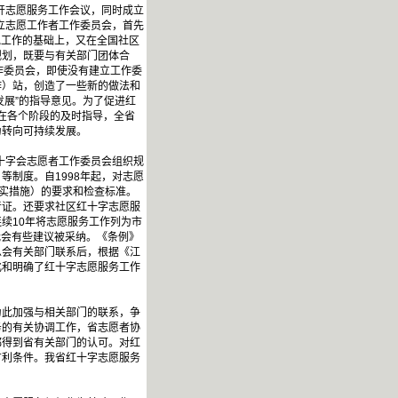
开志愿服务工作会议，同时成立
建立志愿工作者工作委员会，首先
地工作的基础上，又在全国社区
规划，既要与有关部门团体合
作委员会，即使没有建立工作委
作）站，创造了一些新的做法和
发展”的指导意见。为了促进红
于在各个阶段的及时指导，全省
为转向可持续发展。
十字会志愿者工作委员会组织规
制度。自1998年起，对志愿
落实措施）的要求和检查标准。
者证。还要求社区红十字志愿服
续10年将志愿服务工作列为市
我会有些建议被采纳。《条例》
总会有关部门联系后，根据《江
化和明确了红十字志愿服务工作
此加强与相关部门的联系，争
务的有关协调工作，省志愿者协
都得到省有关部门的认可。对红
有利条件。我省红十字志愿服务