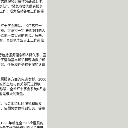
志愿服务组织作为基础工作。
务队”、“紧急救援志愿者服务
的工作，成为推动各项工作的重
红十字会网站、《江苏红十
技能、可承担一定服务项目的人
够给他一次实践的机会。后来，
赞誉，直到他毕业走上工作岗位
行包括服务理念和人际关系、宣
十字运动基本知识和现场救护知
宗旨、性质和任务有更深的认识
服务方面的先进表彰。2006
会立即主动与有关部门进行联
称号，全省红十字会系统6名志
者是很大的鼓励。
。我会围绕社区服务和博爱
助、使弱势群体得到实惠，提高
98年就在全市15个区县的