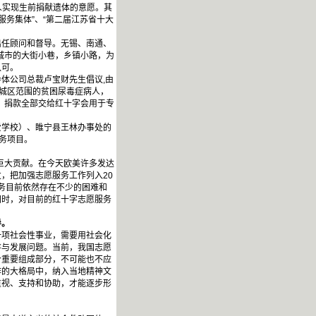
4人实现生前捐献遗体的意愿。其
服务集体”、“第二届江苏省十大
任顾问和督导。无锡、南通、
在城市的大街小巷，乡镇小路，为
认可。
体公司总裁卢宝财先生倡议,由
古城区范围的贫困尿毒症病人，
”，捐款全部交给红十字会用于专
爱学校）、睢宁县王林办事处的
务项目。
巨大贡献。在今天欧美许多发达
，把加强志愿服务工作列入20
服务目前依然存在不少的困难和
同时，对目前的红十字志愿服务
导。
项社会性事业，需要用社会化
存与发展问题。当前，我国志愿
个重要组成部分，不可能也不应
作的大格局中，纳入当地精神文
重视、支持和协助，才能逐步形