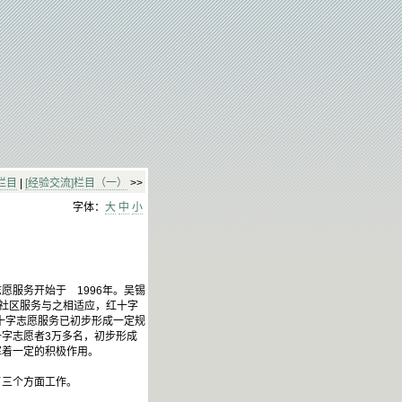
栏目
|
[经验交流]栏目（一）
>>
字体：
大
中
小
服务开始于 1996年。吴锡
和社区服务与之相适应，红十字
十字志愿服务已初步形成一定规
十字志愿者3万多名，初步形成
挥着一定的积极作用。
三个方面工作。