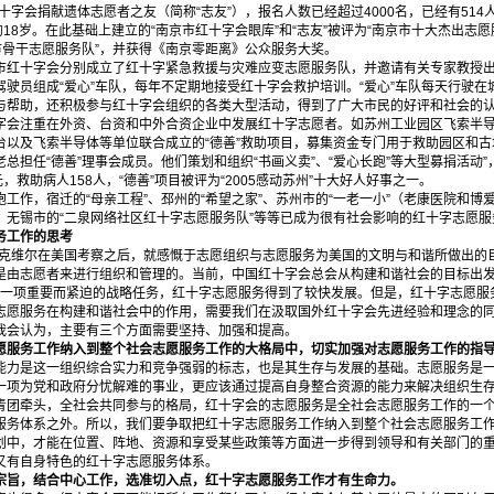
字会捐献遗体志愿者之友（简称“志友”），报名人数已经超过4000名，已经有51
的18岁。在此基础上建立的“南京市红十字会眼库”和“志友”被评为“南京市十大杰出志愿
市骨干志愿服务队”，并获得《南京零距离》公众服务大奖。
十字会分别成立了红十字紧急救援与灾难应变志愿服务队，并邀请有关专家教授出
驶员组成“爱心”车队，每年不定期地接受红十字会救护培训。“爱心”车队每天行驶
与帮助，还积极参与红十字会组织的各类大型活动，得到了广大市民的好评和社会的
注重在外资、台资和中外合资企业中发展红十字志愿者。如苏州工业园区飞索半导
台以及飞索半导体等单位联合成立的“德善”救助项目，募集资金专门用于救助园区和
总担任“德善”理事会成员。他们策划和组织“书画义卖”、“爱心长跑”等大型募捐活动
，救助病人158人，“德善”项目被评为“2005感动苏州”十大好人好事之一。
作，宿迁的“母亲工程”、邳州的“希望之家”、苏州市的“一老一小”（老康医院和博
、无锡市的“二泉网络社区红十字志愿服务队”等等已成为很有社会影响的红十字志愿服
工作的思考
克维尔在美国考察之后，就感慨于志愿组织与志愿服务为美国的文明与和谐所做出的
是由志愿者来进行组织和管理的。当前，中国红十字会总会从构建和谐社会的目标出发
展的一项重要而紧迫的战略任务，红十字志愿服务得到了较快发展。但是，红十字志愿
志愿服务在构建和谐社会中的作用，需要我们在汲取国外红十字会先进经验和理念的
我会认为，主要有三个方面需要坚持、加强和提高。
服务工作纳入到整个社会志愿服务工作的大格局中，切实加强对志愿服务工作的指
是这一组织综合实力和竞争强弱的标志，也是其生存与发展的基础。志愿服务是一
一项为党和政府分忧解难的事业，更应该通过提高自身整合资源的能力来解决组织生
青团牵头，全社会共同参与的格局，红十字会的志愿服务是全社会志愿服务工作的一
服务体系之外。所以，我们要争取把红十字志愿服务工作纳入到整个社会志愿服务工
划中，才能在位置、阵地、资源和享受某些政策等方面进一步得到领导和有关部门的
又有自身特色的红十字志愿服务体系。
旨，结合中心工作，选准切入点，红十字志愿服务工作才有生命力。