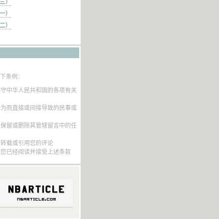
（三）
（一）
（二）
以下条例：
遵守中华人民共和国的各项有关
行为而直接或间接导致的民事或
权保留或删除其管辖留言中的任
内转载或引用您的评论
明您已经阅读并接受上述条款