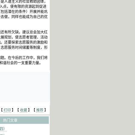
是人道主义的社会救助团体，
切入点，使有限的资源起到促进
（包括潜在的条件）开展并能巩
会去做，同样也能成为自己的优
。
还有所欠缺。建议总会加大红
发展规划，使志愿者管理、活动
础。还要探索志愿服务的激励和
、志愿服务时间储蓄等制度，形
题。在今后的工作中，我们将
建和谐社会的一支重要力量。
【
打印
】【
收藏
】【
推荐
】
热门文章
（四）