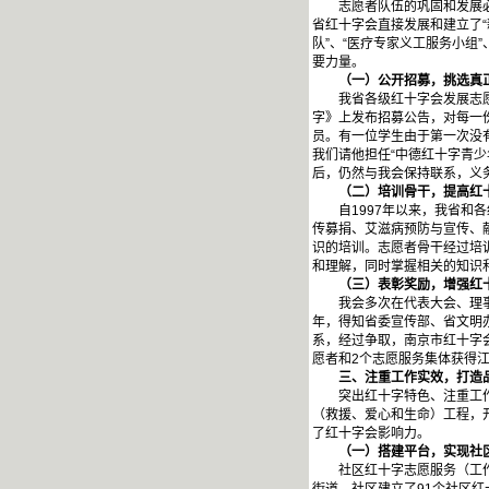
志愿者队伍的巩固和发展必须
省红十字会直接发展和建立了“
队”、“医疗专家义工服务小组
要力量。
（一）公开招募，挑选真正
我省各级红十字会发展志愿者
字》上发布招募公告，对每一
员。有一位学生由于第一次没
我们请他担任“中德红十字青
后，仍然与我会保持联系，义
（二）培训骨干，提高红十
自1997年以来，我省和各
传募捐、艾滋病预防与宣传、
识的培训。志愿者骨干经过培
和理解，同时掌握相关的知识
（三）表彰奖励，增强红十
我会多次在代表大会、理事会
年，得知省委宣传部、省文明
系，经过争取，南京市红十字
愿者和2个志愿服务集体获得
三、注重工作实效，打造
突出红十字特色、注重工作实
（救援、爱心和生命）工程，
了红十字会影响力。
（一）搭建平台，实现社区
社区红十字志愿服务（工作）