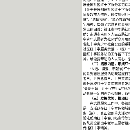
街道、社区建立了91个社区红
展全国社区红十字服务示范活
《关于开展创建社区红十字服
博爱超市为依托，通过组织红十
健”、“遗体捐献”、“爱心救
字精神，增强了志愿者的奉献
常见的困难；镇江市中华路社
助；南通市崇川区人民西路社
字青年志愿者为社区群众开展
省红十字青少年社会实践的重
社区红十字服务示范市（区）
区红十字服务站的工作留下了
神，给需要帮助的人以爱心、
（二）拓展内涵，形成红十
“人道、博爱、奉献”的红十
的系列志愿服务活动既是履行
者日，世界急救日、世界艾滋
部分高校红十字青年志愿者发起
“关爱生命—红十字在行动”群
动具备一定的声势和规模，取
（三）发挥优势，推动红十
在志愿服务工作中，各级红十
是一支活跃在红十字宣传领域
条（篇），真正做到重大活动
设法帮助红十字会开拓宣传筹
的队员全部由中老年志愿者组
传播红十字精神。