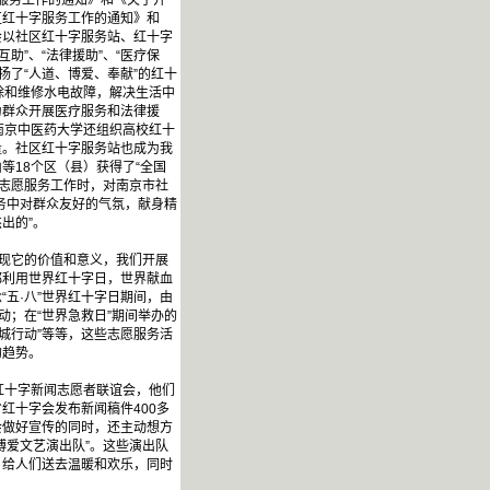
字服务工作的通知》和《关于开
区红十字服务工作的通知》和
会以社区红十字服务站、红十字
助”、“法律援助”、“医疗保
扬了“人道、博爱、奉献”的红十
除和维修水电故障，解决生活中
为群众开展医疗服务和法律援
南京中医药大学还组织高校红十
量。社区红十字服务站也成为我
18个区（县）获得了“全国
字志愿服务工作时，对南京市社
务中对群众友好的气氛，献身精
出的”。
现它的价值和意义，我们开展
都利用世界红十字日，世界献血
五·八”世界红十字日期间，由
动；在“世界急救日”期间举办的
城行动”等等，这些志愿服务活
的趋势。
红十字新闻志愿者联谊会，他们
红十字会发布新闻稿件400多
会做好宣传的同时，还主动想方
博爱文艺演出队”。这些演出队
，给人们送去温暖和欢乐，同时