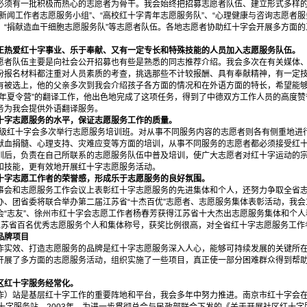
有一批积极而热心的志愿者为骨干。我会始终把招募志愿者队伍、建立形式多样的
新闻工作者志愿服务小组”、“高校红十字青年志愿服务队”、“心理健康与咨询志愿者服
”、“捐献造血干细胞志愿服务队”等志愿者队伍。各地志愿者协助红十字会开展多方面
热爱红十字事业、乐于奉献、又有一定专长和特殊技能的人员加入志愿服务队伍。
队伍主要是向社会公开招募也有些是熟悉的同志推荐介绍。我会多次在有关媒体、
份报名材料都注重对人员素质的考查，挑选那些不计较报酬、具有奉献精神，有一定
有被选上，他的父亲多次到我会介绍孩子各方面的情况和在外语方面的特长，希望能
少年夏令营”的翻译工作，他出色地完成了这项任务，得到了中德双方工作人员的高度
务为我会提供外语翻译服务。
字志愿服务的水平，保证志愿服务工作的质量。
级红十字会多次举行志愿服务培训班。对从事不同服务内容的志愿者则各有侧重地进
献血捐髓、心理支持、灾难应变等方面的培训，从事不同服务的志愿者都必须接受红
训后，负责在自己所联系的志愿服务队伍中普及培训，使广大志愿者对红十字运动的
和技能，更有效地开展红十字志愿服务活动。
字志愿工作者的荣誉感，形成乐于志愿服务的良好氛围。
和志愿服务工作会议上表彰红十字志愿服务的先进集体和个人，还努力争取全省志愿
办、团省委将联合举办第二届江苏省“十杰百优”志愿者、志愿服务集体表彰活动，我
会“志友”、徐州市红十字会志愿工作者杨春芳获得江苏省十大杰出志愿服务集体和个人
江苏省百名优秀志愿服务个人和集体称号，获奖比例很高，对全省红十字志愿服务工作
品牌项目
效、打造志愿服务的品牌是红十字志愿服务深入人心，能够可持续发展的关键所在
开展了多方面的志愿服务活动，组织实施了一些项目，真正使一部分困难群众得到帮
红十字服务经常化。
站是基层红十字工作的重要阵地和平台，我会多年中努力推进。南京市红十字会在19