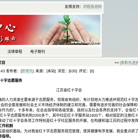
友情支持：
同程
旅游
网
法律章程
电子期刊
栏目
<<
[表彰先进]
2:43 发布者：[
管理员
] 来源：[本站] 浏览：[
630] 评论：[
0]
红十字志愿服务
江苏省红十字会
人力资源主要来源于志愿服务，但我省有组织、有计划地大力推进并规范红十字志愿
：“社会的全面发展和社会主义市场经济体制的建立和完善，需要有逐步完善的社会保障
有作为的”。十多年来，在总会指导和各级党委、政府以及社会各界的支持下，全省红
有红十字志愿服务机构2000多个，其中社区红十字服务站1800个，相对固定的注册红
推动了红十字会各项工作特别是红十字社区服务的开展，在构建和谐江苏的过程中发
工作机制
组织基础。为对我省红十字志愿服务规范管理，使其健康有序发展，我会重点抓了
作指导。