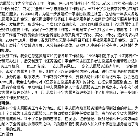
志愿服务作为全年重点工作。年底，在已开展创建红十字服务示范区工作的常州市召
工作委员会”，制定了“全省红十字志愿服务工作规划”。省红十字会还要求各市也应
伍建立起来。1998年1月，为进一步推进红十字志愿服务进社区，在总结一年多来各
志愿服务工作会议，会议提出要争取将红十字社区服务纳入社区建设和社区服务整体
宗旨、发挥优势、形成特色。全省13个省辖市和一部分县相继成立红十字志愿服务工
服务作为重要工作，发展了一批志愿工作者，各地建立了一批社区红十字志愿者（工
会志愿工作者工作委员会会议对全省志愿服务又提出了“深化、实化、细化，逐步向农村
，2004年10月，我会与省民政厅在无锡市共同召开红十字社区服务工作会议。由
地市开展转向全省普遍开展、从分散转向整体、从随机无序转向经常有序、从短暂行
作机制。
务工作，我会注意逐步建立和完善各项工作机制。1996年制定下发了《江苏省红
者管理办法》，后又制定了《江苏省红十字会新闻志愿工作者志愿服务小组管理办法》等
愿服务工作机构、一套工作制度、一支志愿者队伍、一定的志愿服务活动内容、一定的
表，印发了志愿者工作手册，制作了可以记录服务内容和时间、进行年度注册的志愿
象、服务内容、联系方法、工作制度公布于众，要有活动计划和活动记载等。我会已连
007年1月，我会主动参与对《江苏省志愿服务条例》的讨论，在征求意见座谈会上，
志愿者协会联系，争取把红十字志愿服务纳入全省志愿服务工作体系之中。在多次与
省志愿者管理办法》，对《江苏省红十字志愿者管理办法》作了相应修订，进一步细
服务工作更加规范。
有地位。
在全省志愿服务工作中的地位，红十字志愿者及其服务活动应得到社会的承认。为
红十字会成为江苏省志愿服务工作协调委员会副主任委员单位，参与协调全省志愿服
重要组成部分。红十字会招募的志愿者，在发证、注册登记、服务记载和升级等方面
也纳入了全省志愿服务表彰之中，为鼓励和吸引更多的人加入红十字志愿服务创造了
有一定的位置。
工作活力