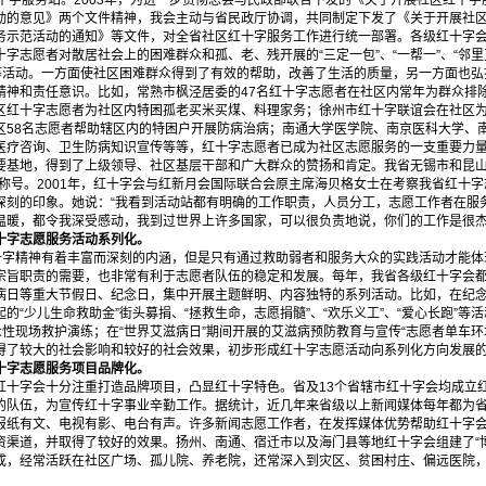
十字服务站。2003年，为进一步贯彻总会与民政部联合下发的《关于开展社区红十
动的意见》两个文件精神，我会主动与省民政厅协调，共同制定下发了《关于开展社
务示范活动的通知》等文件，对全省社区红十字服务工作进行统一部署。各级红十字
字志愿者对散居社会上的困难群众和孤、老、残开展的“三定一包”、“一帮一”、“邻里互
助”等活动。一方面使社区困难群众得到了有效的帮助，改善了生活的质量，另一方面也弘
精神和责任意识。比如，常熟市枫泾居委的47名红十字志愿者在社区内常年为群众排
区红十字志愿者为社区内特困孤老买米买煤、料理家务；徐州市红十字联谊会在社区
区58名志愿者帮助辖区内的特困户开展防病治病；南通大学医学院、南京医科大学、
医疗咨询、卫生防病知识宣传等等，红十字志愿者已成为社区志愿服务的一支重要力
要基地，得到了上级领导、社区基层干部和广大群众的赞扬和肯定。我省无锡市和昆山等
”称号。2001年，红十字会与红新月会国际联合会原主席海贝格女士在考察我省红十
深刻的印象。她说：“我看到活动站都有明确的工作职责，人员分工，志愿工作者在服
温暖，都令我深受感动，我到过世界上许多国家，可以很负责地说，你们的工作是很杰
字志愿服务活动系列化。
字精神有着丰富而深刻的内涵，但是只有通过救助弱者和服务大众的实践活动才能体
宗旨职责的需要，也非常有利于志愿者队伍的稳定和发展。每年，我省各级红十字会
病日等重大节假日、纪念日，集中开展主题鲜明、内容独特的系列活动。比如，在纪念“
的“少儿生命救助金”街头募捐、“拯救生命，志愿捐髓”、“欢乐义工”、“爱心长跑”等活
众性现场救护演练；在“世界艾滋病日”期间开展的艾滋病预防教育与宣传“志愿者单车环
得了较大的社会影响和较好的社会效果，初步形成红十字志愿活动向系列化方向发展
字志愿服务项目品牌化。
字会十分注重打造品牌项目，凸显红十字特色。省及13个省辖市红十字会均成立
的队伍，为宣传红十字事业辛勤工作。据统计，近几年来省级以上新闻媒体每年都为省
报纸有文、电视有影、电台有声。许多新闻志愿工作者，在发挥媒体优势帮助红十字
资渠道，并取得了较好的效果。扬州、南通、宿迁市以及海门县等地红十字会组建了“
成，经常活跃在社区广场、孤儿院、养老院，还常深入到灾区、贫困村庄、偏远医院