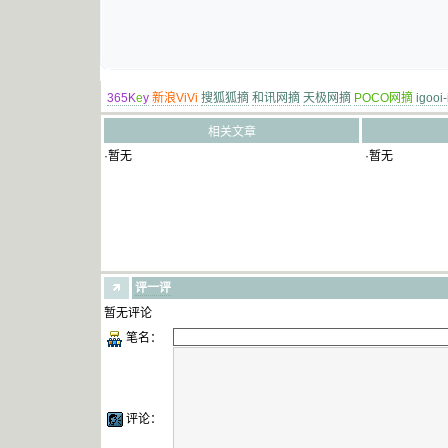
365K
e
y
新浪ViVi
搜狐狐摘
和讯网摘
天极网摘
POCO网摘
igooi
相关文章
·暂无
·暂无
评一评
暂无评论
笔名：
评论：