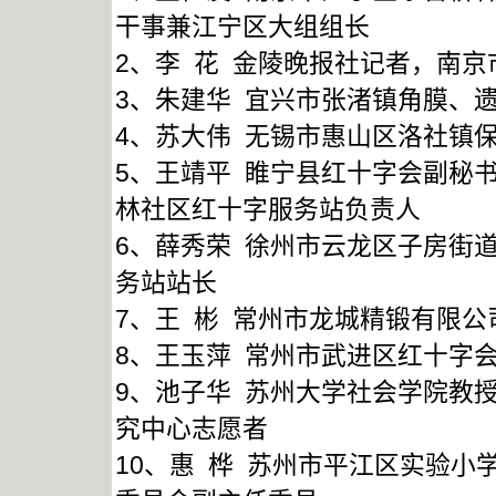
干事兼江宁区大组组长
2、李 花 金陵晚报社记者，南
3、朱建华 宜兴市张渚镇角膜、
4、苏大伟 无锡市惠山区洛社镇
5、王靖平 睢宁县红十字会副秘
林社区红十字服务站负责人
6、薛秀荣 徐州市云龙区子房街
务站站长
7、王 彬 常州市龙城精锻有限
8、王玉萍 常州市武进区红十字
9、池子华 苏州大学社会学院教
究中心志愿者
10、惠 桦 苏州市平江区实验