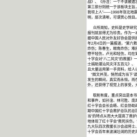
战》、《孙洤：一个不该被遗
第三部分则统一于该板块主旨，
我坝上人”——1998年张北
明，层次清晰，可谓赏心悦目
众所周知，史料是史学研究的
报刊就显得尤为珍贵。作为一
据中国人民对外友好协会提供的
年2月4日的一篇报道，“第
炸伤；陈春生，眼角炸伤；难
懋平轻伤，卢光和轻伤，均在
十字会对“八二风灾”的救援
士捐助潮汕风灾洋五百元》、
且大量运用第一手资料，给人
“图文并茂，悄然成为当下‘
发生的瞬间，真实而永恒。而
外，还获得了视觉上的享受，
取削有度，重点突出是本书的
和事件，如孙淦、林可胜、庞周
红十字会会长会晤、红会协助
期中国红十字会救护总队的总
当”的特点从而大大提高了救
地体现了红十字会“救死扶伤，
九大队四次救援长沙会战将士
十字会百年来波澜壮阔的历史