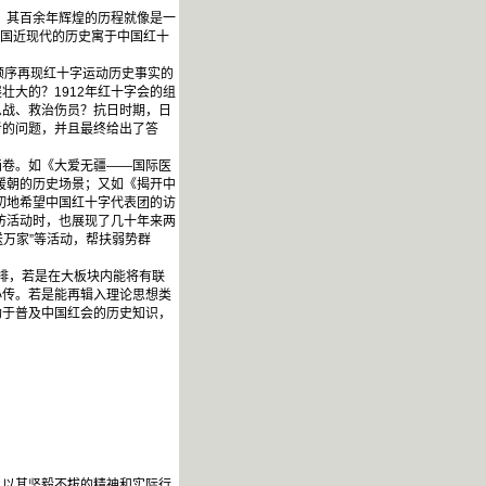
。其百余年辉煌的历程就像是一
中国近现代的历史寓于中国红十
顺序再现红十字运动历史事实的
大的？1912年红十字会的组
息战、救治伤员？抗日时期，日
考的问题，并且最终给出了答
画卷。如《大爱无疆——国际医
援朝的历史场景；又如《揭开中
切地希望中国红十字代表团的访
访活动时，也展现了几十年来两
送万家”等活动，帮扶弱势群
排，若是在大板块内能将有联
小传。若是能再辑入理论思想类
助于普及中国红会的历史知识，
，以其坚毅不拔的精神和实际行