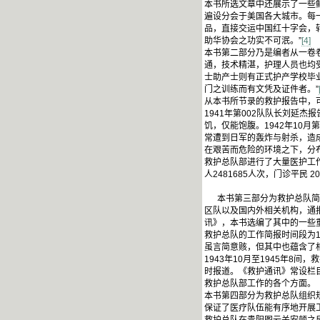
本书所选文章中还展示了一些
遍设分会于美国各大城市。每
品，直接交运中国红十字会，转
助华协会之功实不可泯。”
[4]
本书第二部分乃是编者从一卷
通，技术精湛，护理人员也均
士助产士则有正式护产学校毕
门之训练而有文凭及证件者。”
从本书所节录的救护报告中，
1941年第002队队长刘延
饥，仅能饱腹。1942年10
常遭到日军的轰炸与射杀，造
在艰苦而危险的环境之下，分布
救护总队部进行了大量医护工作，外
人2481685人次，门诊平民 20
本书第三部分为救护总队简讯
区队以及国内外相关机构，通
讯》，本书选编了其中的一些
救护总队的工作简报时间段为1
虽言简意赅，但其中也蕴含了
1943年10月至1945年
时报道。《救护通讯》常设栏
救护总队部工作的各个方面。
本书第四部分为救护总队组织
保证了医疗队伍能有序地开展