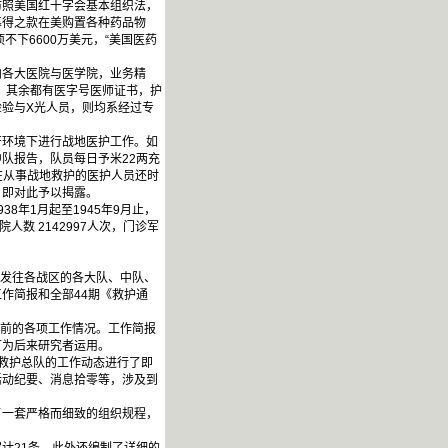
仿照美国红十字会基本组织法，
募得之款在美购置各种药品物
不下6600万美元，“美国医药
内各大医院与医学院，业务精
，其余都有医字号医师证书，护
验与X光人员，则均系经过专
苦环境下进行战地医护工作。如
中队报告，队员每日予米22两充
在从事战地救护的医护人员还时
》即对此予以揭露。
年1月起至1945年9月止，
人数 2142997人次，门诊军
，发往各战区的各大队、中队、
作简报和全部44期《救护通
当前的各项工作情况。工作简报
可为后来研究者运用。
间救护总队的工作动态进行了即
活动纪要、消息拾零等，涉及到
了一套严格而细致的组织规程，