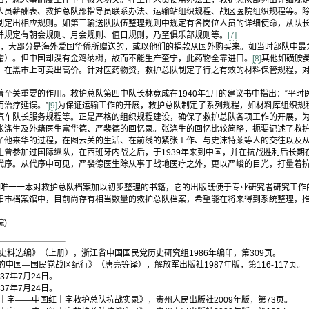
后，就人事制度工作下了极大功夫。在工作人员使用办法上，救护总队部列出详细规定
人员薪酬表、救护总队部指导员联系办法、运输站组织规程、战区医院组织规程等。
制定出相应规则。如第三输送队队伍整理规则中规定有各岗位人员的详细使命，从队
并规定有朝会规则、月会规则、值日规则，乃至俱乐部规则等。
[7]
大部分是海外爱国华侨所赠送的，或以他们的捐款从国外购买来。如当时部队中最
霜）。但中国却没有金鸡纳树，故而不能生产奎宁，此药物全靠进口。
[8]
其他如磺胺
，在黑市上可卖出高价。针对医药物资，救护总队制定了行之有效的材料保管规程，
至关重要的作用。救护总队第四中队长林竟成在1940年1月的建议书中指出：“平时
而治疗延误。”
[9]
为保证运输工作的开展，救护总队制定了系列规程，如材料库组织规
汽车队长服务规程等。正是严格的组织规程建设，确保了救护总队各项工作的开展，
张涤生及外籍医生富华德、严裴德的回忆录。张涤生的回忆比较简略，扼要记述了救
了他来华的过程，在图云关的生活、在前线的紧张工作、与史沫特莱等人的交往以及
生曾参加过国际纵队，在西班牙内战之后，于1939年来到中国，并在抗战胜利后长期
代序。从代序中可见，严裴德医生除从事于战地医疗之外，更以严峻的目光，打量着
一一本对救护总队档案加以初步整理的书籍，它的出版既便于专业研究者研究工作
阳市档案馆中，目前尚存有相当数量的救护总队档案，希望能在将来得到系统整理，
)
料选编》（上册），浙江省中国国民党历史研究组1986年编印，第309页。
的中国—国民党战区纪行》（唐亮等译），解放军出版社1987年版，第116-117页。
7年7月24日。
37年7月24日。
字——中国红十字救护总队抗战实录》，贵州人民出版社2009年版，第73页。