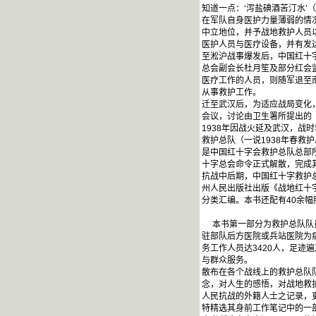
知道一点：‘泻盐碘酒苦汀水’
在军队自身医护力量薄弱的情
中立地位，并予战地救护人员
医护人员与医疗设备，并有发
至淞沪战事爆发后，中国红十
总会副会长杜月笙及部分红会
医疗工作的人员，则随军退至
从事救护工作。
迁至武汉后，为适应战局变化，
会议，讨论由卫生署所提出的《
1938年因战火延及武汉，
救护总队（一说1938年春救
是中国红十字会救护总队总部所
十字总会命令正式解散，完成
抗战中后期，中国红十字救护
州人民出版社出版《战地红十
分类汇编。本书还配有40余
本书第一部分为救护总队队员
驻部队后方医院或兵站医院为
务工作人员达3420人，足
与群众服务。
散布在各个战线上的救护总队
念，对人生的感悟，对战地救
人民抗战的外籍人士之记录，
特精选其身前工作笔记中的一