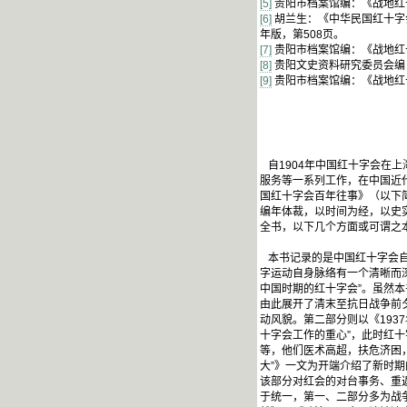
[5]
贵阳市档案馆编：《战地红十
[6]
胡兰生：《中华民国红十字会
年版，第508页。
[7]
贵阳市档案馆编：《战地红十
[8]
贵阳文史资料研究委员会编：
[9]
贵阳市档案馆编：《战地红十
自1904年中国红十字会在
服务等一系列工作，在中国近代
国红十字会百年往事》（以下
编年体裁，以时间为经，以史实
全书，以下几个方面或可谓之
本书记录的是中国红十字会自1
字运动自身脉络有一个清晰而深
中国时期的红十字会”。虽然
由此展开了清末至抗日战争前
动风貌。第二部分则以《19
十字会工作的重心”，此时红
等，他们医术高超，扶危济困
大”》一文为开端介绍了新时
该部分对红会的对台事务、重
于统一，第一、二部分多为战