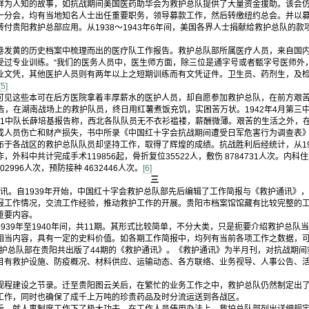
鲜为人知的故事，如抗战期间美国医药助华会为救护总队提供了大量资金援助。该会
一分会，均有当地知名人士出任重要职务，领导募款工作，然后转缴纽约总会。并以
付贵阳救护总部应用。从1938～1943年6年间，美国各界人士捐献给救护总队的款项
卷发黄的历史档案中梳理而出的医疗队工作报告。救护总队部所属医疗人员，来自国
受过专业训练。“我们的医务人员中，医生师方面，除三位是通字号或者甄字号医师外
业文凭，其他医护人员则有两年以上之短期训练而有文凭证件。卫生员、药剂生，及检
[5]
可见这些本可在后方医院拿着丰厚薪水的医护人员，却自愿参加救护总队，在前方艰
杰报告，在湖南战场上的救护队员，终日用红薯煮饭充饥，实困苦万状。1942年4月第三
月第1中队长薛培基报告称，西北各队队员无不衣衫褴褛，薪酬微薄。艰苦的生活之外，
成人员伤亡和财产损失，书中所录《中国红十字会抗战期间遭受日军危害行为调查表
于各战区的救护总队队员却坚持工作，取得了辉煌的成绩。抗战胜利后经统计，从1938
科中共计完成手术119856起，骨折复位35522人，敷伤 8784731人次。内科住院
02996人次，预防接种 4632446人次。
[6]
三
。自1939年开始，中国红十字会救护总队部先后编辑了工作简报与《救护通讯》
报工作情况，交流工作经验，推动救护工作的开展。贵阳市档案馆馆藏有比较完整的工
重要内容。
939年至1940年间，共11期。其形式比较简单，不分大类，只是扼要介绍救护总队
相当内容，具有一定的史料价值。如各期工作简报中，均列有当前各项工作之数据，
8间，救护总队部在贵阳共出版了44期的《救护通讯》。《救护通讯》为半月刊，对抗战期
目有救护设施、防疫概况、材料供应、运输动态、各方联络、业务视导、人事公告、
规程建设之节录。迁至贵阳图云关后，在繁忙的业务工作之中，救护总队仍然制定出
工作，同时也确保了成千上万吨的珍贵药品及时分流运送到各战区。