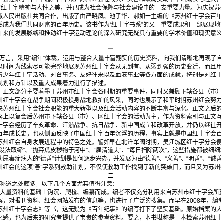
”的红十字精神与人性之美，并已成为社会保障与社会建设中的一支重要力量。为庆祝
徽人民出版社共同合作，出版了由严晓凤、池子华、郝如一主编的《苏州红十字会百
然成为我们共同财富的百年历史。该书作为“红十字书系”的又一重要成果和一部展现
年来的发展脉络和推动红十字运动理论的深入研究无疑具有重要的学术价值和现实意
一
言，采用“编年”体裁，运用与整合大量丰富翔实的历史资料，向我们清晰地再现了自
以时间为线索尽可能完整地展现苏州红十字会从无到有、从弱到强的历史变迁，而且
青少年红十字活动、对台事务、友好往来以及血液事业等各方面的成就，特别是对红
规划和方针以及重大成果着力进行了描述。
。正文部分主要着墨于苏州市红十字会各时期的重要事件，同时又兼顾下辖各县（市
州红十字会在战争期间积极投身战地救护的风采，同时也展示了和平时期苏州红会努
来苏州红十字会社会职能的重大转型以及红会活动内容的不断丰富与深化。正文之后
容上以复会后苏州市下辖各县（市）、区红十字会的活动为主，作为资料索引与正文
十字会经历了辛亥革命、江浙战争、抗日战争、新中国成立和改革开放，并仍以继往
百年成长史，也从侧面反映了中国红十字百年沉浮的历程，事实上就是中国红十字会
苏州红会自身发展进程中的特色之处。譬如早在北洋军阀时期，吴江城区红十字分会
设法取缔”、“抛弃瓜皮秽物于河中”、“雇清道夫”、“每日扫除两次”，这些措施都被细
毒症病人的“德善”计划是如何逐步兴办，并发展为由“德善”、“义善”、“明善”、“诚善”、
州红会的这项“善”字系列救助计划，不仅使救助工作找到了新的突破口，而且又为苏
二
称道之处颇多，以下几个方面尤其值得注意：
量资料的基础上钩沉、爬梳、编纂而成。编者不仅充分利用来自苏州市红十字会所
案，对报刊资料、红会网站发布的信息等，也进行了广泛的搜集。而早在2008年，编
苏州红十字会志》等书，这无疑为《百年纪事》的编写打下了坚实基础。原始档案的
之感，也为后来的研究者提供了宝贵的参考资料。要之，本书堪称是一本检索苏州红