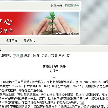
友情支持：
同程
旅游
网
法律章程
电子期刊
]
19 发布者：[
管理员
] 来源：[本站] 浏览：[
755] 评论：[
0]
战地红十字》简评
袁灿兴
一
正面战场上的国军蒙受了巨大损失。从七七卢沟桥事变始，至1937年12月底止，国军
兵为233142人，阵亡官兵119856人；合计伤亡官兵367692人。
[1]
如此众多之伤
军在战地医护上却存在着严重不足。
抗战中所观察：“中日战争爆发后，蒋介石确实开始动手创建一支现代化的国民军，然
它只停留在军阀战争的水平上。这样，战地医疗机构就仅仅是个空架子，难以承担起
这里不仅待遇低，而且环境条件也足以使他们的努力化为乌有。”
[2]
医质量则不无讽刺的谈到：“新军医在我国虽有半世纪以上的历史，但是论质的方面，