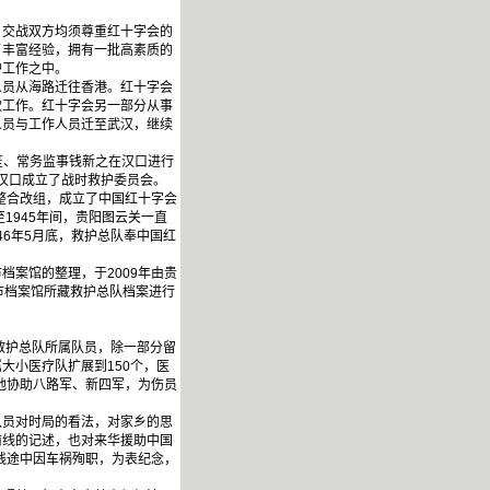
，交战双方均须尊重红十字会的
了丰富经验，拥有一批高素质的
护工作之中。
人员从海路迁往香港。红十字会
款工作。红十字会另一部分从事
人员与工作人员迁至武汉，继续
笙、常务监事钱新之在汉口进行
在汉口成立了战时救护委员会。
整合改组，成立了中国红十字会
1945年间，贵阳图云关一直
46年5月底，救护总队奉中国红
案馆的整理，于2009年由贵
市档案馆所藏救护总队档案进行
救护总队所属队员，除一部分留
大小医疗队扩展到150个，医
地协助八路军、新四军，为伤员
队员对时局的看法，对家乡的思
前线的记述，也对来华援助中国
线途中因车祸殉职，为表纪念，