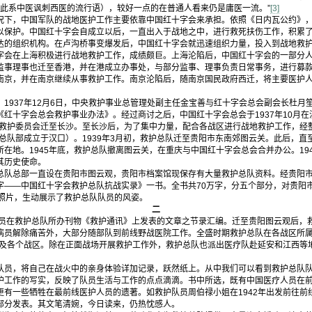
（此系中医讽刺西医的流行语），较好一点的在普通人看来仍是庸医一流。”
[3]
况下，中国军队的战地医护工作主要依靠中国红十字会来承担。依照《日内瓦公约》
以保护。中国红十字会自成立以后，一直出入于战地之中，进行救死扶伤工作，积累
达的组织机构。在卢沟桥事变爆发后，中国红十字会就迅速组织力量，投入到战地救
字会在上海积极进行战地救护工作，成绩颇巨。上海沦陷后，中国红十字会的一部分
监事理事也迁至香港，并在港成立办事处，与部分监事、理事负责日常事务，进行募
南京，并在南京继续从事救护工作。南京沦陷后，随南京国民政府西迁，将主要医护
1937年12月6日，中央救护事业总管理处副主任金宝善与红十字会总会副会长杜月
红十字会总会救护事业办法》。经过商讨之后，中国红十字会总会于1937年10月
战时救护委员会迁至长沙。至长沙后，为了集中力量，配合各战区进行战地救护工作，经
护总队部成立于汉口）。1939年3月初，救护总队迁至贵阳市东南郊图云关。此后，直至
在地。1945年底，救护总队撤离图云关，在重庆与中国红十字会总会合并办公。19
其历史使命。
总队总部一直设在贵阳市图云观，贵阳市档案馆现保存有大量救护总队资料。经贵阳市档
字——中国红十字会救护总队抗战实录》一书。全书共70万字，分五个部分，对贵阳
幅照片，生动展示了救护总队队员的风姿。
二
在救护总队所办刊物《救护通讯》上发表的文章之节录汇编。迁至贵阳图云观后，
病员解除痛苦外，大部分随部队到前线野战医院工作。全盛时期救护总队在各战区所属
迹遍及各个战区。除在正面战场开展救护工作外，救护总队也派出医疗队赴延安和江西等
队员，将自己在战火中的亲身体验详加记录，跃然纸上。从中我们可以看到救护总队
护工作的写实，反映了队员生活与工作的点点滴滴。书中所选，既有中国医疗人员在
更有一些牺牲在最前线医护人员的遗著。如救护队员周伯禄小姐在1942年出发前往前
部分发表。其文笔清婉，今日读来，仍热忱感人。