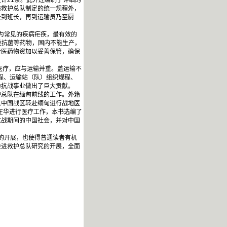
计21条。此外还编制了详细的
除救护总队制定的统一规程外，
长到班长，再到运输员乃至厨
为常见的疾病疟疾，最有效的
类抗菌等药物，国内不能生产，
对医药物资加以妥善保管，确保
医疗，应与运输并重。盖运输不
程、运输站（队）组织规程、
为抗战事业做出了巨大贡献。
护总队在缅甸前线的工作。外籍
从中国战区转赴缅甸进行战地医
在华进行医疗工作，本书选编了
抗战期间的中国社会，并对中国
的开展，也使得普通读者有机
推进救护总队研究的开展，全面