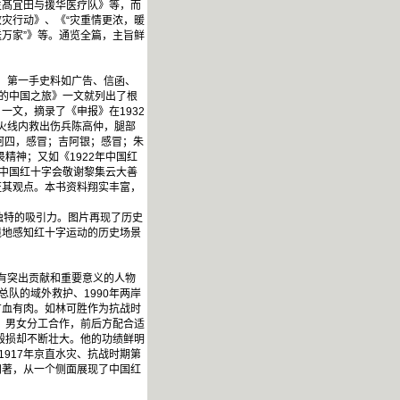
生髙宜田与援华医疗队》等，而
救灾行动》、《“灾重情更浓，暖
送万家”》等。通览全篇，主旨鲜
，第一手史料如广告、信函、
队的中国之旅》一文就列出了根
一文，摘录了《申报》在1932
火线内救出伤兵陈高仲，腿部
阿四，感冒；吉阿银；感冒；朱
精神；又如《1922年中国红
《中国红十字会敬谢黎集云大善
证其观点。本书资料翔实丰富，
独特的吸引力。图片再现了历史
境地感知红十字运动的历史场景
有突出贡献和重要意义的人物
总队的域外救护、1990年两岸
有血有肉。如林可胜作为抗战时
，男女分工合作，前后方配合适
毁损却不断壮大。他的功绩鲜明
917年京直水灾、抗战时期第
知著，从一个侧面展现了中国红