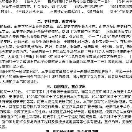
忘的先驱者》、《慈善人生——抗战时期红会秘书长庞周京医师二三事》、《英国医
多集中于抗震救灾、社会服务，如《“人道——团结起来共御灾害”——1991年抗洪
地震救援》、《生命之河永不息——积极推动无偿献血》、《爱的奉献——红十字“博爱
。
二、史料丰富，图文并茂
基础，而史学的根本原则是求真。真实是史学的生命力所在。而在众多历史史料中
本文集，本书在此方面还是值得称道的。例如《“为支援中国抗战”——国际援华医疗
资料而整理的国际援华医疗队队员的名单，弥足珍贵；《“一·二八事变”与沪战救护》
六救护支队，由俞松筠、蒋益生两队长率领，于昨晨七时出发，直赴宝兴路一带，在猛烈
民关九棠，头部炸伤;张杨氏，产妇；刘清泉，腿弹伤，弹未取出；王阿根，感冒；朱
第五救护医院治疗。”摘录的第一手史料真实生动的再现了当时红会人员救死扶伤的无畏
》一文，大量引用《申报》所载的《中国红十字会总办事处拯救潮汕风灾乞赈启事》、
《中国红十字会敬谢谢存心子经募慰记大善士捐助潮汕风灾洋一百元》等新闻稿，以
以厚重扎实之感。
读图时代’的一种审美时尚”。本书每篇文章都会穿插一两幅珍贵的历史照片，平添一份
在图片的周围无一例外的都会附上详尽的说明，图片与文字互为参照，读者除身临其
大大增加了本书的可读性。
三、取削有度，重点突出
又一大特色。《百年往事》并不着眼于全面叙写，而是关注在中国红会发展史上具
京、史沫莱特；1923年中国红十字会救援日本关东地震、1942年中国红十字会救护
政府安置印支难民等等。历史人物是历史研究的主体，本书所叙写的人物形象饱满，
队长，其在接手医疗队后立即进行改编，使医疗队具有了“便于移动，经济而易于举办
护的效率，挽救了更多人的性命。林可胜在战时倡导于前，运筹帷幄，使救护总队虽有
博爱恤兵”的人道主义精神。历史事件是红十字运动的构成要素，本书对红十字会救济1
、新中国时期红会参与治淮工程以及救援张北地震等等也多有记述，重点凸显，见微
风貌。