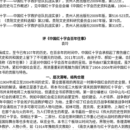
字——中国红十字救护总队抗战实录》，贵州人民出版社2009年版，第122页 。
历史与工作概述》，见中国红十字会总会编《中国红十字会历史资料选编，1904—19
字——中国红十字救护总队抗战实录》，贵州人民出版社2009年版，第516-523页
《贵阳文史资料选辑》第22辑，贵阳文史资料研究委员会1987年版，第79页。
字——中国红十字救护总队抗战实录》，贵州人民出版社2009年版，第319页 。
评《中国红十字会百年往事》
袁玲
上海成立，至今已有107年的历史。在百余年的时间中，中国红十字会承担起了救伤瘗
史和共和国史上留下了不可磨灭的功绩。2011年10月，由池子华、郝如一主编，
简称《百年往事》）正是对中国红十字会百年业绩的呈现。该书由87篇文章组成，虽
为纬，紧扣中国社会变迁，用浓墨重彩的笔触为我们再现了1904-2004年间中国红
本书的贡献与特色。
一、层次清晰，结构合理
904年成立至2004年间的史实，要全面客观的再现这一时期中国红会的历史全貌
刻的解读。编者正是基于此点，将本书分成三大板块“清末民国早期的红十字会”、“抗
本书并未特地将三大板块列出，但通览全书却界限分明。第一部分编者以《孙中山与<红
夕红会的诸项工作，例如中国红会成立前的启蒙宣传、组织建设、人才培养、战争救
37年中国红十字会淞沪抗战救护略记》为始，主要介绍了红会在抗日战争和解放战争时
十字会涌现出了许多可歌可泣的人物与团体，如林可胜、庞京周、史沫莱特、上海红十字
，在那个血与火的年代，为人们带去生的希望。本书最后一部分以《伟大的历史性转折
期的红十字会，但相比于第一、二部分，红会在新时期的工作重心已经从战时的救护转
返国际舞台等也多有论述。纵览全书，本书三个板块以时间为经，界限分明，条理清
争救护、人物小传，如《1914年豫皖兵灾救助》、《南京大屠杀与红十字会的人到救