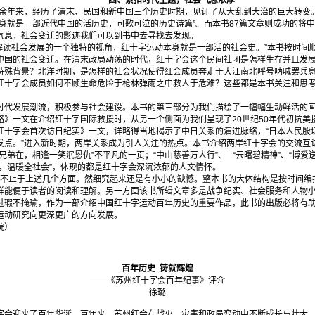
四、紧扣时代主题，社会气息浓厚
立百余年来，经历了清末、民国和新中国三个历史时期，见证了从大乱到大治的巨大转变
本身就是一部近代中国的活历史，可歌可泣的历史诗篇”。而本书87篇文章则成功的将
气息，社会变迁的影迹我们可以到书中去寻找去发现。
读社会发展的一个独特的视角，红十字运动本身就是一部活的社会史。”本书按时间
中国的社会变迁。在清末政局动荡的时代，红十字会这个民间社团是怎样生存并且发展壮
特殊背景？北洋时期，是怎样的社会状况使得红会成员奔走于大江南北呼号呐喊罢兵
红十字会成员如何不顾生命危险于枪林弹雨之中救人于危难？这些都是本书关注和思
时代发展潮流，积极参与社会建设。本书的第三部分为我们描绘了一幅幅生动鲜活的
略》一文在介绍红十字国际救援时，从另一个侧面为我们呈现了20世纪50年代初抗美
红十字会首次访日纪实》一文，详略得当地揭示了中日关系的演进脉络，“日本人民殷
发点。”进入新时期，两岸关系成为引人关注的热点。本书介绍两岸红十字会的交流互
兄弟在，相逢一笑泯恩仇”不平凡的一页；“中山慈善万人行”、 “云曙碧精神”、“博爱
力，温暖全社会”，体现的都是红十字会深沉浓郁的人文情怀。
止于上述几个方面。然细究起来还是有小小的缺憾。整本书的大体结构是按时间编
样能便于读者的阅读和理解。另一方面该书所辑文章多是战争纪实、社会服务和人物
过瑕不掩瑜，作为一部介绍中国红十字运动百年历史的重要作品，此书的出版必将有
运动研究向更深更广的方向发展。
学院）
百年历史 铸就辉煌
——《苏州红十字会百年纪事》评介
徐璐
十字会迎来了百年华诞。百年来，苏州红会在战火、灾害和政局变动中不断成长与壮大