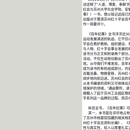
动诠释了“人道、博爱、奉献
红会与苏州大学社会学院、安
事》）一书，借以铭记这段已
出版对于厘清苏州红十字会百
作一简要评介。
《百年纪事》全书洋洋近30万
运动发展演进的轨迹。它不仅
字会在救护救助、组织建设、
与人物、红十字会事业发展的
该书分为正文和附录两个部分
活动。不仅生动地勾勒出了苏
效。从中我们不难发现，百年
成为该书的有机组成部分。内
百载沧桑、物换星移，苏州红
阔步地向前迈进。苏州红会的
从本书编录的资料又可体味出
境保护的领域，“通函警所，请
细载入了起于苏州工业园区救助尿
字系列这一品牌的过程。而苏
纵览全书，《百年纪事》可
其一，本书是在详尽地占有大
了苏州市档案馆馆藏的相关档
州红十字会志资料长编》、《
性与真实性，给人以厚重扎实