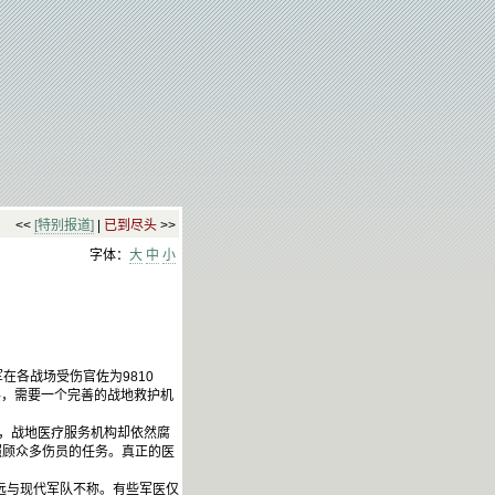
<<
[特别报道]
|
已到尽头
>>
字体：
大
中
小
在各战场受伤官佐为9810
兵，需要一个完善的战地救护机
而，战地医疗服务机构却依然腐
照顾众多伤员的任务。真正的医
远与现代军队不称。有些军医仅