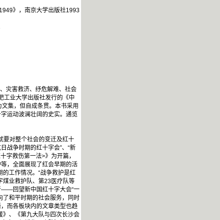
49》，南京大学出版社1993
。
亡、灾害救济、纾危解难、社会
合肥工业大学出版社发行的《中
为文集，但自成条贯。本书采用
十字运动波澜壮阔的史实。通览
，就要对整个社会的变迁及红十
日战争时期的红十字会”、“新
十字救伤第一法>》为开篇，
护等，全面展现了红会早期的活
期的工作情况。“战争救护是红
煤业救护队、第23医疗队等
——回望新中国红十字大会“一
向了和平时期的社会服务，同时
晰，而各板块内的文章类型也趋
援》、《第九大队与四次长沙会