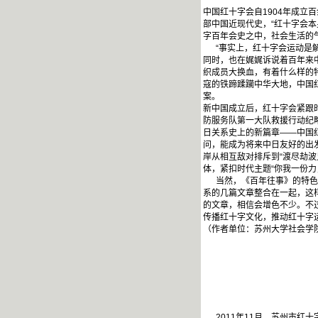
中国红十字会自1904年成
部中国近现代史，“红十字会
字百年会史之中，社会生活的
“事实上，红十字会运动是解
同时，也在娓娓诉说着百年来
织成员大换血，有着什么样的
寇的铁蹄蹂躏中华大地，中国
案。
新中国成立后，红十字会紧跟
防服务队第一大队救援行动纪
日关系史上的新篇章——中国
问，能成为将来中日友好的出
岸从相互敌对排斥到“渡尽劫波
体，紧扣时代主题“你我一份
当然，《百年往事》的特色不
系的几篇文章整合在一起，这
的文章，相信会增色不少。不
传播红十字文化，推动红十字
（作者单位：苏州大学社会
2011年11月，苏州市红