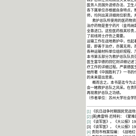
救护总队在贵阳图云关安顿之
医务人员国外进修办法、卫生
各下属单位亦根据自身特点，
师，均列出其详细岗位职责。
救护总队所使用的医药物资，
治疗药物是奎宁药片（金鸡纳
全靠进口。这些医药极其珍贵
了前线将士疗伤之需要。
运输工作在战地救护中，也起着
提，即善于治疗，亦属无用，
各种运输材料单位组织规程、
本书第五部分为救护总队队员
医生富华德的回忆则详细记述
疗工作的详细过程。严裴德医
他所著《中国胜利了》一书的
的未来提出思索。
概而言之，本书是迄今为止唯
会一睹救护总队之风采。在贵
再现救护总队之功绩。
（作者单位：苏州大学社会学院
[1]
《抗日战争时期国民党战场史
[2]
[英]弗雷特·厄特利：《蒙难
[3]
《谈军医》，《大公报》193
[3] 《谈军医》，《大公报》19
[4]
贵阳市档案馆编：《战地红十