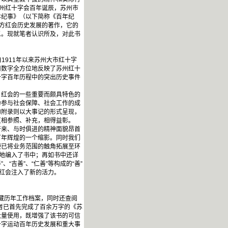
苏州红十字会百年诞辰，苏州市
年纪事》（以下简称《百年纪
地方红会历史发展的著作，它的
义。现就笔者认识所及，对此书
1911年以来苏州大市红十字
用数字全方位地反映了苏州红十
十字百年历程中的突出历史事件
）红会的一些重要而颇具特色的
力参与社会保障、社会工作的成
的附录则以大事记的形式呈现，
互相参照、补充，相得益彰。
开来、与时俱进的精神面貌昂首
百年辉煌的一个缩影。同时我们
便已将业务范围的触角拓展至环
细地编入了书中；再如书中还详
“吉善”、“仁善”等构成的“善”
州红会注入了新的活力。
藏历年工作档案，同时还查阅
者已首先完成了百余万字的《苏
大量使用，既增强了该书的可信
十字运动百年历史发展和重大事