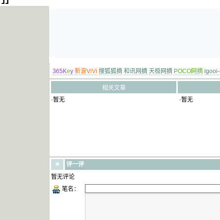
365K
e
y
新浪ViVi
搜狐狐摘
和讯网摘
天极网摘
POCO网摘
igooi
相关文章
·暂无
·暂无
评一评
暂无评论
笔名：