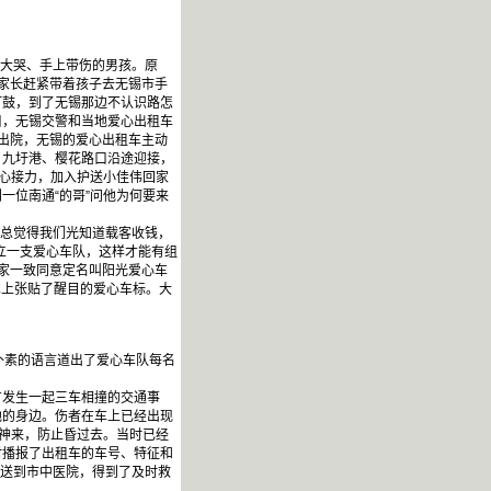
哇大哭、手上带伤的男孩。原
家长赶紧带着孩子去无锡市手
打鼓，到了无锡那边不认识路怎
口，无锡交警和当地爱心出租车
出院，无锡的爱心出租车主动
、九圩港、樱花路口沿途迎接，
爱心接力，加入护送小佳伟回家
一位南通“的哥”问他为何要来
总觉得我们光知道载客收钱，
立一支爱心车队，这样才能有组
大家一致同意定名叫阳光爱心车
租车上张贴了醒目的爱心车标。大
朴素的语言道出了爱心车队每名
方发生一起三车相撞的交通事
他的身边。伤者在车上已经出现
精神来，防止昏过去。当时已经
时播报了出租车的车号、特征和
被送到市中医院，得到了及时救