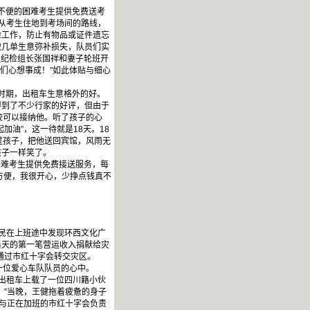
不便的困难考生提供免费送考
从考生住地到考场间的路线，
检工作，防止有物品或证件遗忘
做几单生意弥补损失，队员们实
队纪检组长张国祥和妻子轮班开
们心想事成！”如此体贴与细心
时期，出租车生意格外的好。
得到了不少行家的好评，但由于
校可以接纳他。听了孩子的心
油”，这一待就是18天。18
过孩子，把他送回宾馆，风雨无
孩子一样笑了。
困难考生提供免费接送服务，每
方便，我很开心，少挣点钱真不
市民在上班途中发现环西文化广
当天的第一笔营运收入捐献给灾
通过市红十字会转交灾区。
一位爱心车队队员的心中。
健出租车上载了一位四川籍小伙
！”当晚，王健拖着疲惫的身子
，与正在加班的市红十字会负责