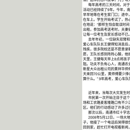
治。这样的感人故事，几乎每
每年高考的三天时间，对于爱
活动已经持续了9年。今年，
早早地等在考生家门口；途中
在车上。学生开始考试了，热
在地说：“那样生怕会耽误时
出租，参加高考送考时，夫妻俩
让每一位考生及家长感动不已
去年年初，一位缺失双臂和左
爱心车队队长王健得知消息后
残疾，很多院校还是不愿意录
愿，王队长感到阵阵心酸，他摸
天里，王健每天早上8点将孩
阻。功夫不负有心人，南通农
新星大众出租公司的黄祥华师
天来回70公里，黄师傅要少挣
算什么。” 9年高考，爱心车
近年来，当每次大灾发生时，
市民第一次开始注目于这个爱
场和工农路麦客隆路口有不少
区。他们的行动感动了许多过
那次以后，南通市红十字志愿
2008年5月12日，一场
子，他接了一个电话后哭得很
回到家，赶忙打开电视看新闻