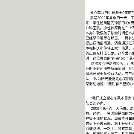
爱心车队的组建源于9年前的
那是2002年夏季的一天，中
来，家住通州区先锋镇的3岁
外科医院。小佳伟疼得在车上
么办？耽误孩子诊治时间怎么
已经早早地等在那里，一路护
提出送他回南通，消息通过江
争相护送小佳伟回家；南通、
的出租车排成长龙。这个爱心
时，这位爽直的“的哥”说：“
这次爱心护送的经历，让热心
还时不时还出些负面新闻，其
织地开展更多公益活动。在FM
队，“因为阳光能驱走心灵阴霾
家激动地说：“我们有自己的队
“我们成立爱心车队不是为了
队员的心声。
2009年9月的一天傍晚。周
故。这时，一名满脸是血的男
神智不清的状况，周荣华开车
临近下班晚高峰，路上开始拥
行驶路线，一路上，各式车辆