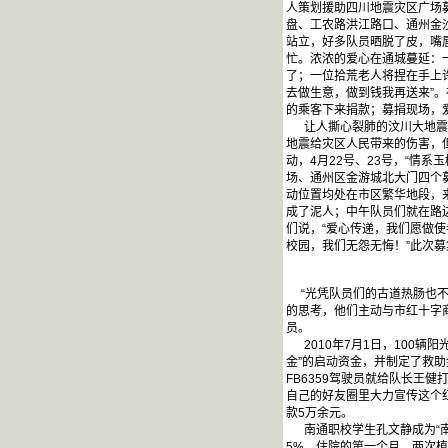
人策划援助四川地震灾区广场
盘、工农路洪江路口、通州金
站立，好多队员晒脱了皮，嘴
忙。浓浓的爱心在通城蔓延：
了；一位拾荒老人将捏在手上
去做生意，做到钱我再送来”。
的乘客下来捐款；募捐现场，爱
让人撕心裂肺的汶川大地震发
地震给灾区人民带来的伤害，
动，4月22号、23号，“情
场、通州区金游城北大门四个
动位置均处在市区繁华地段，
成了泥人；中午队员们就在路
们说，“爱心传递，我们愿做
校园，我们无怨无悔！”此次募集
“光凭队员们的古道热肠也不
的思考，他们主动与市红十字
员。
2010年7月1日，100辆
金”的启动资金，并制定了救
FB6359驾驶员就给队长王
自己的好友圈里大力宣传这个
款5万余元。
南通职校学生孔文静成为“南
5%。住院的第一个月，两次