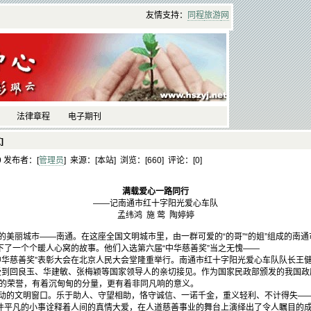
友情支持：
同程
旅游
网
法律章程
电子期刊
]
39 发布者：[
管理员
] 来源：[本站] 浏览：[
660] 评论：[
0]
满载爱心一路同行
——记南通市红十字阳光爱心车队
孟纬鸿 施 莺 陶婷婷
美丽城市——南通。在这座全国文明城市里，由一群可爱的“的哥”“的姐”组成的南通
下了一个个暖人心窝的故事。他们入选第六届“中华慈善奖”当之无愧——
“中华慈善奖”表彰大会在北京人民大会堂隆重举行。南通市红十字阳光爱心车队队长王
并受到回良玉、华建敏、张梅颖等国家领导人的亲切接见。作为国家民政部颁发的我国政
心的荣誉，有着沉甸甸的分量，更有着非同凡响的意义。
的文明窗口。乐于助人、守望相助，恪守诚信、一诺千金，重义轻利、不计得失——这
件平凡的小事诠释着人间的真情大爱，在人道慈善事业的舞台上演绎出了令人瞩目的