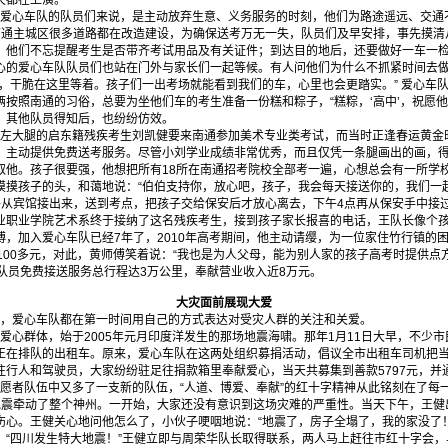
天都在上演。
心车队的队员们来说，是主动放弃生意、义务服务的时刻，他们为路途遥远、交通
南通主城区很多道路都在改造建设，为确保送考万无一失，队员们及早安排，事先摸清
，他们不忘提醒考生是否带齐考试用品及有关证件；到达目的地后，还要做好一车一
心的爱心车队队员们也站在门外与家长们一起等候。有人问他们为什么不抓紧时间去
间，干脆在这里等着。孩子们一出考场就能看到我们的车，心里也会更踏实。” 爱心车
按照南通的习俗，总要为坐他们车的考生准备一份糕和粽子，“糕粽，‘高中’，祝愿他
。其他队员得知后，也纷纷仿效。
大腿的启东籍残疾考生刘凯健要来南通参加美术专业类考试，而当时正逢春运黄金
，主动提供免费送考服务。尽管小刘学业成绩非常优秀，而且仅凭一条腿画出的画，
取他。孩子很要强，他想把所有18所在南通招考院校全部考一遍，心想总会有一所学
摸孩子的头，和蔼地说：“伯伯支持你，放心吧，孩子，我会每天接送你的，我们一起加
子从宾馆接出来，送到考点，把孩子交给保安后才放心离去，下午4点再从保安手中接
业职业学院艺术系终于接纳了这名残疾考生，接到孩子家长报喜的电话，王队长像个
傅，加入爱心车队已经7年了，2010年高考期间，他主动请缨，为一位家住竹行镇的
100多元，对此，黄师傅笑着说：“我也是为人父母，能为别人家的孩子高考时提供点
队队员免费接送服务总行程达3万公里，奉献营业收入近8万元。
大灾面前展现大爱
爱心车队都在第一时间用自己的方式表达对受灾人群的关注和关爱。
心群体，始于2005年元月印度洋发生的那场地震海啸。那年1月11日大早，不少
正在排队的出租车。原来，爱心车队在这两处组织募捐活动，倡议全市出租车司机把
往行人和驾驶员，大家纷纷驻足往捐款箱里奉献爱心，当天共募集到善款5797元，并
者队伍中又多了一支新的队伍，“人道、博爱、奉献”的红十字精神从此铭刻在了每
大地震牵动了整个神州。一开始，大家还没有意识到这场灾难的严重性。当天下午，王
伤心。王健关心地问他怎么了，小伙子哽咽地说：“地震了，房子全塌了，我的家没了
，“四川发生特大地震！”王健立即与周荣华队长取得联系，两人马上赶往市红十字会