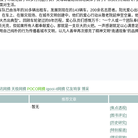
强面对生活。
队已由当年的30多辆出租车，发展到现在的143辆车，200余名志愿者。阳光爱心
、在车上、在赈灾现场、在城市文明创建中，他们的爱心行动从敬老院延伸至空巢，他
大杰出典型”。回顾车轮驶过的9年历程，爱心队员们感慨万千：“一个人或一个团队
点光亮，但如果所有人都奉献爱心，那就是一支巨大的火把。一声感谢就足以心满意
用自己纯朴的行为传播着城市文明，以凡人善举再次擦亮了精神文明“南通现象”的品
）
讯网摘
天极网摘
POCO网摘
igooi-it网摘
亿友响享
博采
推荐文章
·暂无
[焦点透视]
[图书评论]
[历史研究]
[特别报道]
[理论园地]