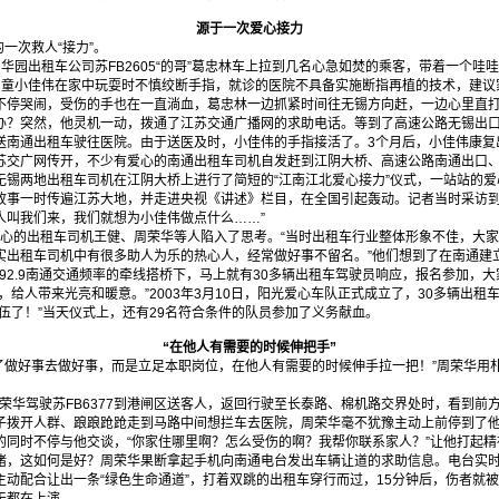
源于一次爱心接力
一次救人“接力”。
华园出租车公司苏FB2605“的哥”葛忠林车上拉到几名心急如焚的乘客，带着一个哇
男童小佳伟在家中玩耍时不慎绞断手指，就诊的医院不具备实施断指再植的技术，建议
不停哭闹，受伤的手也在一直淌血，葛忠林一边抓紧时间往无锡方向赶，一边心里直
办？突然，他灵机一动，拨通了江苏交通广播网的求助电话。等到了高速公路无锡出
送南通出租车驶往医院。由于送医及时，小佳伟的手指接活了。3个月后，小佳伟康复
苏交广网传开，不少有爱心的南通出租车司机自发赶到江阴大桥、高速公路南通出口
无锡两地出租车司机在江阴大桥上进行了简短的“江南江北爱心接力”仪式，一站站的
故事一时传遍江苏大地，并走进央视《讲述》栏目，在全国引起轰动。记者当时采访到
没人叫我们来，我们就想为小佳伟做点什么……”
的出租车司机王健、周荣华等人陷入了思考。“当时出租车行业整体形象不佳，大家
实出租车司机中有很多助人为乐的热心人，经常做好事不留名。”他们想到了在南通建
92.9南通交通频率的牵线搭桥下，马上就有30多辆出租车驾驶员响应，报名参加，
，给人带来光亮和暖意。”2003年3月10日，阳光爱心车队正式成立了，30多辆出
伍了！”当天仪式上，还有29名符合条件的队员参加了义务献血。
“在他人有需要的时候伸把手”
做好事去做好事，而是立足本职岗位，在他人有需要的时候伸手拉一把！”周荣华用
荣华驾驶苏FB6377到港闸区送客人，返回行驶至长泰路、棉机路交界处时，看到前
子拨开人群、踉踉跄跄走到马路中间想拦车去医院，周荣华毫不犹豫主动上前停到了
的同时不停与他交谈，“你家住哪里啊？怎么受伤的啊？我帮你联系家人？”让他打起
堵，这如何是好？周荣华果断拿起手机向南通电台发出车辆让道的求助信息。电台实
主动配合让出一条“绿色生命通道”，打着双跳的出租车穿行而过，15分钟后，伤者就