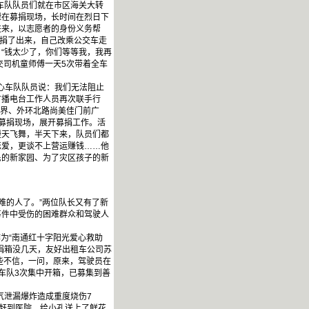
车队队员们就在市区海关大转
碌在募捐现场，长时间在烈日下
进来，以志愿者的身份义务帮
钱捐了出来，自己改乘公交车走
“钱太少了，你们等等我，我再
交司机童师傅一天5次带着全车
心车队队员说：我们无法阻止
广播电台工作人员再次联手行
世界、外环北路尚美佳门前广
募捐现场，展开募捐工作。活
漫天飞舞，半天下来，队员们都
恋爱，更谈不上营运赚钱……他
民的新家园、为了灾区孩子的新
难的人了。”两位队长又有了新
事件中受伤的困难群众和驾驶人
作为“南通红十字阳光爱心救助
捐箱没几天，友好出租车公司苏
有些不信，一问，原来，驾驶员在
车队3次集中开箱，已募集到善
气泄漏爆炸造成重度烧伤7
门赶到医院，给小孔送上了鲜花