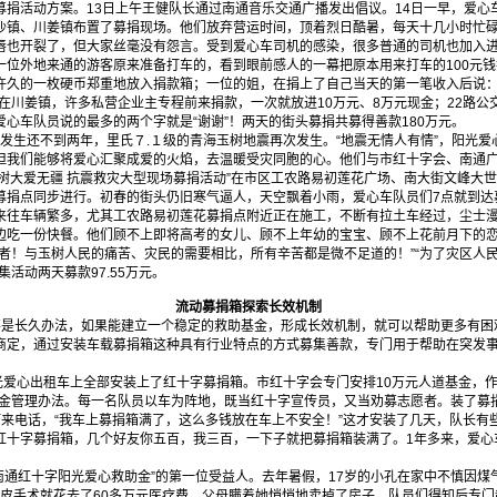
募捐活动方案。13日上午王健队长通过南通音乐交通广播发出倡议。14日一早，爱心
沙镇、川姜镇布置了募捐现场。他们放弃营运时间，顶着烈日酷暑，每天十几小时忙
唇也开裂了，但大家丝毫没有怨言。受到爱心车司机的感染，很多普通的司机也加入
一位外地来通的游客原来准备打车的，看到眼前感人的一幕把原本用来打车的100元
许久的一枚硬币郑重地放入捐款箱；一位的姐，在捐上了自己当天的第一笔收入后说：
在川姜镇，许多私营企业主专程前来捐款，一次就放进10万元、8万元现金；22路公
心车队员说的最多的两个字就是“谢谢”！两天的街头募捐共募得善款180万元。
生还不到两年，里氏７.１级的青海玉树地震再次发生。“地震无情人有情”，阳光爱
但我们能够将爱心汇聚成爱的火焰，去温暖受灾同胞的心。他们与市红十字会、南通
系玉树大爱无疆 抗震救灾大型现场募捐活动”在市区工农路易初莲花广场、南大街文峰大
募捐点同步进行。初春的街头仍旧寒气逼人，天空飘着小雨，爱心车队员们7点就到达
来往车辆繁多，尤其工农路易初莲花募捐点附近正在施工，不断有拉土车经过，尘士
边吃一份快餐。他们顾不上即将高考的女儿、顾不上年幼的宝宝、顾不上花前月下的
使者！与玉树人民的痛苦、灾民的需要相比，所有辛苦都是微不足道的！”“为了灾区人
活动两天募款97.55万元。
流动募捐箱探索长效机制
是长久办法，如果能建立一个稳定的救助基金，形成长效机制，就可以帮助更多有困
商定，通过安装车载募捐箱这种具有行业特点的方式募集善款，专门用于帮助在突发
阳光爱心出租车上全部安装上了红十字募捐箱。市红十字会专门安排10万元人道基金，
助金管理办法。每一名队员以车为阵地，既当红十字宣传员，又当劝募志愿者。装了募
健打来电话，“我车上募捐箱满了，这么多钱放在车上不安全！”这才安装了几天，队长
红十字募捐箱，几个好友你五百，我三百，一下子就把募捐箱装满了。1年多来，爱心
通红十字阳光爱心救助金”的第一位受益人。去年暑假，17岁的小孔在家中不慎因煤
植皮手术就花去了60多万元医疗费，父母瞒着她悄悄地卖掉了房子。队员们得知后专