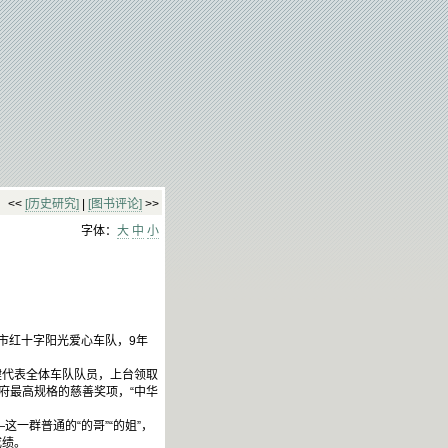
<<
[历史研究]
|
[图书评论]
>>
字体：
大
中
小
市红十字阳光爱心车队，9年
健代表全体车队队员，上台领取
府最高规格的慈善奖项，“中华
一群普通的“的哥”“的姐”，
成绩。