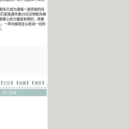
出租车已成为通城一道亮丽的风
们是南通市第29次文明新风典
奉献爱心的力量是有限的，就像
足，一声问候就足以抵消一切的
牌。
【
打印
】【
收藏
】【
推荐
】
热门文章