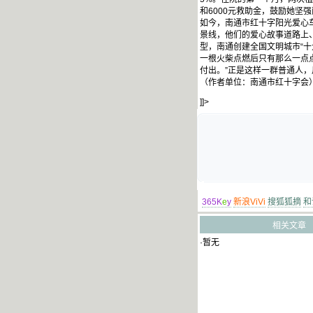
和6000元救助金，鼓励她坚
如今，南通市红十字阳光爱心车
景线，他们的爱心故事道路上
型，南通创建全国文明城市“十
一根火柴点燃后只有那么一点
付出。”正是这样一群普通人，
（作者单位：南通市红十字会
]]>
365K
e
y
新浪ViVi
搜狐狐摘
和
相关文章
·暂无