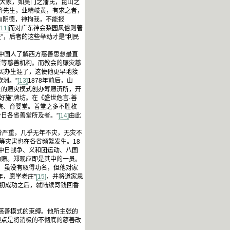
世大家，如吴门之潘氏，昆山之
济先生，业精岐黄，有求之者，
有阴德，神拘我，不能报
[11]
而对广东神会梨园风俗则著
”，后者的这些举动才是“利民
中国人了解西方慈善思想最直
所等慈善机构。而教会的赈灾慈
的买办生涯了，这使他更早地接
洲。”
[13]
1878年前后，山
士的赈灾模式创办筹赈济所，开
好施”牌坊。在《盛世危言·善
院、育婴堂。善堂之多不胜枚
日各省善堂所及者。”
[14]
由此
分严重，几乎无年不灾，无灾不
等灾害也在各省频繁发生。18
午中日战争、义和团运动、八国
助赈。郑观应即是其中的一员。
，虽没有取得功名，但他对家
，愿学老庄”
[15]
，并将道家思
最初成功之后，就陆续寄钱回香
慈善模式的束缚。他所主张的
眼点是将消极的不彻底的慈善改