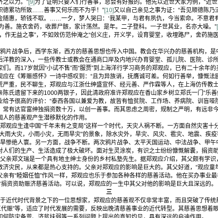
济之以力。”
[9]
为了证明只要人们行善事，总会有好报的。他先以近世大家为例，“近
积德累功所致……善事又何乐而不为乎！”
[10]
又以自己亲见之事为证：“吾见顺德陈乃
金随惠，轿钱不取。……一夕，梦人哭曰：‘我某甲，与君有夙仇，今当索命。不意君
力为善。施衣舍药，收葬尸骸，家计荡然。是年。二子登科。一子世其业，名亦大噪。”
，作无益之事”，不如效仿范仲淹之“创义庄，开义学，设育婴堂，收埋路尸，舍药施医
。
片战争后，西学东渐，西方的慈善思想也传入中国。教会在华兴办的慈善机构，是
后洋教的深入，一些传教士或教会在通商口岸及内地兴办育婴堂、孤儿院、医院、诊
们。而17岁就因“小试不售”而“服贾”到上海洋行学习商务的郑观应，已有二十余年
观应在《筹赈感怀》一诗中感叹到：“且为异族诮，抚膺诚可差。何如行善举，慷慨法欧
荒严重，民不聊生，郑观应与江浙仕绅盛宣怀、经元善、严作霖等人，在上海仿传教
陈氏遗留下来的1000两银子，因此清政府准许郑观应在香山家乡树立郑氏一门“乐善
业给予很高的评价：“泰西各国以兼爱为教，故皆有恤贫院、工作场、养病院、训盲哑
。常有达官富绅独捐资数十万，以创一善事。而其思虑之周密，规制之严明，有远非今
国人的慈善观产生潜移默化的作用。
观应生逢中国“千年未有之变局”这样一个时代，天灾人祸不断。一方面自然灾害十
“大雨大灾，小雨小灾，无雨旱灾”的景象，除水灾外，旱灾、风灾、雹灾、地震、疾疫
奇荒”大旱惨绝人寰。另一方面，战争不断。两次鸦片战争、太平天国运动、中法战争、甲
对人们的生产、生活造成了极大破坏。面对生灵涂炭，有识之士纷纷慷慨解囊，捐资
亲郑文瑞是一个具有地主绅士身份的乡村私塾先生。据郑观应介绍，其父颇有学识
救济灾民，从来都是热心支持的。父亲对郑观应的影响是巨大的。其父好道，“观应童年
父亲有“睦姻任恤”作风一样，郑观应也乐于参加各种各样的慈善活动。他在买办事业
同时捐资资助赈济慈善活动。可以说，郑观应的一生中其父对他的影响是巨大且深远的。
三
近代时代背景之下的一位思想家，郑观应的慈善观不仅非常丰富，而且突破了传统
“以工代赈”等，适应了时代发展的需要，反映出晚清慈善事业的近代转型。其慈善思想着
如何防灾备荒、济贫扶弱等一系列问题上提出的真知灼见，具有深远的启迪作用。