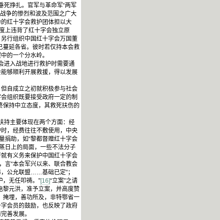
垂死挣扎。官军与革命军“两军
战争的惨烈和波及范围之广大
力的红十字会救护团体担以大
程度上违背了红十字会独立原
，另行组织中国红十字会万国董
已蔓延各省。彼时若仅持本会救
程中的一个分水岭。
会进入战地进行救护时需要通
会能够顺利开展救援，得以发展
，但自成立之初就积极参与社会
字会组织既要接受政府一定的制
终保持中立态度，其救死扶伤的
扶持主要体现在两个方面：经
护时，经费往往不敷使用，中央
量捐助，如“黎都督赠红十字会
蒸日上的局面，一些不法分子
府就有义务来保护中国红十字会
，言“本会军兴以来、联合教会
，公允联盟……基础已定”；
，无任叩祷。”
[16]
“立案”之请
电黎元洪，准予立案，并高度赞
、掩埋，善功所及，非特鄂省一
十字会员的鼓励，也反映了政府
前完善发展。