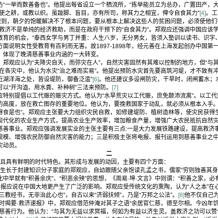
“一举而数善备也”。他提出每省设立一个栖流所，“拣举能员立为总办，广置田产，
或使之耕，或教以织。虽跋脚、盲目，亦有所司，称其力之相宜，俾令自食其力”
[4]
。工
认识到，朝夕的饱暖解决不了根本问题，要从根本上解决这些人的贫困问题，必须使他们
会救济不是单纯的经济救助，而是在政府干预下的“自食其力”。郑观应还强调中国应该
教育的机会，“泰西女学与男丁并重：人生八岁，无分男女，皆须入塾训以读书、识字、
面说明女性受教育有百利而无害。故1897-1898年，经元善在上海发起创办中国第
，体现了晚清慈善事业内涵的一大转变。
郑观应认为“夫降灾自天，而弥灾在人”，自然灾害固然有其难以控制的地方，但“与
在各灾中，他认为水灾“治之难而实易”。他提出预防水灾首先要高筑河堤，才不致有
近湖洋海之处，皆设堤防，御备泛滥”
[6]
。他还建议多设闸防灾，干旱时，闭闸蓄水；
以“开沟洫、用水粪、补种树”三法来预防。
[7]
特别提倡以工代赈的赈灾方式。他认为“水旱荒灾以工代赈，庶免颠沛流离”。以工代
的高度，放在救亡图存的重要地位。他认为，要挽救国家于动乱，就必须从根本入手。
得食是也”。郑观应主张要大力组织灾民自救，如修建堤防、植树造林等，使灾民获得
现代化的农业生产方式，提高农业生产效率，增加粮食产量，增强广大农民抵抗自然
善事业。郑观应强调发展实业的主张主要有三点:一是大力发展铁路建设，提高救济
规模、增强农民防御自然灾害的能力；三是积极主张将电报、报刊运用到慈善事业之
灾动员。
二
具有鲜明的时代特色。其形成与发展的动因，主要有四个方面：
长于封建知识分子家庭的郑观应，自幼跟随父亲饱读孔孟之书，儒家“穷则独善其身
中早就有“积善余庆”、“积恶余殃”的思想，《周易·坤·文言》中则谓：“积善之家，
恶报应说在中国大地更产生了广泛的影响。郑观应受传统文化的熏陶，认为“人之本”在心
三教经书，无非治此心也”，自古以来“济弱扶倾”，乃是“万邦之公法”。
[8]
他不仅自己
救时揭要·救济速报》中，郑观应借范仲淹对其子之语“余居官仁慈，德至尔相。今凶年
扬慈善行为。他认为：“与其为无益以求冥福，何如为有益以济生灵。盖救济之功可以