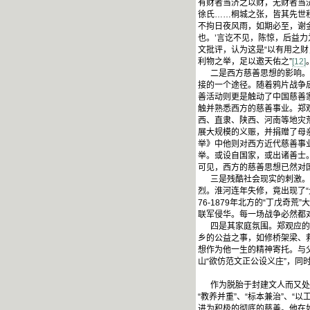
有财者当济之以财，无财者当
徐氏……桐城之张，皆其先世
不拘日夜风雨，如期必至，谢
也。’言讫不见，陈惊，后益
文批评，认为这是“以有用之财
利物之举，足以邀天佑之”
[12]
二是西方慈善思想的影响。鸦
接的一个途径。随着鸦片战争
善活动则更是触动了中国慈善家
触并熟悉西方的慈善事业。郑
西、直隶、陕西、河南等地灾
展大规模的义赈，并捐赠了母亲
举》中他则对西方近代慈善事
举。或设自国家，或出诸善士
可见，西方的慈善思想已然对
三是残酷社会现实的刺激。郑
烈。淮河连年失修，竟出现了
76-1879年北方的“丁戊
联军侵华。每一场战争必然都
四是其家庭氛围。郑观应的父
乡的公益之事，如修桥架梁、
想作为他一生的精神寄托。与
山“欲仿范文正公设义庄”，
作为脱胎于封建文人而又处于
“教养并重”、“标本兼治”、
进为积极的彻底的慈善。他在