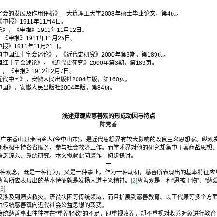
会的发展及作用评析》，大连理工大学2008年硕士毕业论文，第4页。
报》1911年11月4日。
，《申报》1911年11月12日。
申报》1911年11月25日。
》1911年11月21日。
中国红十字会述论》，《近代史研究》2000年第3期，第189页。
红十字会述论》，《近代史研究》2000年第3期，第189页。
，《申报》1912年2月7日。
代中国》，安徽人民出版社2004年版，第160页。
国》，安徽人民出版社2004年版，第84页。
浅述郑观应慈善观的形成动因与特点
陈党香
，广东香山县雍陌乡人(今中山市)，是近代思想界有较大影响的改良主义思想家。纵观
还积极主持各省赈务，参与社会救济工作。而学术界对他的研究却集中于其商战思想
缺乏深入、系统研究。本文拟就此问题作一初步探讨。
一
观念；既是一种行为，又是一种事业。作为一种动机，慈善所表现出的基本特征应当是
慈善所应表现出的基本特征就是发扬人道主义精神。
[2]
慈善观是一种“恩被于物”、“慈
[3]
仅涉及到赈灾救灾、济贫扶困等传统领域，而且扩展到慈善教育、以工代赈等多个方
由传统慈善观向近代社会公益思想的转变。
统慈善事业往往存在“重养轻教”的不足，即重视收养，却不重视对收养对象进行教育