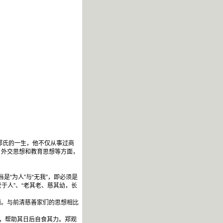
郑氏的一生，他不仅从事过商
、外交思想和教育思想等方面，
“为人”与“无我”，即必须是
爱于人”、“老其老、慈其幼，长
面。与前清慈善家们的思想相比
，帮助其日后自食其力。郑观