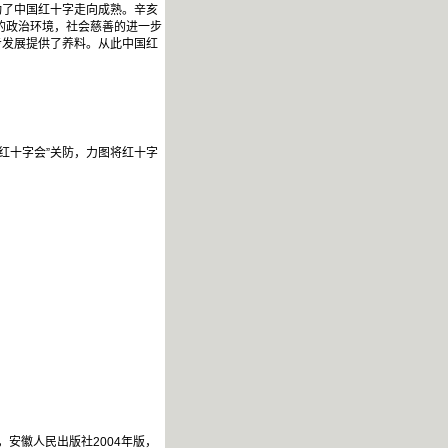
动了中国红十字走向成熟。辛亥
的政治环境，社会慈善的进一步
步发展提供了养料。从此中国红
红十字会”关防，力图将红十字
，安徽人民出版社2004年版，