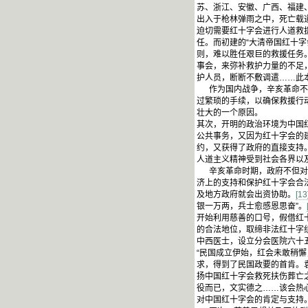
苏、浙江、安徽、广西、福建
出入于枪林弹雨之中，死亡载
迫切需要红十字会进行人道救
任。而初建的“大清帝国红十
则，难以胜任艰巨的救援任务
事会，来弥补救护力量的不足
护人员，断断不敷调遣……此
作为国内战争，辛亥革命不同
过繁琐的手续，以确保救援行
壮大的一个原因。
其次，开明的政治环境为中国
公共事务，又因为红十字会的
约，又获得了政府的直接支持
人道主义精神受到社会各界以
辛亥革命时期，政府不但对红
济上的支持和保护红十字会合
及地方政府就会出资协助。
[13
银一万两，兵士愈感恩思奋”。
开始利用慈善的口号，假借红
的合法地位，取缔非法红十字
中西医士，设立分会医院六十
“民国成立伊始，红会未敢稍
求，得到了民国政要的首肯。袁
扬中国红十字会救死扶伤葬亡
役而已，文实德之……该会热
对中国红十字会的肯定与支持