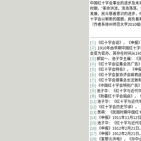
中国红十字会事业的进步及未
时期，“革命洪流，浩浩荡荡，
发展，民众慈善意识的进步，
十字会以崭新的面貌，肩负着
（作者系徐州师范大学2010
[①]
《红十字会说》，《申报》1
[②]
1910年由早期中国红十
会变为官办。其存在时间从191
[③]
郝如一、池子华主编：《苏
[④]
《红十字会征集会员广告》，
[⑤]
《红十字会特告》，《申报》
[⑥]
《红十字会复协济会姚君函》
[⑦]
《红十字会理事总长沈敦和答
[⑧]
《中国红十字会特别广告》，
[⑨]
池子华：《红十字与近代中
[⑩]
《劝募红十字会捐启》，《申
[11]
池子华：《红十字与近代中
[12]
《红十字会历史节译》，《申
[13]
羡萌：《民国时期中国红十字
[14]
《申报》1911年11月12
[15]
池子华：《红十字与近代中
[16]
《申报》1912年2月21日
[17]
《申报》1912年2月21日
[18]
《复黎元洪电》，《孙中山