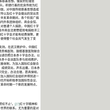
等慈善思想。儒家的伦理思
众。积德行善的优良传统为红
中国，对中国传统慈善思想造成
宣传以及红十字会做出的突出贡
在辛亥革命期间，各个阶层广捐
国内外各团体组织、商会会馆、
。对普通个人捐款，中国红十字
南市商会沈君懋琨效电捐助洋三
国红十字会才能有经费保障，更
，使得整个社会风气发生了变
支持。在武汉救护中，中国红
湾贵格医院、鼓楼基督医院联合
“拟请仿照日本赤十字会办法，以
本赤十会派医队参与前线救护，
完善体制，为加入国际红会联合
援，成绩突出，声名远播，日本赤
织完全，办法合理，愿具保结，
会加入国际红会组织并得到进一
期也开始积极参加国际性会议、
亥革命时期一个新的发展特点，
赞叹不止”。
[27]
红十字精神和
与世界的联系。尤为重要的是对