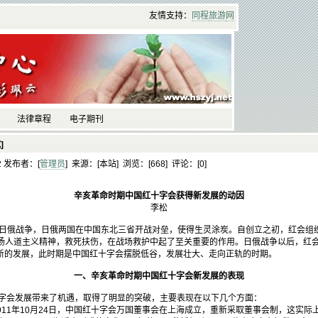
友情支持：
同程
旅游
网
法律章程
电子期刊
]
22 发布者：[
管理员
] 来源：[本站] 浏览：[
668] 评论：[
0]
辛亥革命时期中国红十字会获得新发展的动因
李松
年日俄战争，日俄两国在中国东北三省开战对垒，使得生灵涂炭。自创立之初，红会组
扬人道主义精神，救死扶伤，在战场救护中起了至关重要的作用。日俄战争以后，红
新的发展，此时期是中国红十字会摆脱低谷，发展壮大、走向正轨的时期。
一、辛亥革命时期中国红十字会新发展的表现
会发展带来了机遇，取得了明显的突破，主要表现在以下几个方面：
1年10月24日，中国红十字会万国董事会在上海成立，重新采取董事会制，这实际上