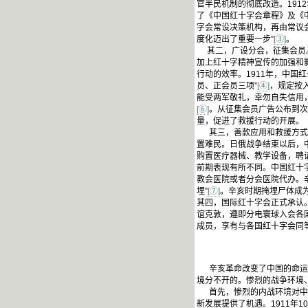
官半民机制的彻底改造。191
了《中国红十字会章程》及《
字会常设决策机构，再由常议
度化迈出了重要一步”
[③]
。
其二，广设分会，征集会员。
加上红十字精神宣传的加强和
行动的效率。1911年，中国
员、正会员三项”
[④]
，规定按
能受两军敬礼，幸勿自失信用
[⑥]
。从征集会员广告公布到次
量，促进了救援行动的开展。
其三，善款应用和救援方式多
置难民。日俄战争结束以后，
购置医疗器械、教学设备，聘
前期表现有所不同。中国红十
教会医院或者分会医院代办。
埋”
[⑦]
。辛亥时期掩埋尸体成
其四，国际红十字会正式承认
谊克敦，遵即分电寰球入会各
成员，享有与各国红十字会同
辛亥革命改变了中国的命运，
境分不开的。惨烈的战争环境
首先，惨烈的内战环境对中国
新发展提供了机遇。1911年