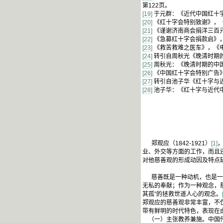
第122页。
[19]
于元群：《近代中国红十字
[20]
《红十字会特别致谢》，《申
[21]
《谨谢济南商会捐洋三百元》
[22]
《急募红十字会捐款启》，《
[23]
《救苦救难之医车》，《申报
[24]
转引自周秋光《晚清时期的
[25]
周秋光：《晚清时期的中国
[26]
《中国红十字会特别广告》
[27]
转引自池子华《红十字与近
[28]
池子华：《红十字与近代中
郑观应（1842-1921）
[1]
业、外交等方面的工作，而且
对他慈善观的形成动因及特点
慈善既是一种动机，也是一种
无私的奉献；作为一种观念，
其孤”的拯救世道人心的观念。
郑观应的慈善观非常丰富，不
带有鲜明的时代特色，表现在
（一）主张教养兼施。中国传