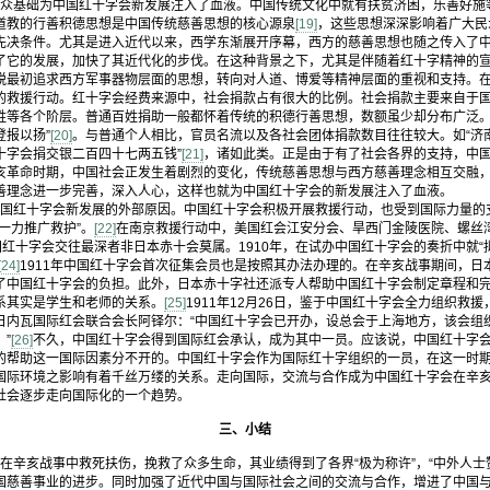
基础为中国红十字会新发展注入了血液。中国传统文化中就有扶贫济困，乐善好施
道教的行善积德思想是中国传统慈善思想的核心源泉
[19]
，这些思想深深影响着广大民
先决条件。尤其是进入近代以来，西学东渐展开序幕，西方的慈善思想也随之传入了
了它的发展，加快了其近代化的步伐。在这种背景之下，尤其是伴随着红十字精神的
脱最初追求西方军事器物层面的思想，转向对人道、博爱等精神层面的重视和支持。
的救援行动。红十字会经费来源中，社会捐款占有很大的比例。社会捐款主要来自于
姓等各个阶层。普通百姓捐助一般都怀着传统的积德行善思想，数额虽少却分布广泛
登报以扬”
[20]
。与普通个人相比，官员名流以及各社会团体捐款数目往往较大。如“济
十字会捐交银二百四十七两五钱”
[21]
，诸如此类。正是由于有了社会各界的支持，中
亥革命时期，中国社会正发生着剧烈的变化，传统慈善思想与西方慈善理念相互交融
善理念进一步完善，深入人心，这样也就为中国红十字会的新发展注入了血液。
红十字会新发展的外部原因。中国红十字会积极开展救援行动，也受到国际力量的
一力推广救护”。
[22]
在南京救援行动中，美国红会江安分会、旱西门金陵医院、螺丝
红十字会交往最深者非日本赤十会莫属。1910年，在试办中国红十字会的奏折中就
[24]
1911年中国红十字会首次征集会员也是按照其办法办理的。在辛亥战事期间，日
了中国红十字会的负担。此外，日本赤十字社还派专人帮助中国红十字会制定章程和
系其实是学生和老师的关系。
[25]
1911年12月26日，鉴于中国红十字会全力组织救
日内瓦国际红会联合会长阿铎尔：“中国红十字会已开办，设总会于上海地方，该会组
”
[26]
不久，中国红十字会得到国际红会承认，成为其中一员。应该说，中国红十字
的帮助这一国际因素分不开的。中国红十字会作为国际红十字组织的一员，在这一时
国际环境之影响有着千丝万缕的关系。走向国际，交流与合作成为中国红十字会在辛
社会逐步走向国际化的一个趋势。
三、小结
辛亥战事中救死扶伤，挽救了众多生命，其业绩得到了各界“极为称许”，“中外人士
国慈善事业的进步。同时加强了近代中国与国际社会之间的交流与合作，增进了中国