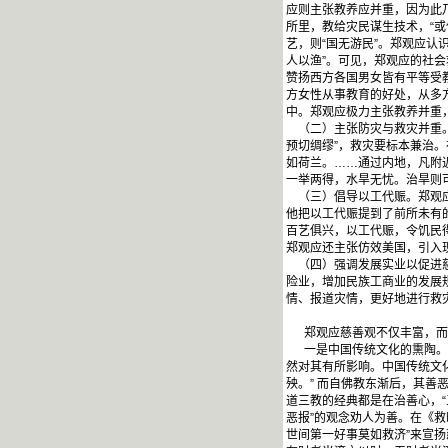
应则主张教养应并重，因为此乃
所里，教给灾民谋生技术，“
艺，则“国无游民”。郑观应
人以渔”。可见，郑观应的社
赞扬西方各国男女皆有平等受
方女性从事教育的好处，从多方
中。郑观应极力主张教养并重
（二）主张防灾与救灾并重。
预切绸缪”，救灾要标本兼治。
如荷兰。……通过内地，凡附
一举两得，水旱无忧。治旱则可
（三）倡导以工代赈。郑观应
他把以工代赈提到了前所未有
百艺俱兴，以工代赈，令饥民
郑观应还主张仿效美国，引入
（四）强调发展实业以促进慈
险业，增加民族工商业的发展
情、报道灾情，更好地进行救
郑观应慈善观不仅丰富，而且
一是中国传统文化的熏陶。生
然对其有所影响。中国传统文化
殃。” 而自佛教东渐后，其善
道三教的经典都是在治善心，“
恶报”的观念劝人为善。在《
世间第一好事莫如救济”来宣