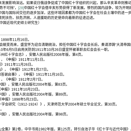
来发展影响深远。如果说日俄战争促成了中国红十字组织的兴起，那么辛亥革命则推
势不可挡”，
[28]
中国红十字会借辛亥形势获得了新发展。惨烈的国内战争，较为开明
中国与国际间交往的逐步加深，这些环境因素都为中国红十字会在社会土壤中的进一
救死扶伤，扶危济困，人道援助的历史使命向着新的征途迈进。
级中国近现代史硕士研究生）
898年11月16日。
字会蜕变而来，盛宣怀为迎合清朝统治，担任中国红十字会会长后，奏请添铸“大清帝国
0年6月5日启用关防到1911年10月26日盛宣怀被革职去红会会长一职。
州红十字会志》，安徽人民出版社2008年版，第4页。
《申报》1911年11月1日。
1911年11月26日。
，《申报》1912年1月27日。
谢启事》，《申报》1911年11月16日。
《申报》1912年2月7日。
国》，安徽人民出版社2004年版，第83页。
报》1911年10月23日。
国》，安徽人民出版社2004年版，第89页。
报》1898年5月23日。
会研究（1912-1924）》，天津师范大学2004年硕士毕业论文，第30页。
日。
国》，安徽人民出版社2004年版，第98页。
。
。
全集》第2卷，中华书局1982年版，第125页，转引自池子华《红十字与近代中国》