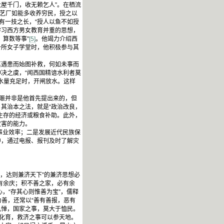
大屋千门，收无赖乞人”。在栖流
艺厂如能多收养穷民，授之以
有一技之长，“授人以鱼不如授
学习西方男女教育并重的思想，
算数等事”
[5]
。他竭力介绍西
一所女子学堂时，他积极参与其
其遇患而始图补救，何如未事而
冲决之虞，“闻西国精谙水利者莫
水量充足时，开闸放水。这样
赈并非是他首先提出来的，但
其治本之法，就是“政治改良，
生存的经济或粮食补助。此外，
灾害的能力。
事业效率；二是发展近代民族保
中，通过电报、报刊及时了解灾
，达则兼济天下”的兼济思想必
必有余庆；积不善之家，必有余
，“存其心则惟善为宝”，儒释
为善，还常以“善有善报，恶有
饥惮，国家之事，莫大于恤民。
赞化育，救济之事可以参天地。