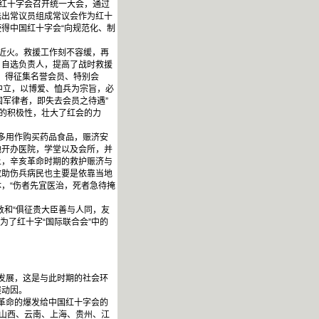
国红十字会召开统一大会，通过
选出常议员组成常议会作为红十
得中国红十字会“向规范化、制
近火。救援工作刻不容缓，再
，自选负责人，提高了战时救援
例，得征集名誉会员、特别会
中立，以博爱、恤兵为宗旨，必
国军律者，即失去会员之待遇”
的积极性，壮大了红会的力
多用作购买药品食品，赈济安
地开办医院，学堂以及会所，并
上，辛亥革命时期的救护赈济与
救助伤兵病民也主要是依靠当地
，“伤者先宜医治，死者急待掩
敦和“俱征贵大臣善与人同，友
为了红十字“国际联合会”中的
发展，这是与此时期的社会环
展动因。
革命的爆发给中国红十字会的
、山西、云南、上海、贵州、江