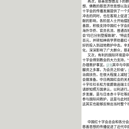
再次，慈善思想普及下的群众
想、佛教的慈悲济世思想以及
十字会的传播发展提供了一个
冲击的同时，也在客观上促进
献的影响，各阶层人士开始摆
善款，积极支持中国红十字会
海外华侨、官员名流、普通百
会“均已分别登报致谢”、“特此
百元，并转知绅商学界劝募红
好的投入到战地救护中去。辛
化，深深影响了广大群众，慈
又次，有利的国际环境是中国
十字会得到教会的大力支持，“
办理救护事宜。
[23]
其中与中国
醵资之多寡，为会员之阶级”。
治病扶伤，在很大程度上减轻
会做准备。中日两国红会的关
十字社社长松方侯爵致函瑞士
请即知照万国承认，以利进行。
步发展，是与日本赤十字社等
参与国际间救护，这是与此时
这其实也能够反映出当时整个
中国红十字会总会和各分会在
慈善思想的传播促进了近代中