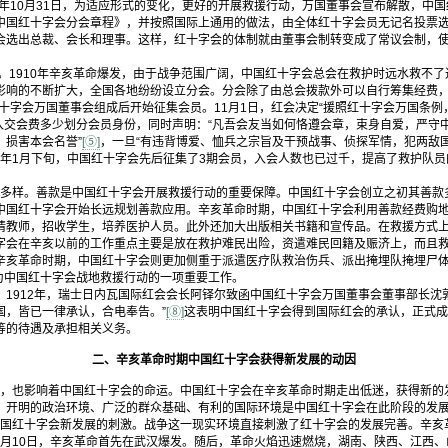
2年10月31日，为适应形式的变化，更好的开展救援行动，万国董事会宣布解散，中
中国红十字会分会章程》，并按照国际上通用的做法，由全体红十字会员无记名投票
会选出总裁、会长和理事。这样，红十字会的体制就由董事会制转变成了常议会制，使
1910年辛亥革命爆发，由于战争范围广阔，中国红十字会总会在救护时远水救不了
影响的不断扩大，全国各地纷纷设立分会。分会除了由总会拨款外可以自行筹集经费
红十字会万国董事会组成后开始征集会员。11月1日，红会决定“援照红十字会万国条
入交会费多少划分会员身份，同时声明：“凡吾会友当如何恪遵会章，束身自爱，严守
，损害本会名誉”
[⑤]
，一旦“有违背博爱、恤兵之宗旨及干预战事、侦探军情，犯两敌
年1月下旬，中国红十字会先后征集了3期会员，入会人数也已过千，提高了救护队员
样。善款是中国红十字会开展救援行动的重要保障。中国红十字会创立之初其善款
中国红十字会开始长远规划善款应用。辛亥革命时期，中国红十字会利用善款经费购
请教师，招收学生，培养医护人员。此外还加大出版相关书籍和宣传品。在救援方式
字会在辛亥以前的工作重点主要是放在救护难民出险，资遣难民回籍及赈济上，而且
辛亥革命时期，中国红十字会则更加侧重于派遣医疗队救治伤兵、派出掩埋队掩埋尸体
为中国红十字会战地救援行动的一项重要工作。
。1912年，瑞士日内瓦国际红会会长阿铎尔致函中国红十字会万国董事会董事部长沈
国，皆已一律承认，合电奉告。”
[⑧]
这表明中国红十字会得到国际红会的承认，正式成
等的待遇及承担相关义务。
二、辛亥革命时期中国红十字会获得新发展的动因
也影响着中国红十字会的命运。中国红十字会在辛亥革命时期走出低迷，获得新的
、开明的政治环境、广泛的群众基础、有利的国际环境是中国红十字会在此阶段的发
红十字会新发展的刺激。战争这一现实环境直接刺激了红十字会的发展完善。辛亥
10月10日，辛亥革命首先在武汉爆发。随后，革命火焰迅速燃烧，湖南、陕西、江西