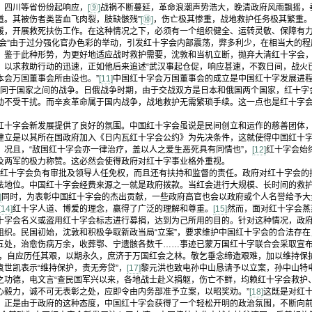
、四川等省份纷起响应，
[⑨]
战祸不断蔓延，革命浪潮声势浩大，晚清政府风雨飘摇，
道。其被伤者类皆血飞肉裂，肢缺骸残”
[⑩]
，伤亡极其惨重，战地救护任务极其繁重。
援，开展救死扶伤工作。在这种情况之下，必须有一个组织健全、运转灵敏、保障有
字会”由于过分强化官办色彩的举动，引发红十字会内部震荡，弊多利少，在相当大的
。鉴于此种形势，为更好地适应战时救护需要，沈敦和当机立断，抛弃大清红十字会
，以求救助行动的迅速，正如他后来追述“武汉事起仓促，响应甚速，不数日间，战火
本会万国董事会所由设也。”
[11]
中国红十字会万国董事会的成立是中国红十字发展进
于国家之间的战争。日俄战争时期，由于交战双方是日本和俄国两个国家，红十字
动不受干扰。而辛亥革命属于国内战争，战地救护无需繁琐手续。这一点也是红十字
红十字会新发展提供了良好的氛围。中国红十字会虽说是民间创立和运作的慈善团体
建立是以其所在国政府加入《日内瓦红十字会公约》为先决条件，这就使得中国红十
。况且，“敌国红十字会亦一律治疗，盖以人之爱生恶死具有同情也”，
[12]
红十字会始
及两军的极力称赞。这必然会使得政府对红十字事业格外重视。
十字会负有审批及领导人任免权，而且还有扶持和监督的责任。政府对红十字会的
法地位。中国红十字会经费来源之一就是政府拨款。当红会进行大规模、长时间的救
]
同时，为表彰中国红十字会的杰出贡献，一些政府高官也会以政府或个人名誉给予大
[14]
红十字人道、博爱的理念，赢得了广泛的理解和尊重。
[15]
然而，面对红十字会蒸
十字会名义或盗用红十字会标志进行募捐，达到为己所用的目的。针对这种情况，政
组织。民国初始，沈敦和积极争取新政当局“立案”，要求维护中国红十字会的合法存在
五处，治愈伤病万余，收葬鄂、宁遗骸各数千……事迹已蒙万国红十字联合会采取宣布
懈，自应历任其艰，以期永久，庶济于万国红会之林。敬乞垂念缔造艰难，加以维持保护
世凯表示“维持保护，责无旁贷”，
[17]
黎元洪也致电孙中山恳请予以立案，孙中山特
之功德，电文言“查民国军兴以来，各地战士赴义捐躯，伤亡不鲜，均赖红十字会救护
心毅力，诚不可无表彰之处，应即令由内务部准予立案，以昭奖劝。”
[18]
这既是对红
。正是由于政府的这种态度，中国红十字会获得了一个轻松开明的政治氛围，不断向