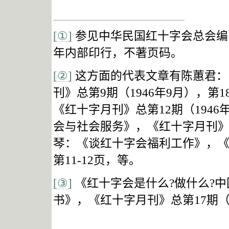
[
①
]
参见中华民国红十字会总会编
年内部印行，不著页码。
[②]
这方面的代表文章有陈蕙君：
刊》总第
9
期（
1946
年
9
月），第
1
《红十字月刊》总第
12
期（
1946
会与社会服务》，《红十字月刊
琴：《谈红十字会福利工作》，
第
11-12
页，等。
[③]
《红十字会是什么
?
做什么
?
中
书》，《红十字月刊》总第
17
期