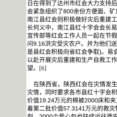
日在得到了达州市红会大力支持
会紧急组织了
800
余份方便面、矿
南江县红会则积极做好灾后重建
长何义中，南江县红十字会会长
宣传部等红会工作人员一起在节
问
9.16
洪灾受灾农户。并为他们送
是县红会积极向省红会争取
)
。易
以赴开展灾后重建和生产自救工
望。
[6]
在陕西省，陕西红会在灾情发
灾情，同时要求各市县红十字会
价值
19.24
万元的棉被
2000
床和夹
着第二批价值
57.3141
万元的救灾
剂、
2000
个爱心包也陆续运往西