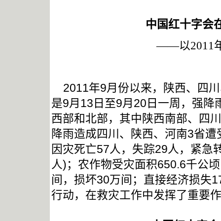
中国红十字会
——以
2011
2011
年
9
月份以来，陕西、四川
是
9
月
13
日
至
9
月
20
日
一周，强降
西部和北部，其中陕西南部、四
降雨造成四川、陕西、河南
3
省遭
因灾死亡
57
人，失踪
29
人，紧急
人
)
；农作物受灾面积
650.6
千公顷
间，损坏
30
万间；直接经济损失
1
行动，在救灾工作中发挥了重要