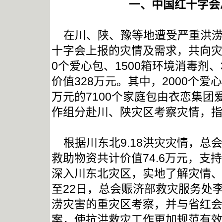
一、中国红十字会
在川、陕、豫等地遭受严重洪
十字会上报的灾情及需求，共向
0
个爱心包、
1500
箱环境消毒剂、
价值
328
万元。其中，
2000
个爱心
万元的
7100
个家庭包由衣恋集团
作组分赴川、陕灾区考察灾情，
根据川东北
9.18
洪灾灾情，总
救助物资共计价值
74.6
万元，支持
深入川东北灾区，实地了解灾情
至
22
日，总会赈济部救灾服务处
涝灾害的重灾区考察，并与省红
案，使抗洪救灾工作更加规范有