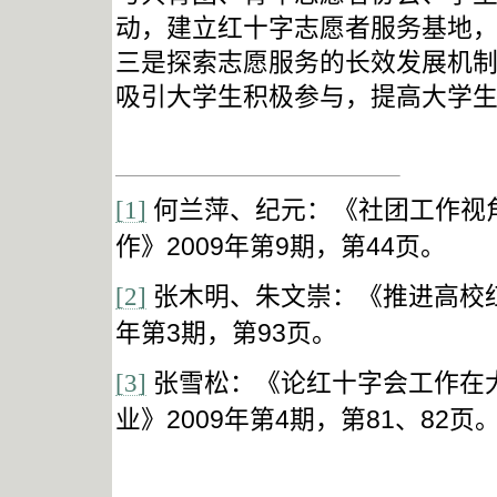
动，建立红十字志愿者服务基地
三是探索志愿服务的长效发展机
吸引大学生积极参与，提高大学
[1]
何兰萍、纪元：《社团工作视
2009
9
44
作》
年第
期，第
页。
[2]
张木明、朱文崇：《推进高校
3
93
年第
期，第
页。
[3]
张雪松：《论红十字会工作在
2009
4
81
82
业》
年第
期，第
、
页