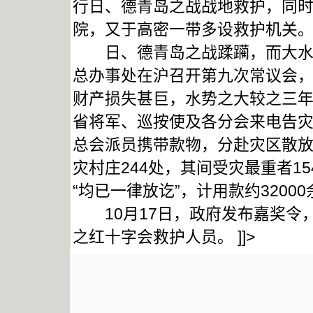
行日、德青岛之战战地救护，同
院，又于高密一带多设救护机关
日、德青岛之战蹂躏，而大水继
总办事处在沪召开第九次常议会，
财产损失甚巨，水势之大较之三
省将军、巡按使及各分会来电告灾
总会派员携带款物，分赴灾区散
灾村庄244处，其间受灾最重者15
“均已一律放讫”，计用款约3200
10月17日，政府发布嘉奖令，
之红十字会救护人员。 ]]>