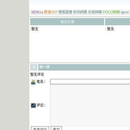
365K
e
y
新浪ViVi
搜狐狐摘
和讯网摘
天极网摘
POCO网摘
igooi
相关文章
·暂无
·暂无
评一评
暂无评论
笔名：
评论：