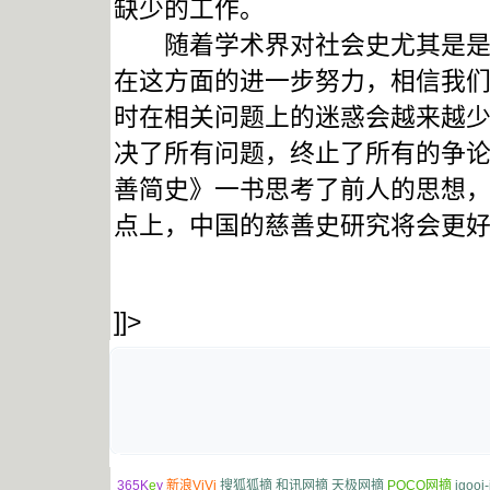
缺少的工作。
随着学术界对社会史尤其是是慈
在这方面的进一步努力，相信我
时在相关问题上的迷惑会越来越
决了所有问题，终止了所有的争
善简史》一书思考了前人的思想
点上，中国的慈善史研究将会更
]]>
365K
e
y
新浪ViVi
搜狐狐摘
和讯网摘
天极网摘
POCO网摘
igooi