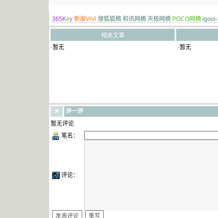
365K
e
y
新浪ViVi
搜狐狐摘
和讯网摘
天极网摘
POCO网摘
igooi
相关文章
·暂无
·暂无
评一评
暂无评论
笔名：
评论：