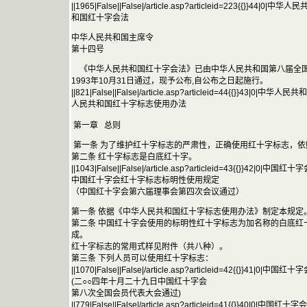
||1965|False||False|/article.asp?articleid=223{{}}4
和国红十字会法
中华人民共和国主席令
第十四号
《中华人民共和国红十字会法》已由中华人民共和国第八届全国
1993年10月31日通过，现予公布,自公布之日起施行。
||821|False||False|/article.asp?articleid=44{{}}43|
人民共和国红十字标志使用办法
第一章 总则
第一条 为了维护红十字标志的严肃性，正确使用红十字标志，
第二条 红十字标志是白底红十字。
||1043|False||False|/article.asp?articleid=43{{}}42
中国红十字会红十字标志标明性使用规定
（中国红十字会第六届理事会第四次会议通过）
第一条 依据《中华人民共和国红十字标志使用办法》制定本规定
第二条 中国红十字会使用的标明性红十字标志为加名称的白底红
成。
红十字标志的常用式样见附件（共八种）。
第三条 下列人员可以使用红十字标志：
||1070|False||False|/article.asp?articleid=42{{}}41|
(二○○四年十月二十九日中国红十字会
第八次全国会员代表大会通过)
||779|False||False|/article.asp?articleid=41{{}}40