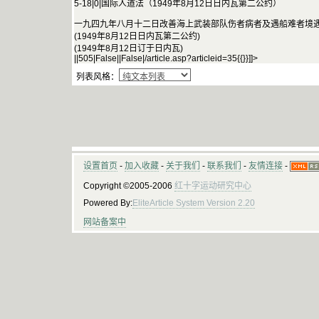
5-18|0|国际人道法（1949年8月12日日内瓦第二公约）
一九四九年八月十二日改善海上武装部队伤者病者及遇船难者境
(1949年8月12日日内瓦第二公约)
(1949年8月12日订于日内瓦)
||505|False||False|/article.asp?articleid=35{{}}]]>
列表风格：
设置首页
-
加入收藏
-
关于我们
-
联系我们
-
友情连接
-
Copyright ©2005-2006
红十字运动研究中心
Powered By:
EliteArticle System Version 2.20
网站备案中