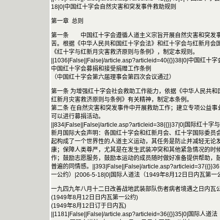
18|0|中国红十字会自然灾害和突发事件救助规则
第一章 总则
第一条 中国红十字会遵循人道主义宗旨开展自然灾害和突发事
苦。根据《中华人民共和国红十字会法》和红十字会与红新月会国
《红十字与红新月灾害救济原则与条例》，制定本规则。
||1036|False||False|/article.asp?articleid=40{{}}38|
中国红十字会募捐和接受捐赠工作条例
（中国红十字会第六届理事会第四次会议通过）
第一条 为增强红十字会社会救助工作能力，依据《中华人民共和
红新月灾害救济原则与条例》有关精神，制定本条例。
第二条 在自然灾害和突发事件中开展救助工作；建立专项公益事
可以进行募捐活动。
||834|False||False|/article.asp?articleid=38{{}}37|
新月国际大会声明：各国红十字会和红新月会、红十字国际委员
起构成了一个世界性的人道主义运动，其任务是防止并减轻无论
康；保障人类尊严，尤其是在发生武装冲突和其他紧急情况的时
作；鼓励志愿服务，鼓励本运动的成员随时做好准备提供帮助，
普遍的同情感。||393|False||False|/article.asp?articleid=
一公约）|2006-5-18|0|国际人道法（1949年8月12日日内瓦第
一九四九年八月十二日改善战地武装部队伤者病者境遇之日内瓦
(1949年8月12日日内瓦第一公约)
(1949年8月12日订于日内瓦)
||1181|False||False|/article.asp?articleid=36{{}}3