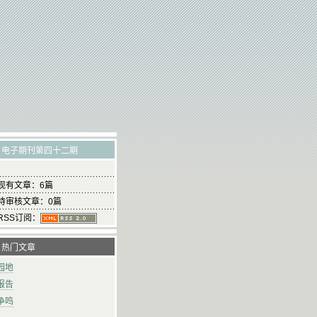
电子期刊第四十二期
现有文章：6篇
待审核文章：0篇
RSS订阅：
热门文章
园地
报告
争鸣