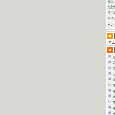
目录
观察
图书
热点
历史
·暂无