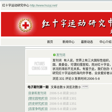
红十字运动研究中心
http://www.hszyj.net/
首页
新闻中心
最新动态
中心介绍
发刊词
发刊词 有人说，世界上有三大国际性组织
国、奥委会，可谓妇孺皆知，而对红十字会
状况的滞后不无关系。有鉴于此，我们创办
研究红十字运动的海内外学者、业余爱好者
浏览:331 评论:0 发表时间:2006-5-8
电子期刊第一期
文章总数:9 浏览次数:0
目录和发刊词
2006-5-8 阅读:1613
[理论园地]栏目
2006-5-8 阅读:1301
[历史研究]栏目
2006-5-8 阅读:1351
[百家争鸣]栏目
2006-5-8 阅读:1109