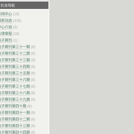
栏目导航
新闻中心
(18)
最新动态
(438)
中心介绍
(3)
法律章程
(18)
电子期刊
(1)
电子期刊第三十一期
(8)
电子期刊第三十二期
(8)
电子期刊第三十三期
(8)
电子期刊第三十四期
(8)
电子期刊第三十五期
(8)
电子期刊第三十六期
(8)
电子期刊第三十七期
(8)
电子期刊第三十八期
(8)
电子期刊第三十九期
(8)
电子期刊第四十期
(8)
电子期刊第四十一期
(9)
电子期刊第四十二期
(6)
电子期刊第四十三期
(6)
电子期刊第四十四期
(8)