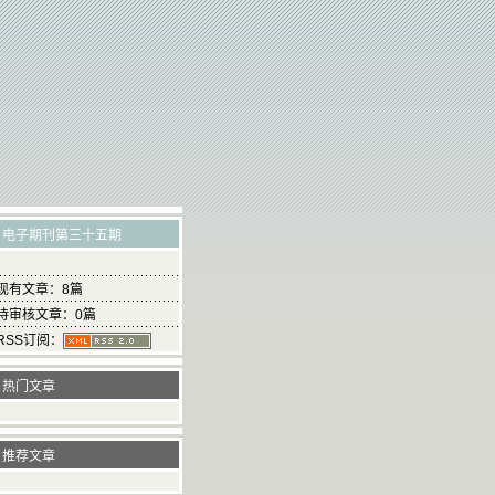
电子期刊第三十五期
现有文章：8篇
待审核文章：0篇
RSS订阅：
热门文章
推荐文章