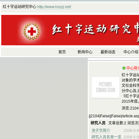
红十字运动研究中心
http://www.hszyj.net/
首页
新闻中心
最新动态
中心介绍
中心简
红十字运动
对象的学
文社会科
分中心及
《红十字运
2015年
浏览:2104
||2104|False||False|/article.asp
研究人员
文章总数:2 浏览次
池子华简介
2006-5-
研究人员名单一览
2006-5-