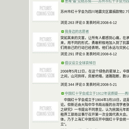
患难“最”见姑苏情——苏州市红十字会为四
苏州市红十字会为四川地震灾区募捐款物2.7
浏览:263 评论:0 发表时间:2008-6-12
我身边的志愿者
突如其来的灾害，让所有人都感到心痛，在
来，用不同的形式，勇敢积极地加入到了抗
们用自己的行动已经表明，他们永远与灾民
浏览:291 评论:0 发表时间:2008-6-12
倡议设立全球哀悼日
2008年5月12日，在这个绿色的星球上，
之间，山河异样，房屋坍塌，道路阻断，数
浏览:344 评论:0 发表时间:2008-5-21
中国红十字会成立于1912年说质疑——
中国红十字会成立于1904年3月10日，
论。但新近由大陆中华书局出版的台湾学者
之研究》一书提出不同意见，认为民国元年即1
租界工部局议事厅召开第一次全国代表大会。
体，乃于上海汇中旅馆召开中国红十字会统一
立”。