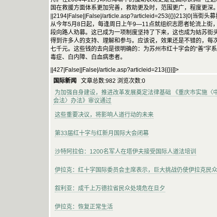
国在救援方面体系更加完善，救助更及时，范围更广，程度更深
||2194|False||False|/article.asp?articleid=253{{}}21
从今年5月8日起，每逢周日上午9—11点就组织志愿者轮流上街
段向路人劝募。这已成为一项制度坚持了下来，这也成为姑苏街
得到许多人的支持、理解和参与。应该说，效果还是不错的，每
七千元。这些钱的去向是很明确的：为苏州市红十字会的“善”字
毒症、白内障、白血病患者。
||427|False||False|/article.asp?articleid=213{{}}]]>
国际新闻
文章总数:982 浏览次数:0
为加强自身建设，推进改革发展奠定法律基础 《重庆市实施〈
会法〉办法》审议通过
这些重要决议，将影响人道行动的未来
第33届红十字与红新月国际大会闭幕
沙特阿拉伯：1200名军人在塔伊夫接受国际人道法培训
伊拉克：红十字国际委员会主席表示，巨大挑战仍使伊拉克民
叙利亚：成千上万德拉省民众处境危在旦夕
伊拉克：恢复正常生活