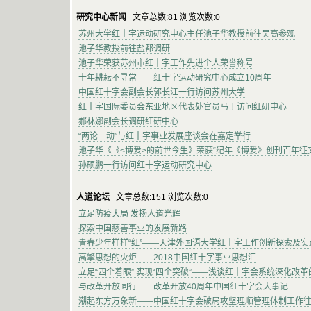
研究中心新闻
文章总数:81 浏览次数:0
苏州大学红十字运动研究中心主任池子华教授前往吴高参观
池子华教授前往盐都调研
池子华荣获苏州市红十字工作先进个人荣誉称号
十年耕耘不寻常——红十字运动研究中心成立10周年
中国红十字会副会长郭长江一行访问苏州大学
红十字国际委员会东亚地区代表处官员马丁访问红研中心
郝林娜副会长调研红研中心
“两论一动”与红十字事业发展座谈会在嘉定举行
池子华《《<博爱>的前世今生》荣获“纪年《博爱》创刊百年征
孙硕鹏一行访问红十字运动研究中心
人道论坛
文章总数:151 浏览次数:0
立足防疫大局 发扬人道光辉
探索中国慈善事业的发展新路
青春少年样样“红”——天津外国语大学红十字工作创新探索及实
高擎思想的火炬——2018中国红十字事业思想汇
立足“四个着眼” 实现“四个突破”——浅谈红十字会系统深化改
与改革开放同行——改革开放40周年中国红十字会大事记
潮起东方万象新——中国红十字会破局攻坚理顺管理体制工作