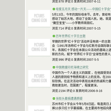
浏览:878 评论:0 发表时间:2007-6-11
母爱五月天 感动一片天——中国红十字会“
5月13日，今年的国际母亲节。去年，曾经
感动了姑苏大地，感动了全国人民。她，就是被
“魔豆宝宝”——小学教师周丽红。
浏览:714 评论:0 发表时间:2007-5-15
历年世界红十字日主题
早期的世界“红十字日”活动并没有统一的主题
会（1991年改称红十字会与红新月会国际联
年，各国红十字会在本国公众活动的基础上
新的方向，赋予“世界红十字日”全球性的意义
浏览:996 评论:0 发表时间:2007-5-5
中国救援印尼海啸之研究
中国作为一个人道主义的国家 ，在他国受到
人道的原则给予物质和道义上的支持。在200
际钦佩。在这次活动中表现出来的热诚和力
救助更及时，范围更广，程度更深。
浏览:2194 评论:0 发表时间:2006-9-16
当街头募捐遭遇质疑
苏州市红十字会从今年5月8日起，每逢周日
捧10多只红十字募捐箱，在主要闹市地段向