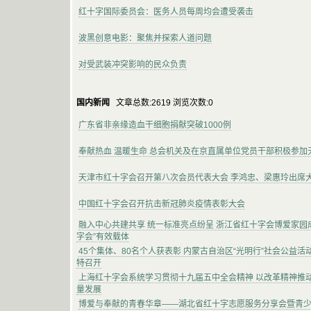
红十字国际委员会：医务人员每周均会遭受袭击
波黑创意电影：聚焦并探索人道问题
对受武装冲突影响的民众负责
国内新闻
文章总数:2619 浏览次数:0
广东省非亲缘造血干细胞捐献突破1000例
奉献热血 温暖生命 总会机关及在京直属单位党员干部积极参加
天津市红十字会召开第八次会员代表大会 李鸿忠、梁惠玲出席
中国红十字会召开抗击新冠肺炎疫情表彰大会
融入中心共建共享 统一标准亮点纷呈 浙江省红十字会博爱家园
字会”有效载体
45个集体、80名个人获表彰 内蒙古自治区“光明行”社会公益
特召开
上海红十字会系统学习贯彻十九届五中全会精神 以改革精神推
量发展
博爱与奉献的青春华章——湖北省红十字志愿服务分享会暨青