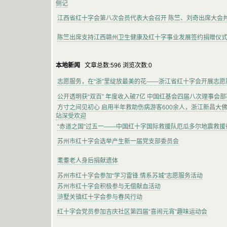
侧记
江西省红十字会第八次会员代表大会召开 陈竺、刘奇出席大会
陈竺出席支持江西赣州卫生健康及红十字事业发展签约捐赠仪
本地新闻
文章总数:596 浏览次数:0
志愿服务，在“浙”里绽放最美的花——浙江省红十字会开展志愿
公开透明获“双百” 年度收入破7亿 中国红基会四届八次理事会部
方寸之间见初心 启用半年救助伤病游客600余人，浙江新昌大
站深受欢迎
“赤道之国”过五一——中国红十字国际救援队厄瓜多尔地震救援
苏州市红十字会选举产生新一届党支部委员会
耄耋老人身后捐献遗体
苏州市红十字会参加“学习雷锋.情系苏城”志愿服务活动
苏州市红十字会积极参与无偿献血活动
浒墅关镇红十字会参与春风行动
红十字会党员参加吉庆社区第四届“喜闹元宵”趣味运动会