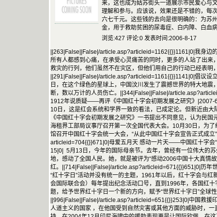
来，这也成为姑苏街头一道展示市民爱心与
理解和参与。应该说，效果还是不错的，每
六七千元。这些钱的去向是很明确的：为苏州
金，用于救助贫困的尿毒症、白内障、白血
浏览:427 评论:0 发表时间:2006-8-17
||263|False||False|/article.asp?articleid=1162{{}}11
所有人都感到心痛，在承受心灵痛苦的同时，更多的人站了出来
救灾的行列，他们虽然不在灾区，但他们用自己的行动已经表明
||291|False||False|/article.asp?articleid=1161{{}}1141
日，在这个绿色的星球上，中国汶川发生了震撼世界的特大地震
断，数以万计的人员伤亡。||344|False||False|/article.asp?arti
1912年说质疑——再评《中国红十字会初期发展之研究》|2007-6-
10日，这是红会系统和学界一致的看法，已成定论。但新近由大
《中国红十字会初期发展之研究》一书提出不同意见，认为民国元年
海租界工部局议事厅召开第一次全国代表大会。10月30日，为
馆召开中国红十字会统一大会，“从此中国红十字会宣告正式成立”。||878|Fals
articleid=704{{}}671|0|母爱五月天 感动一片天——中国红十字
15|0| 5月13日，今年的国际母亲节。去年，曾经有一位伟大
地，感动了全国人民。她，就是被评为“感动2006中国十大真情故
红。||714|False||False|/article.asp?articleid=671{{}}
“红十字日”活动并没有统一的主题，1961年以后，红十字会与红
会国际联合会）每年提出纪念活动口号，直到1996年，各国红
题，给予世界红十字日一个新的方向，赋予“世界红十字日”全球
||996|False||False|/article.asp?articleid=651{{}}25
人道主义的国家 ，在他国受到自然灾害或其他方面的威胁时，一
持。在2004年12月印尼海啸中的援助表现更是让国际钦佩。在