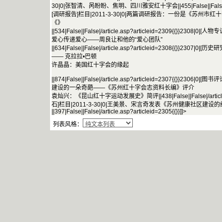
30|0|张智清、呙盼盼、焦明、四川雅安红十字会||455|False||False|/articl
[调研报告]栏目|2011-3-30|0|两篇调研报告：一份是《苏州
《》
||534|False||False|/article.asp?articleid=2309{{}}230
爱心传递爱心——周良让和他的“爱心团队”
||634|False||False|/article.asp?articleid=2308{{}}2307
—— 克拉拉•巴顿
许晶晶：美国红十字会的缘起
||874|False||False|/article.asp?articleid=2307{{}}230
建设的一朵奇葩——《苏州红十字会志资料长编》评介
袁灿兴：《昆山红十字运动发展史》简评||438|False||False|/article.as
石]栏目|2011-3-30|0|王美景、宋言奇发表《苏州健康社区建设
||397|False||False|/article.asp?articleid=2305{{}}]]>
列表风格：