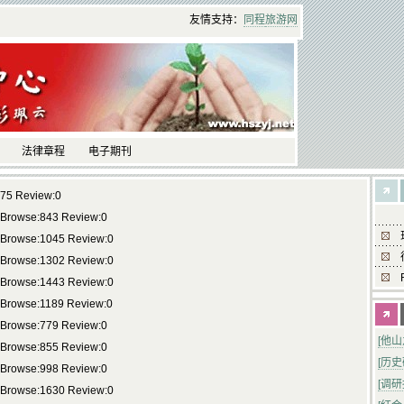
友情支持：
同程
旅游
网
法律章程
电子期刊
675 Review:0
 Browse:843 Review:0
 Browse:1045 Review:0
 Browse:1302 Review:0
 Browse:1443 Review:0
 Browse:1189 Review:0
 Browse:779 Review:0
[他
 Browse:855 Review:0
[历
 Browse:998 Review:0
[调
 Browse:1630 Review:0