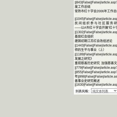
||843|False||False|/artic
度工作总结
常熟市红十字会2006年工作总
||1045|False||False|/article
民 间 组 织 参 与 社 区 服 务
——以A市红十字会开展“红十
||1302|False||False|/art
基层红会组织
建国初期江苏红会改组述论
||1443|False||False|/art
师的生平与事业（上）
||1189|False||False|/art
发展之研究》
重视慈善历史研究 加强慈善
||779|False||False|/artic
||855|False||False|/article
年||998|False||False|/arti
善事业史研究概述
||1630|False||False|/article.as
列表风格：