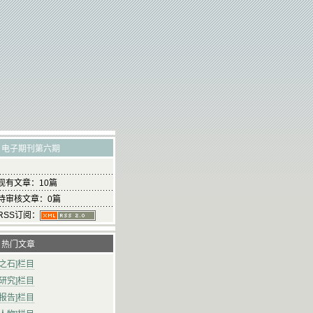
电子期刊第六期
现有文章：10篇
待审核文章：0篇
RSS订阅：
热门文章
山之石]栏目
史研究]栏目
研报告]栏目