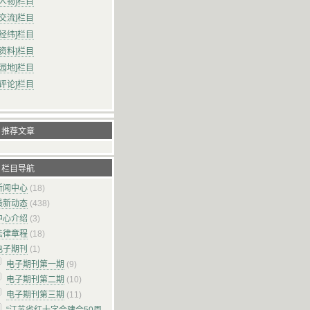
会人物]栏目
作交流]栏目
事经纬]栏目
献资料]栏目
论园地]栏目
书评论]栏目
推荐文章
栏目导航
新闻中心
(18)
最新动态
(438)
中心介绍
(3)
法律章程
(18)
电子期刊
(1)
电子期刊第一期
(9)
电子期刊第二期
(10)
电子期刊第三期
(11)