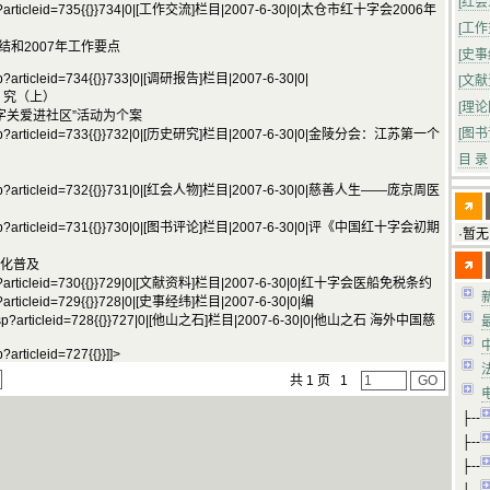
[红
le.asp?articleid=735{{}}734|0|[工作交流]栏目|2007-6-30|0|太仓市红十字会2006年
[工
结和2007年工作要点
[史
.asp?articleid=734{{}}733|0|[调研报告]栏目|2007-6-30|0|
[文
 研 究（上）
[理
字关爱进社区”活动为个案
[图
icle.asp?articleid=733{{}}732|0|[历史研究]栏目|2007-6-30|0|金陵分会：江苏第一个
目 录
icle.asp?articleid=732{{}}731|0|[红会人物]栏目|2007-6-30|0|慈善人生——庞京周医
icle.asp?articleid=731{{}}730|0|[图书评论]栏目|2007-6-30|0|评《中国红十字会初期
·暂无
文化普及
le.asp?articleid=730{{}}729|0|[文献资料]栏目|2007-6-30|0|红十字会医船免税条约
.asp?articleid=729{{}}728|0|[史事经纬]栏目|2007-6-30|0|编
cle.asp?articleid=728{{}}727|0|[他山之石]栏目|2007-6-30|0|他山之石 海外中国慈
p?articleid=727{{}}]]>
共 1 页
1
├--
├--
├--