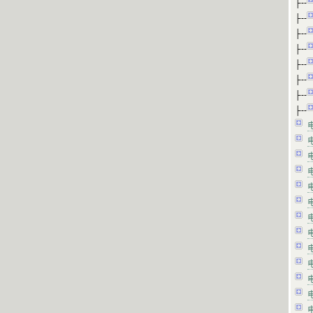
├--
├--
├--
├--
├--
├--
├--
├--