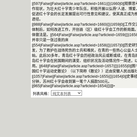
||597|False||False|/article.asp?articleid=1661{{}}166
作现状，为壮大红十字青少年队伍，积极开展以弘扬“人道、博爱
促进红十字会的长足发展提出可行性意见和建议，使其真正成为
途径。
||988|False||False|/article.asp?articleid=1660{{}}165
体制后，如何改进工作，开创县（区）级红十字会工作的新局面
体做法是。||564|False||False|/article.asp?articleid=1659{{
并非只是一张过夜的床
||554|False||False|/article.asp?articleid=1658{{}}1657|
发，为了救护在战场死伤的士兵和难民，在青的一些热心公益人
始。此后30多年，青岛红十字会历经政治风云或断或续，在青岛
岛红十字会在民国期间的演变、组织状况及活动情况作一简述，
用。||648|False||False|/article.asp?articleid=1657{{}}1
国红十字运动史散论》（以下简称《散论》）近由安徽人民出版
||1057|False||False|/article.asp?articleid=1655{{}}1654|
分钟，苏州红十字会收到第一笔个人捐款500元。
||965|False||False|/article.asp?articleid=1654{{}}]]>
列表风格：