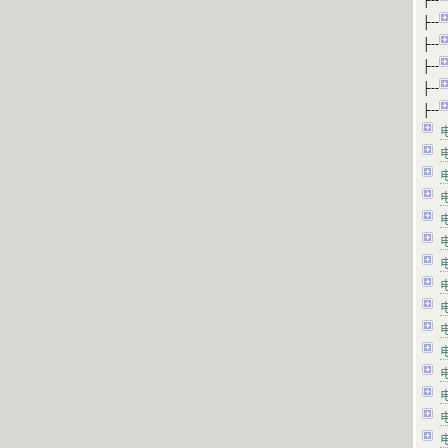
├--
├--
├--
├--
├--
├--