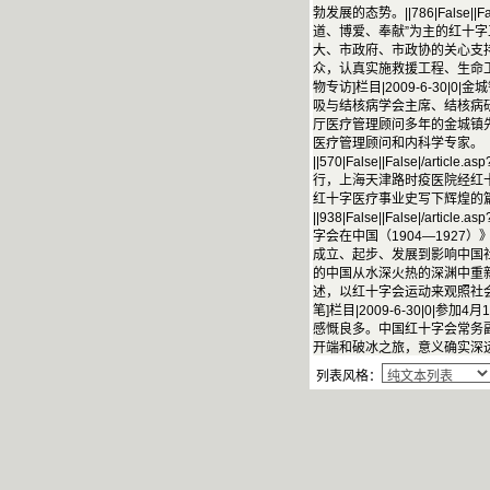
勃发展的态势。||786|False||False
道、博爱、奉献”为主的红十字
大、市政府、市政协的关心支
众，认真实施救援工程、生命工程、爱心工程。|
物专访]栏目|2009-6-30|
吸与结核病学会主席、结核病研究所
厅医疗管理顾问多年的金城镇
医疗管理顾问和内科学专家。
||570|False||False|/artic
行，上海天津路时疫医院经红
红十字医疗事业史写下辉煌的
||938|False||False|/artic
字会在中国（1904—192
成立、起步、发展到影响中国
的中国从水深火热的深渊中重
述，以红十字会运动来观照社会与时代。||881
笔]栏目|2009-6-30|0
感慨良多。中国红十字会常务
开端和破冰之旅，意义确实深远。||552|Fal
列表风格：