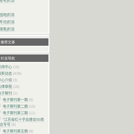
察思考]栏目
论园地]栏目
物专访]栏目
文随笔]栏目
推荐文章
栏目导航
新闻中心
(18)
最新动态
(438)
中心介绍
(3)
法律章程
(18)
电子期刊
(1)
电子期刊第一期
(9)
电子期刊第二期
(10)
电子期刊第三期
(11)
“江苏省红十字会建会50周
纪念专号
(6)
电子期刊第五期
(8)