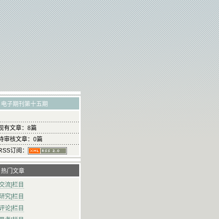
电子期刊第十五期
现有文章：8篇
待审核文章：0篇
RSS订阅：
热门文章
作交流]栏目
史研究]栏目
书评论]栏目