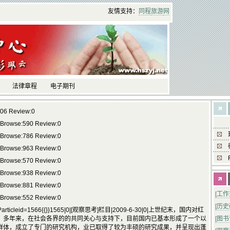
友情支持：
同程
旅游
网
法律章程
电子期刊
606 Review:0
 Browse:590 Review:0
 Browse:786 Review:0
 Browse:963 Review:0
 Browse:570 Review:0
 Browse:938 Review:0
 Browse:881 Review:0
[工
 Browse:552 Review:0
[历
le.asp?articleid=1566{{}}1565|0|[观察思考]栏目|2009-6-30|0|上世纪末，国内对红
。多年来，在社会各界的的共同关心与支持下，目前国内已基本形成了一个以
[图
群体，成立了专门的研究机构，业已取得了较为丰硕的研究成果，并呈现出蓬