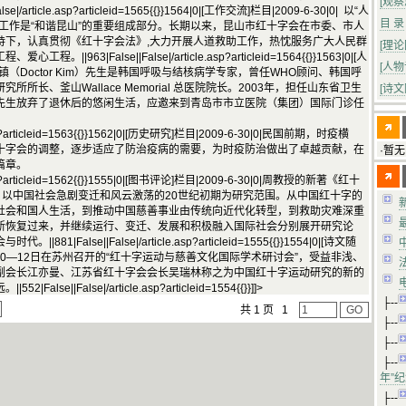
[观
|/article.asp?articleid=1565{{}}1564|0|[工作交流]栏目|2009-6-30|0| 以“人
目 录
工作是“和谐昆山”的重要组成部分。长期以来，昆山市红十字会在市委、市人
持下，认真贯彻《红十字会法》,大力开展人道救助工作，热忱服务广大人民群
[理
|963|False||False|/article.asp?articleid=1564{{}}1563|0|[人
[人
0|金城镇（Doctor Kim）先生是韩国呼吸与结核病学专家，曾任WHO顾问、韩国呼
所长、釜山Wallace Memorial 总医院院长。2003年，担任山东省卫生
[诗
先生放弃了退休后的悠闲生活，应邀来到青岛市市立医院（集团）国际门诊任
le.asp?articleid=1563{{}}1562|0|[历史研究]栏目|2009-6-30|0|民国前期，时疫横
十字会的调整，逐步适应了防治疫病的需要，为时疫防治做出了卓越贡献，在
·暂无
篇章。
le.asp?articleid=1562{{}}1555|0|[图书评论]栏目|2009-6-30|0|周教授的新著《红十
7）》以中国社会急剧变迁和风云激荡的20世纪初期为研究范围。从中国红十字的
社会和国人生活，到推动中国慈善事业由传统向近代化转型，到救助灾难深重
新恢复过来，并继续运行、变迁、发展和积极融入国际社会分别展开研究论
|False||False|/article.asp?articleid=1555{{}}1554|0|[诗文随
|参加4月10—12日在苏州召开的“红十字运动与慈善文化国际学术研讨会”，受益非浅、
副会长江亦曼、江苏省红十字会会长吴瑞林称之为中国红十字运动研究的新的
se||False|/article.asp?articleid=1554{{}}]]>
├--
共 1 页
1
├--
├--
├--
年”
├--